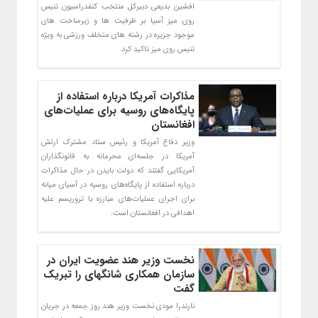
افشین بدیعی دبیرکل منتخب کنفدراسیون تنیس
روی میز آسیا بر ظرفیت ها و زیرساخت های
موجود جزیره در رشته های متخلف ورزشی به ویژه
تنیس روی میز تاکید کرد.
مذاکرات آمریکا درباره استفاده از
پایگاه‌های روسیه برای عملیات‌های
افغانستان
وزیر دفاع آمریکا و رئیس ستاد مشترک ارتش
آمریکا در جلسه‌ای محرمانه‌ به قانونگذاران
آمریکایی گفتند که دولت بایدن در حال مذاکرات
درباره استفاده از پایگاه‌های روسیه در آسیای میانه
برای اجرای عملیات‌های مبارزه با تروریسم علیه
اهدافی در افغانستان است.
نخست وزیر هند عضویت ایران در
سازمان همکاری شانگهای را تبریک
گفت
نارندرا مودی نخست وزیر هند روز جمعه در جریان