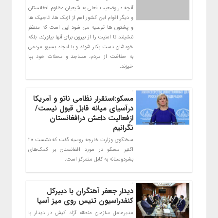
آنچه در وضعیت فعلی به شیعیان مظلوم افغانستان
و دیگر اقوام این کشور اعم از ازبک ها، تاجیک ها
و پشتون ها توصیه می شود این است که منتظر
ننشینند تا امنیت را از بیرون برای آنها بیاورند، بلکه
خودشان دست بکار شوند و با ایجاد بسیج مردمی
به حفاظت از مردم، مساجد و محلات خود بپا
خیزند.
مسکو:استقرار نظامی ناتو و آمریکا
درآسیای میانه قابل قبول نیست/
ازفعالیت داعش درافغانستان
نگرانیم
سخنگوی وزارت خارجه روسیه گفت که نشست ۲۰
اکتبر مسکو در مورد افغانستان بر کمک‌های
بشردوستانه به کابل متمرکز است.
دیدار جعفر آهنگران با دبیرکل
کنفدراسیون تنیس روی میز آسیا
مدیرعامل سازمان منطقه آزاد کیش در دیدار با