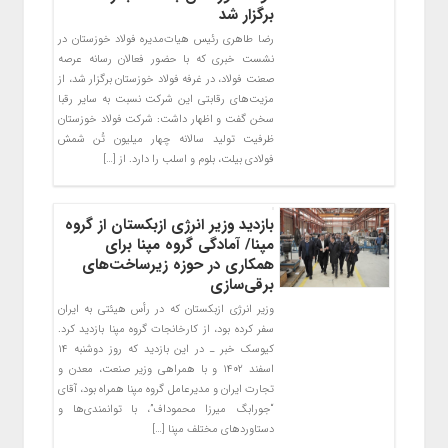
برگزار شد
رضا طاهری رئیس هیات‌مدیره فولاد خوزستان در
نشست خبری که با حضور فعالان رسانه عرصه
صعنت فولاد، در غرفه فولاد خوزستان برگزار شد، از
مزیت‌های رقابتی این شرکت نسبت به سایر رقبا
سخن گفت و اظهار داشت: شرکت فولاد خوزستان
ظرفیت تولید سالانه چهار میلیون تُن شمش
فولادی بیلت، بلوم و اسلب را دارد. از […]
بازدید وزیر انرژی ازبکستان از گروه
مپنا/ آمادگی گروه مپنا برای
همکاری در حوزه زیرساخت‌های
برقی‌سازی
وزیر انرژی ازبکستان که در رأس هیئتی به ایران
سفر کرده بود، از کارخانجات گروه مپنا بازدید کرد.
کیوسک خبر ـ در این بازدید که روز دوشنبه ۱۴
اسفند ۱۴۰۲ و با همراهی وزیر صنعت، معدن و
تجارت ایران و مدیرعامل گروه مپنا همراه بود، آقای
“جورابگ میرزا محموداف”، با توانمندی‌ها و
دستاوردهای مختلف مپنا […]