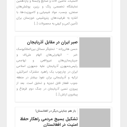
لاستیک، ماشین آلات و صنایع وابسته و یازدهمین
‏نمایشگاه تخصصی رنگ و رزین، پوشش‌های
صنعتی، چسب، مواد شیمیایی و کامپوزیت‌ها، با
اشاره به ‏ظرفیت‌های پتروشیمی خوزستان برای
تأمین کمی و کیفی به محصولات […]
صبر ایران در مقابل آذربایجان
حسن هانی‌زاده – تحلیلگر مسائل بین‌المللکیوسک
خبر – اتهام‌زنی‌های الهام علی‌اف و
جریان‌سازی‌های غیرواقعی و تهاجمی
رئیس‌جمهوری آذربایجان علیه جمهوری اسلامی
ایران در چارچوب یک راهبرد مشترک اسرائیلی،
ترکیه و آذربایجانی برای نفوذ بیشتر در منطقه
جنوب قفقاز قابل تجزیه و تحلیل است. بعد از
پیروزی نسبی آذربایجان در جنگ دوم قره‌باغ و
پیشروی ارتش […]
باز هم جنایتی دیگر در افغانستان!
تشکیل بسیج مردمی راهکار حفظ
امنیت در افغانستان