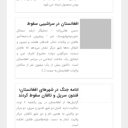
بودن محصول ایجاد می شود.
افغانستان در سراشیبی سقوط
حسن هانی‌زاده – تحلیلگر ارشد مسائل
خاورمیانهکیوسک خبر – پیشروی فــاجعه‌آمیز
طالبان در ولایات تخار، قندهار، هلمند و نیمروز و
اشغال ده‌ها شهر دیگر نشان می‌دهد که طالبان
در‌صدد سرنگونی دولت مشروع اشرف غنی و
تشکیل یک خلافت اسلامی در سراسر افغانستان
است. تاکنون بیش از یک میلیون نفر از ساکنان
ولایات افغانستان به سمت […]
ادامه جنگ در شهرهای‌ افغانستان؛
قندوز، سرپل و تالقان سقوط کردند
گزارش‌ها از افغانستان در روز یکشنبه ۸ اوت
حکایت دارند کنترل دو شهر قندوز و سرپل، دو مرکز
دو ولایتی به همین نام و نیز شهر تالقان، مرکز
ولایت تخار به دست شبه‌نظامیان طالبان افتاده
است.