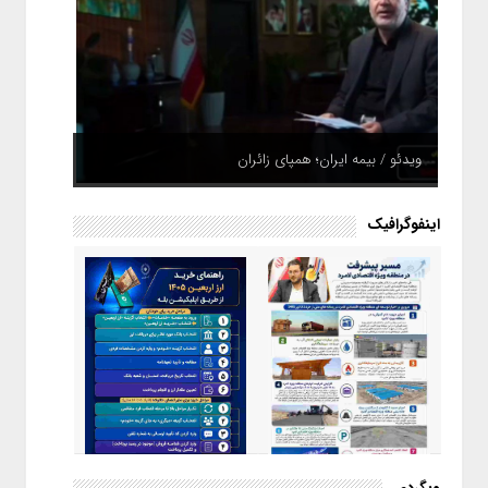
ویدئو / بیمه ایران؛ همپای زائران
اینفوگرافیک
اینفوگرافیک / راهنمای خرید ارز