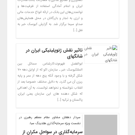
کشاورزی و صنایع غذایی با مشارکت بانک صادرات
ایران و اعلام آمادگی استفاده از ظرفیت‌ها و
توانمندی‌های این بانک در ارائه انواع خدمات مالی
و ارزی به تجار و بازرگانان در محل همایش‌های
صداو سیما برگزار شد. به گزارش کیوسک خبر به
نقل […]
تاثیر نقش ژئوپلیتیکی ایران در
شانگهای
ابوالفضل ظهره‌وند؛کارشناس مسائل بین
المللکیوسک خبر ـ سازمان اکو که از اوایل دهه ۷۰
شکل گرفته و با وجود آنکه پنج دهه از عمر و پایه
ریزی آن می گذرد، به دلایل مختلف خصوصا بعد از
انقلاب نتوانسته و نخواهد توانست، به آن اهدافی
که شکل دهنده های این سازمان یعنی ایران،
پاکستان و ترکیه […]
سردار دهقان مشاور مقام معظم رهبری در
نشست ویژه سرمایه‌گذاری هلدینگ سبا:
سرمایه‌گذاری در سواحل مکران از