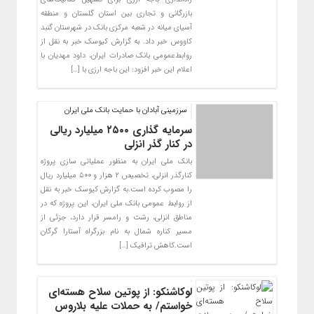
بازرگانی و تجاری بین استان گلستان و منطقه
آسیای میانه در شعبه مرکزی بانک در شهرستان گنبد
کاووس خبر داد. به گزارش کیوسک خبر به نقل از
روابط‌عمومی بانک صادرات ایران، داود مهدیان با
اعلام این خبر افزود: این باجه ارزی با […]
سرزمینی آبادان با حمایت بانک ملی ایران
سرمایه گذاری ۲۵۰۰ میلیارد ریالی
در کنار گذر انزلی
بانک ملی ایران به منظور عملیاتی سازی پروژه
کنارگذر انزلی، تخصیص ۲ هزار و ۵۰۰ میلیارد ریال
را مصوب کرده است.به گزارش کیوسک خبر به نقل
از روابط عمومی بانک ملی ایران، این پروژه که در
مناطق انزلی، رشت و رامسر قرار دارد، جزئی از
مسیر کناره شمال به نام بزرگراه آستارا گرگان
است.کاهش ترافیک […]
لوکاشنکو: از پوتین سلاح هسته‌ای
خواستم/ به حملات علیه بلاروس