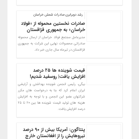
رشد دوبرابری صادرات شمش خراسان
صادرات نخستین محموله از «فولاد
خراسان» به جمهوری قزاقستان
مدیرعامل مجتمع فولاد خراسان از ارسال محموله
صادراتی محصولات نهایی این شرکت به جمهوری
قزاقستان در تیرماه سال جاری خبر داد.
قیمت شوینده ها ۲۵ درصد
افزایش یافت| روسفید شدیم!
بیگی، رئیس انجمن شوینده بهداشتی و آرایشی
ایران اعلام کرد که بنا به درخواست های مکرر
شرکتهای عضو این انجمن و با توجه به افزایش
هزینه های تولید قیمت شوینده ها بین ۲۰ تا ۲۵
درصد افزایش یافت.
پنتاگون: آمریکا بیش از ۹۰ درصد
نیروهایش را از افغانستان خارج