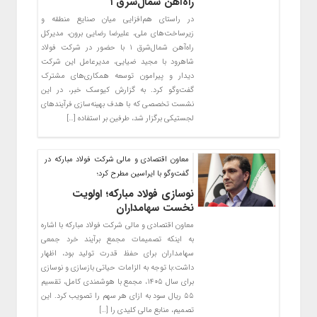
راه‌آهن شمال‌شرق ۱
در راستای هم‌افزایی میان صنایع منطقه و
زیرساخت‌های ملی، علیرضا رضایی برون، مدیرکل
راه‌آهن شمال‌شرق ۱ با حضور در شرکت فولاد
شاهرود با مجید ضیایی، مدیرعامل این شرکت
دیدار و پیرامون توسعه همکاری‌های مشترک
گفت‌وگو کرد. به گزارش کیوسک خبر، در این
نشست تخصصی که با هدف بهینه‌سازی فرآیندهای
لجستیکی برگزار شد، طرفین بر استفاده […]
معاون اقتصادی و مالی شرکت فولاد مبارکه در
گفت‌وگو با ایراسین مطرح کرد؛
نوسازی فولاد مبارکه؛ اولویت
نخست سهامداران
معاون اقتصادی و مالی شرکت فولاد مبارکه با اشاره
به اینکه تصمیمات مجمع برآیند خرد جمعی
سهامداران برای حفظ قدرت تولید بود، اظهار
داشت:با توجه به الزامات حیاتی بازسازی و نوسازی
برای سال ۱۴۰۵، مجمع با هوشمندی کامل، تقسیم
۵۵ ریال سود به ازای هر سهم را تصویب کرد. این
تصمیم، منابع مالی کلیدی را […]