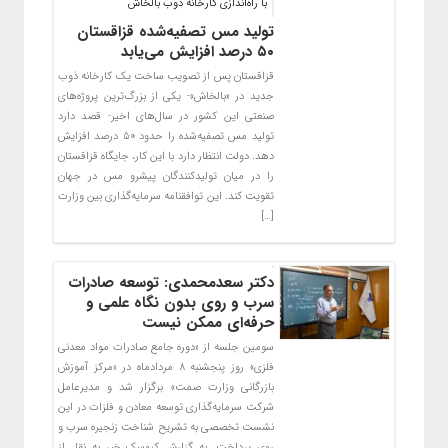
با راه‌اندازی کارخانه ذوب بالخاش
تولید مس تصفیه‌شده قزاقستان
۵۰ درصد افزایش می‌یابد
قزاقستان پس از تصویب ساخت یک کارخانه ذوب
جدید در «بالخاش»- یکی از بزرگ‌ترین پروژه‌های
صنعتی این کشور در سال‌های اخیر- قصد دارد
تولید مس تصفیه‌شده را حدود ۵۰ درصد افزایش
دهد. دولت انتظار دارد با این کار، جایگاه قزاقستان
را در میان تولیدکنندگان پیشرو مس در جهان
تقویت کند. این توافقنامه سرمایه‌گذاری بین وزارت
[…]
دکتر سعدمحمدی: توسعه صادرات
سرب و روی بدون نگاه علمی و
حرفه‌ای ممکن نیست
سومین جلسه از «دوره جامع صادرات مواد معدنی
فلزی» روز پنجشنبه ۸ مردادماه در «مرکز آموزش
بازرگانی وزارت صمت» برگزار شد و مدیرعامل
شرکت سرمایه‌گذاری توسعه معادن و فلزات در این
نشست تخصصی به تشریح شناخت زنجیره سرب و
روی پرداخت. به گزارش کیوسک خبر به نقل از