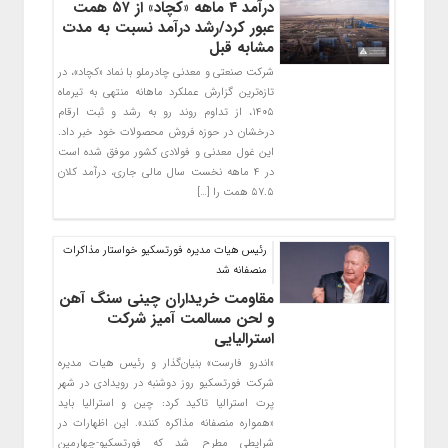
درآمد ۴ ماهه «کچاد» از ۵۷ همت
عبور کرد/رشد درآمد نسبت به مدت
مشابه قبل
شرکت صنعتی و معدنی چادرملو با نماد «کچاد»، در
تازه‌ترین گزارش عملکرد ماهانه منتهی به تیرماه
۱۴۰۵، از تداوم روند رو به رشد و ثبت ارقام
درخشان در حوزه فروش محصولات خود خبر داد.
این غول معدنی و فولادی کشور موفق شده است
در ۴ ماهه نخست سال مالی جاری، درآمد کلان
۵۷.۵ همت را […]
رئیس هیات مدیره فورتسکیو خواستار مذاکرات
منصفانه شد
مقاومت خریداران چینی سنگ آهن
و لحن مسالمت آمیز شرکت
استرالیایی
«اندرو فارست» بنیان‌گذار و رئیس هیات مدیره
شرکت فورتسکیو روز دوشنبه در رویدادی در شهر
پرت استرالیا تاکید کرد: چین و استرالیا باید
«همواره منصفانه مذاکره کنند». این اظهارات در
شرایطی مطرح شد که فورتسکیو-چهارمین