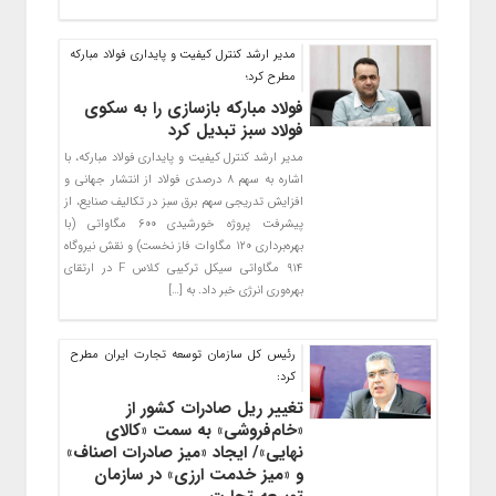
مدیر ارشد کنترل کیفیت و پایداری فولاد مبارکه
مطرح کرد؛
فولاد مبارکه بازسازی را به سکوی
فولاد سبز تبدیل کرد
مدیر ارشد کنترل کیفیت و پایداری فولاد مبارکه، با
اشاره به سهم ۸ درصدی فولاد از انتشار جهانی و
افزایش تدریجی سهم برق سبز در تکالیف صنایع، از
پیشرفت پروژه خورشیدی ۶۰۰ مگاواتی (با
بهره‌برداری ۱۲۰ مگاوات فاز نخست) و نقش نیروگاه
۹۱۴ مگاواتی سیکل ترکیبی کلاس F در ارتقای
بهره‌وری انرژی خبر داد. به […]
رئیس کل سازمان توسعه تجارت ایران مطرح
کرد:
تغییر ریل صادرات کشور از
«خام‌فروشی» به سمت «کالای
نهایی»/ ایجاد «میز صادرات اصناف»
و «میز خدمت ارزی» در سازمان