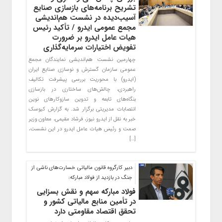
تشریح برنامه‌های بازسازی صنایع
آسیب‌دیده در نشست هم‌اندیشی
مجمع عمومی ایدرو / تأکید رئیس
هیات عامل ایدرو بر ضرورت
تفویض اختیارات سرمایه‌گذاری
چهارمین نشست هم‌اندیشی نمایندگان مجمع
عمومی سازمان گسترش و نوسازی صنایع ایران
(ایدرو) با محوریت بررسی پیشرفت تکالیف
راهبردی، چالش‌های ساختاری در بازسازی
بنگاه‌های تابعه و تدوین سازوکارهای نوین
انتصابات مدیریتی برگزار شد. به گزارش کیوسک
خبر به نقل از ایدرو نیوز، فرشاد مقیمی، معاون وزیر
صمت و رئیس هیات عامل ایدرو در این نشست،
[…]
دبیر کارگروه قانون مالیاتی خسارت‌های ناشی از
جنگ در بازدید از فولاد مبارکه:
فولاد مبارکه سهم و نقش بسزایی
در تأمین منابع مالیاتی کشور و
تحقق اقتصاد مقاومتی دارد