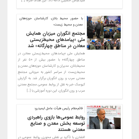
سیدعباس حسینی ادامه داد: این هدف صرفاً […]
با حضور محیط بانان، کارشناسان حوزه‌های
معدن و محیط زیست؛
مجتمع انگوران میزبان همایش
ملی «پیامدهای محیط‌زیستی
معادن در مناطق چهارگانه» شد
همایش ملی «پیامدهای محیط‌زیستی معادن در
مناطق چهارگانه» با حضور بیش از ۵۰ نفر از
محیط‌بانان، مدیران و کارشناسان حوزه‌های معدن و
محیط‌زیست از سراسر کشور به میزبانی مجتمع
معدنی سرب و روی انگوران برگزار شد. به گزارش
کیوسک خبر به نقل از روابط عمومی مجتمع معدنی
سرب و روی انگوران، این دوره آموزشی با […]
قائم‌مقام رئیس هیأت عامل ایمیدرو:
روابط عمومی‌ها بازوی راهبردی
توسعه بخش معدن و صنایع
معدنی هستند
افشاری با تأکید بر نقش محوری روابط عمومی در