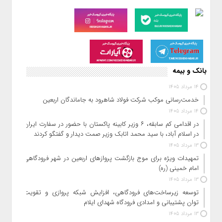
مجمع عمومی عادی سالانه ذوب آهن اصفهان با حضور دکتر اسماعیل
للـه گانی مدیرعامل بانک رفاه کارگران به عنوان رئیس مجمع،
نمایندگان سایر سهامداران، نماینده سازمان بورس و اوراق بهادار،
مدیرعامل و اعضای هیات مدیره این مجتمع عظیم صنعتی، حسابرس
و بازرس قانونی و جمعی از تلاشگران ذوب‌آهن، روز یک شنبه ۱۱
مردادماه در تالار آهن برگزار شد. به گزارش کیوسک خبر، دکتر
اسماعیل للـه گانی مدیرعامل بانک رفاه کارگران به عنوان رئیس این
مجمع،
بانک و بیمه
14 مرداد 1405
خدمت‌رسانی موکب شرکت فولاد شاهرود به جاماندگان اربعین
14 مرداد 1405
در اقدامی کم سابقه، ۶ وزیر کابینه پاکستان با حضور در سفارت ایران
در اسلام آباد، با سید محمد اتابک وزیر صمت دیدار و گفتگو کردند
13 مرداد 1405
تمهیدات ویژه برای موج بازگشت پروازهای اربعین در شهر فرودگاهی
امام خمینی (ره)
13 مرداد 1405
توسعه زیرساخت‌های فرودگاهی، افزایش شبکه پروازی و تقویت
توان پشتیبانی و امدادی فرودگاه شهدای ایلام
13 مرداد 1405