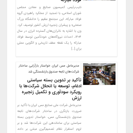
نایب‌رئیس کمیسیون صنایع و معادن مجلس
شورای اسلامی، با تمجید از عملکرد راهبردی گروه
فولاد مبارکه، این مجتمع عظیم را «دانشگاه بزرگ
صنعتی» و پیشران زنجیره ارزش کشور توصیف کرد.
وی با اشاره به ناترازی‌های گسترده انرژی در سال
۱۴۰۴، احداث نیروگاه‌های خودتأمین توسط فولاد
مبارکه را یک نقطه عطف تاریخی و الگویی عملی
برای […]
مدیرعامل مس ایران خواستار بازآرایی ساختار
شرکت‌های تابعه صندوق بازنشستگی شد
تأکید بر تدوین بسته سیاستی
ادغام، توسعه یا انحلال شرکت‌ها با
رویکرد سودآوری و تکمیل زنجیره
ارزش
مدیرعامل شرکت ملی صنایع مس ایران با تأکید بر
ضرورت بازنگری در ساختار شرکت‌های تابعه
صندوق بازنشستگی مس، خواستار تدوین بسته
سیاستی برای ساماندهی این شرکت‌ها شد و بر
لزوم استقرار نظام تصمیم‌گیری مبتنی بر داده،