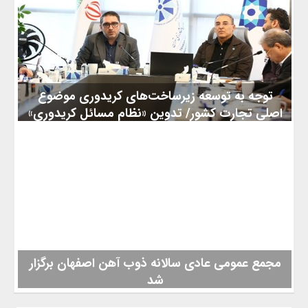
جنوبی (فازهای ۴ و ۵) توسط کنسرسیومی متشکل از شرکت‌های
داخلی خبر داد و گفت: این بازسازی با تکیه بر توان متخصصان داخلی
و داخلی‌سازی قطعات و تجهیزات استراتژیک صورت می گیرد. به
گزارش کیوسک خبر ، فرشاد مقیمی روز چهارشنبه در گفت و گو با ایرنا
اظهار داشت: روز گذشته به همراه جمعی از مدیران ارشد و متخصصان
حوزه
توجه به توسعه زیرساخت‌های کریدوری موضوع
اصلی تجارت کشور/ تدوین «نظام مسائل کریدوری»
در سازمان توسعه تجارت
معاون ارتقای کسب‌وکارهای بین‌المللی سازمان توسعه تجارت ایران
ضمن هشدار نسبت به پیامدهای غفلت از توسعه کریدورهای
حمل‌ونقل و زیرساخت‌های لجستیکی، از تدوین «نظام مسائل
کریدوری» در سازمان توسعه تجارت خبر داد و تاکید کرد اقتصاد کشور
بیش از هر زمان دیگری به توسعه مسیرهای لجستیک و حمل‌ونقل
وابسته است. به گزارش کیوسک خبر به نقل از روابط عمومی سازمان
توسعه تجارت ایران، امیر روشن‌بخش قنبری، در نخستین نشست
شورای
مجمع عمومی عادی سالانه ذوب آهن اصفهان برگزار
شد