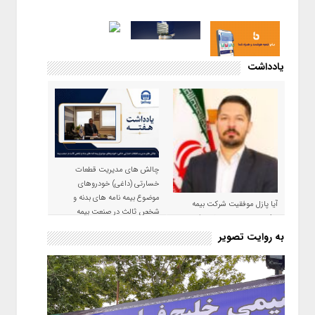
یادداشت
چالش های مدیریت قطعات
خسارتی (داغی) خودروهای
موضوع بیمه نامه های بدنه و
آیا پازل موفقیت شرکت بیمه
شخص ثالث در صنعت بیمه
حکمت صبا در سال ۱۴۰۵ کامل می
شود؟!
به روایت تصویر