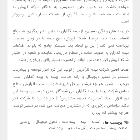
خواهد داشت. به همین دلیل دسترسی به هنگام شبکه فروش به
اطلاعات بیمه نامه ها و بیمه گذاران از اهمیت بسیار بالایی برخوردار
است.
در بیمه های زندگی بسیاری از بیمه گذاران به دلیل عدم پیگیری به موقع
اقساط بیمه نامه توسط شبکه فروش، حق بیمه را در زمان مناسب
پرداخت نمی کننداز این رو ایجاد یک سیستم جامع که بتواند اطلاعات
بیمه گذاران به صورت ساده در سطح بازازیاب، نماینده و شعبه در اختیار
شبکه فروش قرار دهد، می تواند از اهمیت بسیار بالایی برخوردار باشد.
هدف اصلی شرکت بیمه کارآفرین از تولید این نرم افزار توسعه و پیشرفت
مستمر در مسیر دیجیتال و ارائه خدمت بهینه به بیمه گذاران است.
دیجیتالی شدن هر چه بیشتر مراحل فرآِیند فروش، سبب افزایش سطح
تماس شرکت بیمه با بیمه گذاران می شودگام بعدی در مسیر توسعه این
نرم افزار، ایجاد “مدیریت تجربه مشتریان”[۱] خواهد بود تا شرکت قادر
باشد براساس بازخوردی که از مشتریان دریافت می کند، در مسیر توسعه
هر چه بیشتر گام بردارد.
آستانه
بیمه
بیمه نامه
تحول دیجیتال
رونمایی
برچسب ها :
,
,
,
,
,
صنعت بیمه
محصولات
کیوسک خبر
یادداشت
,
,
,