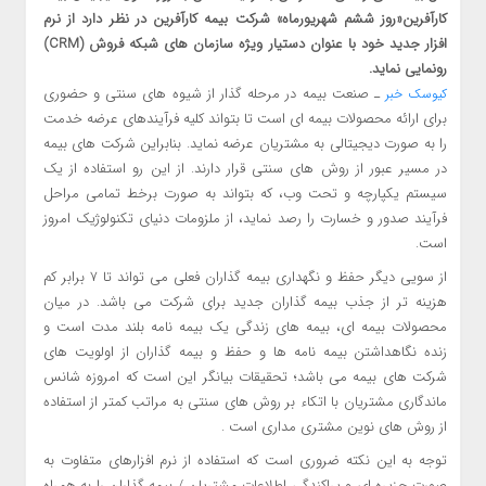
کارآفرین«روز ششم شهریورماه» شرکت بیمه کارآفرین در نظر دارد از نرم
افزار جدید خود با عنوان دستیار ویژه سازمان های شبکه فروش (CRM)
رونمایی نماید.
ـ صنعت بیمه در مرحله گذار از شیوه های سنتی و حضوری
کیوسک خبر
برای ارائه محصولات بیمه ای است تا بتواند کلیه فرآیندهای عرضه خدمت
را به صورت دیجیتالی به مشتریان عرضه نماید. بنابراین شرکت های بیمه
در مسیر عبور از روش های سنتی قرار دارند. از این رو استفاده از یک
سیستم یکپارچه و تحت وب، که بتواند به صورت برخط تمامی مراحل
فرآیند صدور و خسارت را رصد نماید، از ملزومات دنیای تکنولوژیک امروز
است.
از سویی دیگر حفظ و نگهداری بیمه گذاران فعلی می تواند تا ۷ برابر کم
هزینه تر از جذب بیمه گذاران جدید برای شرکت می باشد. در میان
محصولات بیمه ای، بیمه های زندگی یک بیمه نامه بلند مدت است و
زنده نگاهداشتن بیمه نامه ها و حفظ و بیمه گذاران از اولویت های
شرکت های بیمه می باشد؛ تحقیقات بیانگر این است که امروزه شانس
ماندگاری مشتریان با اتکاء بر روش های سنتی به مراتب کمتر از استفاده
از روش های نوین مشتری مداری است .
توجه به این نکته ضروری است که استفاده از نرم افزارهای متفاوت به
صورت جزیره ای و پراکندگی اطلاعات مشتریان / بیمه گذاران را به همراه