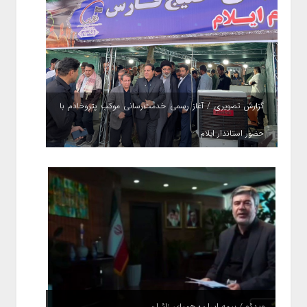
گزارش تصویری / آغاز رسمی خدمت‌رسانی موکب پتروخادم با
حضور استاندار ایلام
ویدئو / بیمه ایران؛ همپای زائران