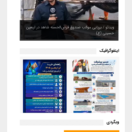
ویدئو / برپایی موکب صندوق قرض‌الحسنه شاهد در اربعین
حسینی (ع)
اینفوگرافیک
اینفوگرافیک / راهنمای خرید ارز
وبگردی
اربعین از طریق اپلیکیشن بله
اینفوگرافیک / مسیر پیشرفت در