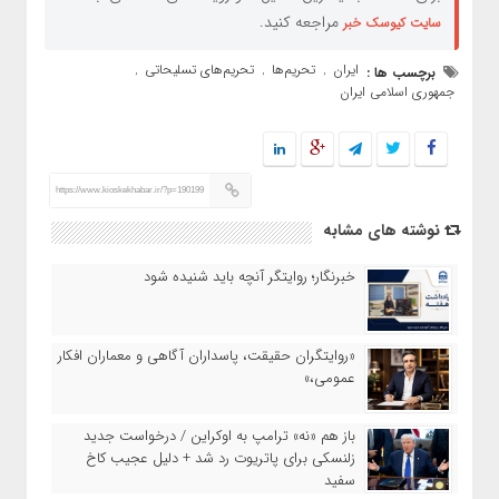
مراجعه کنید.
سایت کیوسک خبر
ایران
تحریم‌ها
تحریم‌های تسلیحاتی
برچسب ها :
,
,
,
جمهوری اسلامی ایران
https://www.kioskekhabar.ir/?p=190199
نوشته های مشابه
خبرنگار؛ روایتگر آنچه باید شنیده شود
«روایتگران حقیقت، پاسداران آگاهی و معماران افکار
عمومی،»
باز هم «نه» ترامپ به اوکراین / درخواست جدید
زلنسکی برای پاتریوت رد شد + دلیل عجیب کاخ
سفید