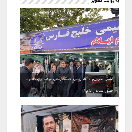
به روایت تصویر
گزارش تصویری / آغاز رسمی خدمت‌رسانی موکب پتروخادم با
حضور استاندار ایلام