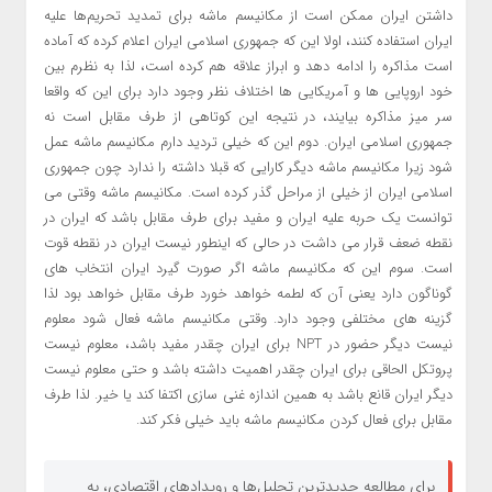
داشتن ایران ممکن است از مکانیسم ماشه برای تمدید تحریم‌ها علیه
ایران استفاده کنند، اولا این که جمهوری اسلامی ایران اعلام کرده که آماده
است مذاکره را ادامه دهد و ابراز علاقه هم کرده است، لذا به نظرم بین
خود اروپایی ها و آمریکایی ها اختلاف نظر وجود دارد برای این که واقعا
سر میز مذاکره بیایند، در نتیجه این کوتاهی از طرف مقابل است نه
جمهوری اسلامی ایران. دوم این که خیلی تردید دارم مکانیسم ماشه عمل
شود زیرا مکانیسم ماشه دیگر کارایی که قبلا داشته را ندارد چون جمهوری
اسلامی ایران از خیلی از مراحل گذر کرده است. مکانیسم ماشه وقتی می
توانست یک حربه علیه ایران و مفید برای طرف مقابل باشد که ایران در
نقطه ضعف قرار می داشت در حالی که اینطور نیست ایران در نقطه قوت
است. سوم این که مکانیسم ماشه اگر صورت گیرد ایران انتخاب های
گوناگون دارد یعنی آن که لطمه خواهد خورد طرف مقابل خواهد بود لذا
گزینه های مختلفی وجود دارد. وقتی مکانیسم ماشه فعال شود معلوم
نیست دیگر حضور در NPT برای ایران چقدر مفید باشد، معلوم نیست
پروتکل الحاقی برای ایران چقدر اهمیت داشته باشد و حتی معلوم نیست
دیگر ایران قانع باشد به همین اندازه غنی سازی اکتفا کند یا خیر. لذا طرف
مقابل برای فعال کردن مکانیسم ماشه باید خیلی فکر کند.
برای مطالعه جدیدترین تحلیل‌ها و رویدادهای اقتصادی، به