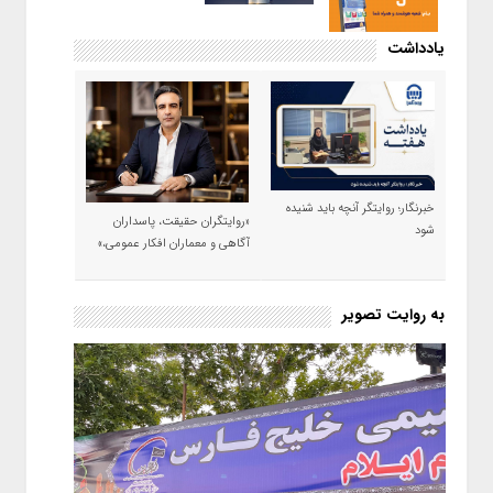
یادداشت
خبرنگار؛ روایتگر آنچه باید شنیده
«روایتگران حقیقت، پاسداران
شود
آگاهی و معماران افکار عمومی،»
به روایت تصویر