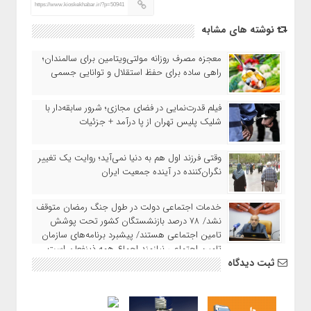
https://www.kioskekhabar.ir/?p=50941
نوشته های مشابه
معجزه مصرف روزانه مولتی‌ویتامین برای سالمندان؛
راهی ساده برای حفظ استقلال و توانایی جسمی
فیلم قدرت‌نمایی در فضای مجازی؛ شرور سابقه‌دار با
شلیک پلیس تهران از پا درآمد + جزئیات
وقتی فرزند اول هم به دنیا نمی‌آید؛ روایت یک تغییر
نگران‌کننده در آینده جمعیت ایران
خدمات اجتماعی دولت در طول جنگ رمضان متوقف
نشد/ ۷۸ درصد بازنشستگان کشور تحت پوشش
تامین اجتماعی هستند/ پیشبرد برنامه‌های سازمان
تامین اجتماعی نیازمند اجماع همه ذینفعان است
ثبت دیدگاه