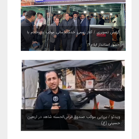
گزارش تصویری / آغاز رسمی خدمت‌رسانی موکب پتروخادم با
حضور استاندار ایلام
ویدئو / برپایی موکب صندوق قرض‌الحسنه شاهد در اربعین
حسینی (ع)