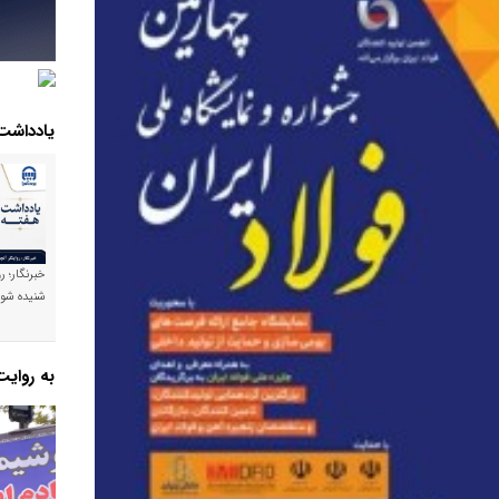
یادداشت
خبرنگار؛ ر
شنیده شود
به روای