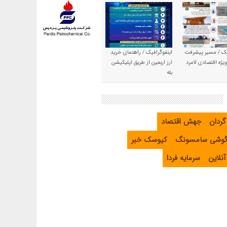
یک / مسیر پیشرفت
اینفوگرافیک / راهنمای خرید
یژه اقتصادی لامرد
ارز اربعین از طریق اپلیکیشن
بله
گردان
جهش اقتصاد
گوشی سامسونگ
کیوسک خبر
نلاین
سرمایه فردا