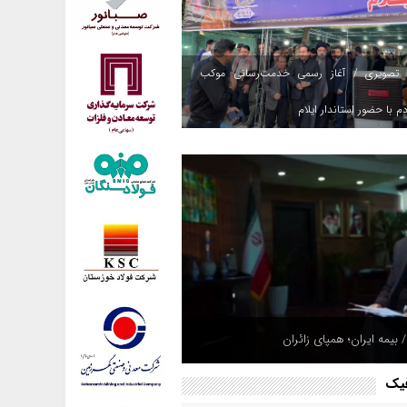
 تصویری / آغاز رسمی خدمت‌رسانی موکب
م با حضور استاندار ایلام
 بیمه ایران؛ همپای زائران
فیک