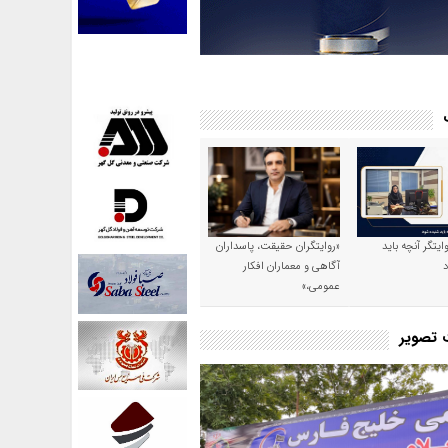
وایتگر آنچه باید
«روایتگران حقیقت، پاسداران
آگاهی و معماران افکار
عمومی،»
ت تصویر