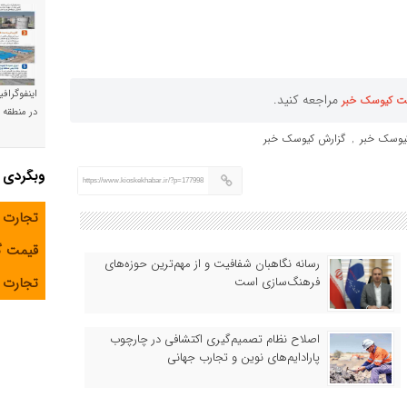
اینفوگراف
مراجعه کنید.
ت کیوسک خبر
در منطقه و
یوسک خبر
گزارش کیوسک خبر
,
وبگردی
https://www.kioskekhabar.ir/?p=177998
تجارت 
قیمت 
رسانه نگاهبان شفافیت و از مهم‌ترین حوزه‌های
تجارت آ
فرهنگ‌سازی است
اصلاح نظام تصمیم‌گیری اکتشافی در چارچوب
پارادایم‌های نوین و تجارب جهانی