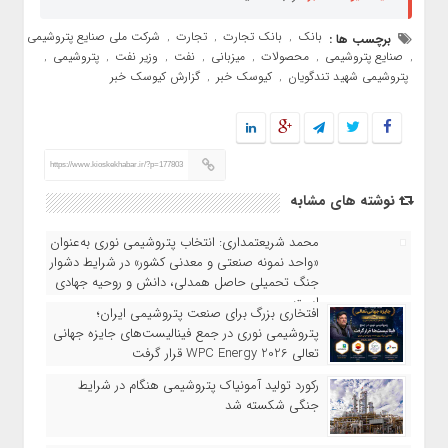
بانک
بانک تجارت
تجارت
شرکت ملی صنایع پتروشیمی
برچسب ها :
,
,
,
صنایع پتروشیمی
محصولات
میزبانی
نفت
وزیر نفت
پتروشیمی
,
,
,
,
,
,
,
پتروشیمی شهید تندگویان
کیوسک خبر
گزارش کیوسک خبر
,
,
https://www.kioskekhabar.ir/?p=177803
نوشته های مشابه
محمد شریعتمداری: انتخاب پتروشیمی نوری به‌عنوان
«واحد نمونه صنعتی و معدنی کشور» در شرایط دشوار
جنگ تحمیلی حاصل همدلی، دانش و روحیه جهادی
است
افتخاری بزرگ برای صنعت پتروشیمی ایران؛
پتروشیمی نوری در جمع فینالیست‌های جایزه جهانی
تعالی WPC Energy 2026 قرار گرفت
رکورد تولید آمونیاک پتروشیمی هنگام در شرایط
جنگی شکسته شد