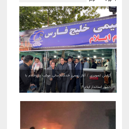
گزارش تصویری / آغاز رسمی خدمت‌رسانی موکب پتروخادم با
حضور استاندار ایلام