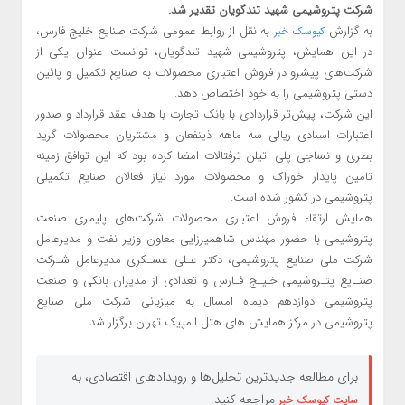
شرکت پتروشیمی شهید تندگویان تقدیر شد.
به گزارش
به نقل از روابط عمومی شرکت صنایع خلیج فارس،
کیوسک خبر
در این همایش، پتروشیمی شهید تندگویان، توانست عنوان یکی از
شرکت‌های پیشرو در فروش اعتباری محصولات به صنایع تکمیل و پائین
دستی پتروشیمی را به خود اختصاص دهد.
این شرکت، پیش‌تر قراردادی با بانک تجارت با هدف عقد قرارداد و صدور
اعتبارات اسنادی ریالی سه ماهه ذینفعان و مشتریان محصولات گرید
بطری و نساجی پلی اتیلن ترفتالات امضا کرده بود که این توافق زمینه
تامین پایدار خوراک و محصولات مورد نیاز فعالان صنایع تکمیلی
پتروشیمی در کشور شده است.
همایش ارتقاء فروش اعتباری محصولات شرکت‌های پلیمری صنعت
پتروشیمی با حضور مهندس شاهمیرزایی معاون وزیر نفت و مدیرعامل
شرکت ملی صنایع پتروشیمی، دکتر عـلی عسـکری مدیرعامل شـرکت
صنـایع پتـروشیمی خلیـج فـارس و تعدادی از مدیران بانکی و صنعت
پتروشیمی دوازدهم دیماه امسال به میزبانی شرکت ملی صنایع
پتروشیمی در مرکز همایش های هتل المپیک تهران برگزار شد.
برای مطالعه جدیدترین تحلیل‌ها و رویدادهای اقتصادی، به
مراجعه کنید.
سایت کیوسک خبر