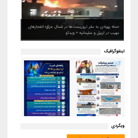
حمله پهپادی به مقر تروریست‌ها در شمال عراق؛ انفجارهای
مهیب در اربیل و سلیمانیه + ویدئو
اینفوگرافیک
اینفوگرافیک / راهنمای خرید ارز
وبگردی
اربعین از طریق اپلیکیشن بله
اینفوگرافیک / مسیر پیشرفت در