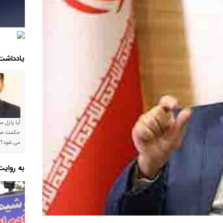
یادداشت
آیا پازل 
می شود؟!
به روای