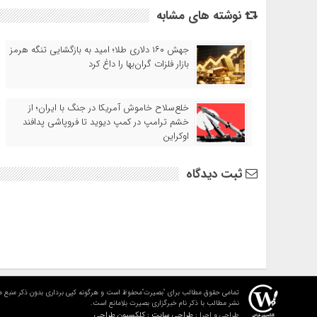
نوشته های مشابه
جهش ۱۶۰ دلاری طلا؛ امید به بازگشایی تنگه هرمز
بازار فلزات گران‌بها را داغ کرد
خلع‌سلاح خاموش آمریکا در جنگ با ایران؛ از
خشم ترامپ در کمپ دیوید تا فروپاشی پدافند
اوکراین
ثبت دیدگاه
تمامی حقوق مطالب برای "بصیرت"محفوظ است و هرگونه کپی برداری بدون ذکر منبع م
نشر مطالب با ذکر نام خبرگزاری بصیرت بلامانع است.
طراحی سایت : کلکسیون طراحی
طراحی و اجرا :