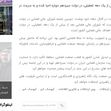
یش از یک دهه تعطیلی، در دولت سیزدهم دوباره احیا شده و به سرعت در
اعات در کانال «بله» خود نوشت: دومین جلسه شورای عالی فضایی در دولت
گزارش
ست که شورای عالی فضایی بعد از بیش از یک دهه تعطیلی، در دولت
پتروخاد
 اهداف عالی فضایی کشور است.
وی افزود: مهمترین دستور کار دومین جلسه شورای عالی فضایی، بررسی و تصویب برنامه ۱۰ ساله فضایی کشور بود. این برنامه که حاصل بیش
دهم در راستای توسعه صنعت فضایی و فراهم‌سازی خدمات فناورانه
 که بر تبدیل شدن کشور به قطب صنعت فضایی منطقه تاکید دارد، با حمایت
یت سازمان فضایی ایران در دولت سیزدهم تهیه و در این جلسه پس از
نامه های مندرج در این سند در آینده بیشتر صحبت خواهم کرد.
این صنعت یک نگاه راهبردی و اقتدارآفرین است و از تمامی ظرفیت های
اهبردی استفاده خواهد کرد.
حمله پ
 ارتباطات
وزیر ارتباطات و فناوری اطلاعات
کیوسک خبر
کیوسک خبر،
,
,
,
,
انفجار
اینفوگرا
https://www.kioskekhabar.ir/?p=177705