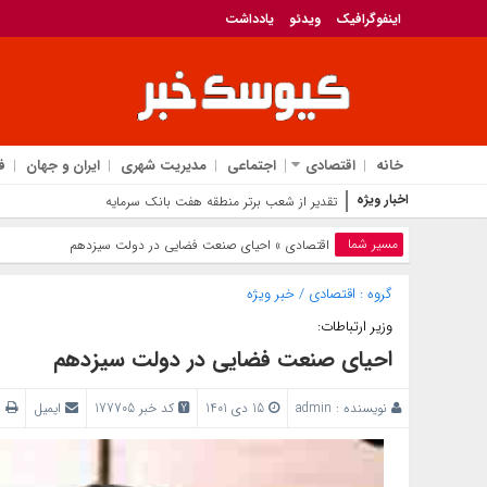
اینفوگرافیک
ویدئو
یادداشت
خانه
اقتصادی
اجتماعی
مدیریت شهری
ایران و جهان
ف
اخبار ویژه
تقدیر از شعب برتر منطقه هفت بانک سرمایه
مسیر شما
اقتصادی
» احیای صنعت فضایی در دولت سیزدهم
گروه :
اقتصادی
/
خبر ویژه
وزیر ارتباطات:
احیای صنعت فضایی در دولت سیزدهم
نویسنده :
admin
15 دی 1401
کد خبر 177705
ایمیل
پ