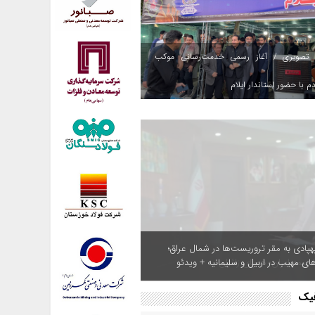
 تصویری / آغاز رسمی خدمت‌رسانی موکب
م با حضور استاندار ایلام
هپادی به مقر تروریست‌ها در شمال عراق؛
های مهیب در اربیل و سلیمانیه + ویدئو
فیک