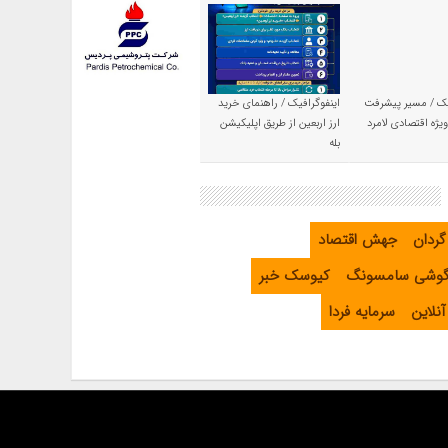
یک / مسیر پیشرفت
اینفوگرافیک / راهنمای خرید
یژه اقتصادی لامرد
ارز اربعین از طریق اپلیکیشن
بله
گردان
جهش اقتصاد
گوشی سامسونگ
کیوسک خبر
نلاین
سرمایه فردا