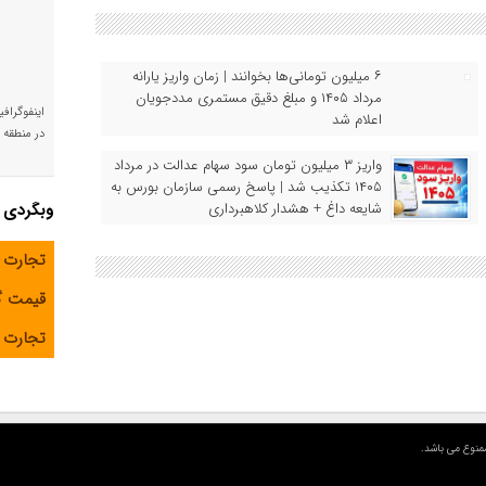
۶ میلیون تومانی‌ها بخوانند | زمان واریز یارانه
مرداد ۱۴۰۵ و مبلغ دقیق مستمری مددجویان
اینفوگراف
اعلام شد
در منطقه و
واریز ۳ میلیون تومان سود سهام عدالت در مرداد
۱۴۰۵ تکذیب شد | پاسخ رسمی سازمان بورس به
شایعه داغ + هشدار کلاهبرداری
وبگردی
تجارت 
قیمت 
تجارت آ
منوع می باشد.