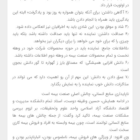
در اولویت قرار داد.
۲٫ آگاهی داشتن: برای آنکه بتوان همواره به روز بود و یادگرفت؛ البته این
یادگیری باید همراه با انجام دادن باشد.
۳٫ شاد و موفق بودن: این شادی باید به اطرافیان نیز انعکاس داده شود.
۴٫ صداقت داشتن: نماینده نه تنها باید صداقت داشته باشد بلکه باید
چیزی را که برای خود می خواهد را برای دیگران نیز بخواهد.
۵٫اطلاعات جامع: نماینده باید در حوزه محصولات شرکت خود در وهله
نخست و تمام محصولات صنعت بیمه در وهله دوم اطلاعات داشته باشد.
۶٫ دانش افزایی همیشگی: که مصداق بارز ز گهواره تا گور دانش بجوی
است.
۷٫ عمق دادن به دانش: این مهم از آن رو اهمیت دارد که می تواند در
مذاکرات، دانش خوب نماینده را به نمایش بگذارد.
ناپایداری منابع انسانی، چالش اصلی صنعت بیمه است
در ادامه همایش، حسین وظیفه دوست، استاد تمام دانشکده مدیریت و
اقتصاد دانشگاه آزاد اسلامی واحد علوم وتحقیقات، بر لزوم بررسی
مشکلات صنعت بیمه، تاکید کرد وگفت: از جمله چالش های بیمه ها
منابع انسانی توانمند است، چون بیمه وابسته به افراد و فروش بیمه کاری
سخت است.
وی افزود: از ویژگی های فروش بیمه، ناملموس بودن، انبارناپذیر بودن و