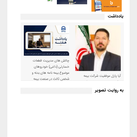
یادداشت
چالش های مدیریت قطعات
خسارتی (داغی) خودروهای
موضوع بیمه نامه های بدنه و
آیا پازل موفقیت شرکت بیمه
شخص ثالث در صنعت بیمه
حکمت صبا در سال ۱۴۰۵ کامل می
شود؟!
به روایت تصویر