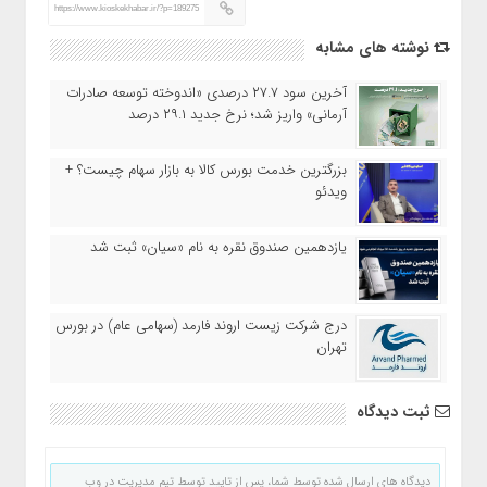
https://www.kioskekhabar.ir/?p=189275
نوشته های مشابه
آخرین سود ۲۷.۷ درصدی «اندوخته توسعه صادرات
آرمانی» واریز شد؛ نرخ جدید ۲۹.۱ درصد
بزرگترین خدمت بورس کالا به بازار سهام چیست؟ +
ویدئو
یازدهمین صندوق نقره به نام «سیان» ثبت شد
درج شرکت زیست اروند فارمد (سهامی عام) در بورس
تهران
ثبت دیدگاه
دیدگاه های ارسال شده توسط شما، پس از تایید توسط تیم مدیریت در وب