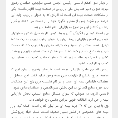
از دیگر سو، اعظم قاسمی، رئیس انجمن علمی بازاریابی خراسان رضوی
نیز به عنوان دبیر همایش ملی بازاریابی در صنعت بیمه اظهار داشت: یکی
از مشکلات صنعت بیمه آن است که افرادی که به عنوان بازاریاب وارد این
عرصه می شوند پس از مدتی انگیزه خود را از دست می دهند و کار را
رها می کنند و این موضوع به بازاریابی هم لطمه می زند.
وی اضافه کرد: بی انگیزگی آنان و رها کردن کار به دلیل فقدان حمایتهای
لازم برای انجمن بازاریابی بیمه ایران به عنوان رهبر بازاریابها به یک دغدغه
تبدیل شده است و در صورتی که بتواند مدیران را ترغیب کند که خدمات
خوبی به منابع انسانی خود دهند، خواهد توانست فضای بازاریابی بیمه در
کشور را تلطیف و سالم سازی کند تا ذهنیت منفی نسبت به فضای این
کسب و کار ایجاد نشود.
رییس انجمن علمی بازاریابی بیمه شعبه خراسان رضوی با بیان این که
جامعه آماری دقیقی از بازاریاب های بیمه وجود ندارد گفت: این مسایل از
معضلات بازاریابی بیمه ای است و در گام نخست برای رفع این مشکلات
باید حوزه منابع انسانی در این بخش سازماندهی و استانداردسازی شود.
قاسمی افزود: در صورتی که بتوان مشکل منابع انسانی بخش بازاریابی
بیمه را حل کرد، اتفاقات خوبی در این بخش رخ خواهد داد.
وی با بیان این که ۳۰ برند بیمه ای در ایران فعال است اضافه کرد: بازار
بیمه های خصوصی در کشور بسیار ضعیف است، شمار افراد زیرپوشش
بیمه های مزبور در ایران ۲ یا سه درصد از کل جمعیت کشور است در