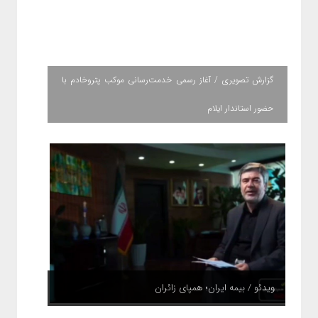
گزارش تصویری / آغاز رسمی خدمت‌رسانی موکب پتروخادم با
حضور استاندار ایلام
ویدئو / بیمه ایران؛ همپای زائران