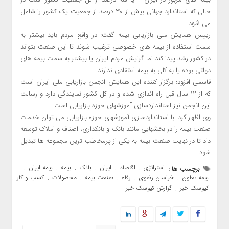
حالی که استاندارد جهانی بیش از ۳۰ درصد از جمعیت یک کشور را شامل
می شود.
رییس همایش ملی بازاریابی بیمه گفت: در واقع مردم باید بیشتر به
سمت استفاده از بیمه های خصوصی ترغیب شوند تا این صنعت بتواند
در کشور رشد پیدا کند اما گرایش مردم ایران یا بیشتر به سمت بیمه های
دولتی بوده یا به کلی به بیمه اعتقادی ندارند.
قاسمی افزود: برگزار کننده این همایش انجمن بازاریابی ملی ایران است
که از ۱۲ سال قبل راه اندازی شده و در کل کشور نمایندگی دارد و رسالت
این انجمن نیز استانداردسازی آموزشهای حوزه بازاریابی است.
وی اظهار کرد: با استانداردسازی آموزشهای حوزه بازاریابی می توان خدمات
صنعت بیمه را در بخشهایی مانند بانک و بانکداری، اصناف و املاک توسعه
داد تا در نهایت صنعت بیمه به یکی از پرمخاطب ترین مجموعه ها تبدیل
شود.
استراتژی
اقتصاد
ایران
بانک
بیمه
بیمه ایران
برچسب ها :
,
,
,
,
,
,
بیمه تعاون
خراسان رضوی
رفاه
صنعت بیمه
محصولات
کسب و کار
,
,
,
,
,
,
کیوسک خبر
گزارش کیوسک خبر
,