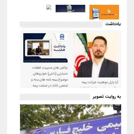
یادداشت
چالش های مدیریت قطعات
خسارتی (داغی) خودروهای
موضوع بیمه نامه های بدنه و
آیا پازل موفقیت شرکت بیمه
شخص ثالث در صنعت بیمه
حکمت صبا در سال ۱۴۰۵ کامل می
شود؟!
به روایت تصویر