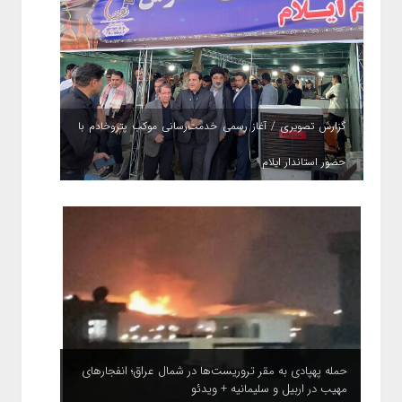
گزارش تصویری / آغاز رسمی خدمت‌رسانی موکب پتروخادم با
حضور استاندار ایلام
حمله پهپادی به مقر تروریست‌ها در شمال عراق؛ انفجارهای
مهیب در اربیل و سلیمانیه + ویدئو