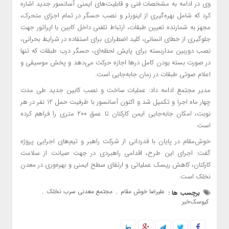
وی در ادامه به مشخصات فنی و قابلیت‌های ایمنی آسانسور جدید اشاره
کرد که شامل بهره‌گیری از اینورتر و نصب حسگر در تمام اجزای متحرک،
مجهز به شمارنده تعیین طبقات، ارتباط تلفنی داخل کابین با اپراتور جهت
جلوگیری از خطای انسانی، کلید اضطراری برای استفاده در شرایط بحرانی،
نصب دوربین مداربسته برای پایش لحظه‌ای، حسگر درب طبقات که تنها
در صورت بسته بودن کامل درها اجازه حرکت می‌دهد و پخش موسیقی و
اعلام صوتی طبقات در زمان جابه‌جایی است.
مدیر مجتمع ادامه داد: عملیات ساخت و نصب کابین جدید طی مدت
چهار ماه اجرا و تکمیل شد و اکنون آسانسور با ظرفیت حمل ۱۲ نفر در هر
نوبت، امکان جابه‌جایی ایمن کارکنان تا عمق ۲۰۰ متری را فراهم کرده
است.
خوش‌مقام در پایان با قدردانی از شرکت راهبر و تیم‌های اجرایی پروژه
گفت: اجرای این طرح، اقدامی راهبردی در جهت صیانت از سلامت
کارکنان، کاهش ریسک عملیاتی و ارتقای سطح ایمنی و بهره‌وری در معدن
نخلک است.
علیرضا خوش مقام
مجتمع معدنی سرب نخلک
برچسب ها :
,
,
کیوسک‌خبر