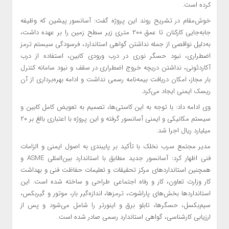
کرده است.
خوش‌مقام در تشریح روند این پروژه گفت: آسانسور پیشین که وظیفه
جابه‌جایی کارکنان تا عمق ۲۰۰ متری زیر سطح زمین را بر عهده داشت،
به‌دلیل نواقصی از جمله نداشتن گواهی استاندارد، فرسودگی سیستم ترمز
اضطراری، نبود حسگر نوری در درب ورودی کابین، استفاده از درب
آکاردئونی، نداشتن دریچه خروج اضطراری در سقف و نبود سامانه کنترل
بار مجاز، امکان دریافت بیمه‌نامه رسمی نداشت و ادامه بهره‌برداری از آن
ریسک ایمنی ایجاد می‌کرد.
وی ادامه داد: با توجه به این کاستی‌ها، تصمیم به تعویض کامل کابین و
سیستم مکانیکی و ایمنی آسانسور گرفته و این پروژه با اعتباری بالغ بر ۲۰
میلیارد ریال اجرا شد.
مدیر مجتمع سرب نخلک با تأکید بر پایبندی به اصول ایمنی و الزامات
فنی اظهار کرد: آسانسور جدید مطابق با استاندارد بین‌المللی ASME و
همچنین استانداردهای مرکز تحقیقات و تعلیمات حفاظت فنی و بهداشت
کار وزارت تعاون، کار و رفاه اجتماعی طراحی و ساخته شده است. این
استانداردها بخش‌های پاراشوت، ترمزها، اندازه‌گیر بار، موتور و گیربکس،
سیم‌بکسل، حسگرها، تابلو برق و اینورتر را شامل می‌شود و پس از
ارزیابی کارشناسی، گواهی استاندارد رسمی صادر شده است.