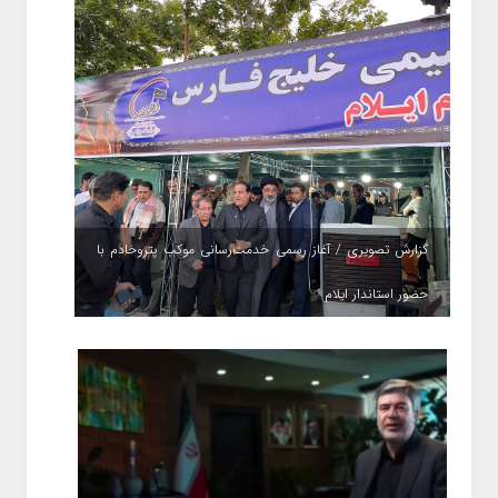
گزارش تصویری / آغاز رسمی خدمت‌رسانی موکب پتروخادم با
حضور استاندار ایلام