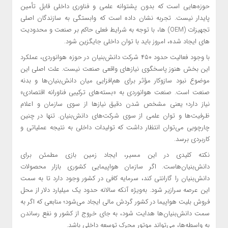
حوزه‌هایی است که بدون پشتوانه علمی و فناوری داخلی قابل تأمین
پایدار نیست. تجربه نشان داده است که وابستگی به سازندگان اصلی
تجهیزات (OEM‌) ها، با توجه به شرایط فعلی حاکم بر صنعت و محدودیت
های ایجاد شده، امروز باید با توان داخلی جایگزین شود.
با وجود فعالیت حدود ۴۵۰ شرکت دانش‌بنیان در حوزه هوانوردی، عملکرد
این بخش هنوز پاسخگوی نیازهای واقعی صنعت نیست. علت اصلی این
موضوع نبود سازوکار مؤثر برای هم‌افزایی میان دانش‌بنیان‌ها و بدنه
صنعت است. صنعت هوانوردی به «بسته‌های ترکیبی فناورانه اقتصادی»
نیاز دارد؛ یعنی مشخص شدن دقیق نیازها از سوی سازمان و اعلام
ظرفیت‌ها و توان علمی از سوی شرکت‌های دانش‌بنیان. تنها در چنین
چارچوبی می‌توان انتظار داشت که تولیدات داخلی به نتیجه عملیاتی و
کاربردی برسد.
نکته کلیدی در این مسیر، ایجاد زمین بازی مطمئن برای
دانش‌بنیان‌هاست. اگر سازمان هواپیمایی کشوری بازار محصولات
دانش‌بنیان را گارانتی کند، سرمایه کافی در کشور وجود دارد تا به سمت
این عرصه سرازیر شود. به‌ویژه آنکه سالانه حدود یک میلیارد دلار از محل
فروش بلیت هواپیما در کشور گردش مالی ایجاد می‌شود؛ منابعی که اگر به
سمت دانش‌بنیان‌ها هدایت شود، به جای خروج از کشور و نفع رساندن
به واسطه‌ها، می‌تواند موتور محرک توسعه داخلی باشد.