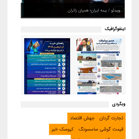
ویدئو / بیمه ایران؛ همپای زائران
اینفوگرافیک
اینفوگرافیک / راهنمای خرید ارز
وبگردی
اربعین از طریق اپلیکیشن بله
اینفوگرافیک / مسیر پیشرفت در
تجارت گردان
جهش اقتصاد
منطقه ویژه اقتصادی لامرد
قیمت گوشی سامسونگ
کیوسک خبر