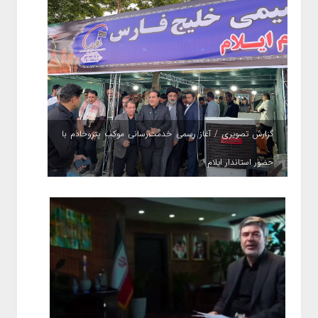
گزارش تصویری / آغاز رسمی خدمت‌رسانی موکب پتروخادم با
حضور استاندار ایلام