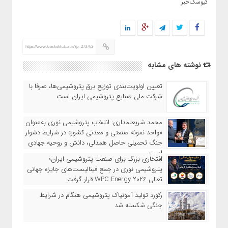
کیوسک‌خبر
https://www.kioskekhabar.ir/?p=273762
نوشته های مشابه
تعیین اولویت‌بندی توزیع برق پتروشیمی‌ها، صرفا با
شرکت ملی صنایع پتروشیمی ایران است
محمد شریعتمداری: انتخاب پتروشیمی نوری به‌عنوان
«واحد نمونه صنعتی و معدنی کشور» در شرایط دشوار
جنگ تحمیلی حاصل همدلی، دانش و روحیه جهادی
است
افتخاری بزرگ برای صنعت پتروشیمی ایران؛
پتروشیمی نوری در جمع فینالیست‌های جایزه جهانی
تعالی WPC Energy 2026 قرار گرفت
رکورد تولید آمونیاک پتروشیمی هنگام در شرایط
جنگی شکسته شد