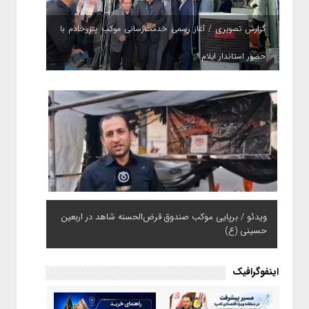
گزارش تصویری / آغاز رسمی خدمت‌رسانی موکب پتروخادم با
حضور استاندار ایلام
ویدئو / برپایی موکب صندوق قرض‌الحسنه شاهد در اربعین
حسینی (ع)
اینفوگرافیک