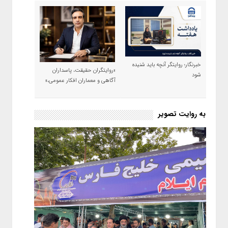
خبرنگار؛ روایتگر آنچه باید شنیده
«روایتگران حقیقت، پاسداران
شود
آگاهی و معماران افکار عمومی،»
به روایت تصویر