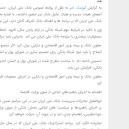
شد.
به گزارش
به نقل از روابط عمومی بانک ملی ایران، حسین
کیوسک خبر
اعضای هیات مدیره و هیات عامل بانک نیز حضور داشتند، با اشاره به 
بانک ملی ایران که بر برنامه ها و اهداف بانک اشراف کامل دارد، این نو
وی با تاکید بر شرایط مهم شبکه بانکی در ایام پایان سال، افزود: ان
مسئولیت بیشتری را متوجه بانک ملی ایران می کند. بنابراین باید مرا
معاون بانک و بیمه وزیر امور اقتصادی و دارایی بیان کرد: اگر مجموعه
اصلاح را باید خود شبکه بانکی برای تصمیم سازی در شورای پول و اعتب
حسینی ادامه داد: با مباحث مطرح شده در شورای پول و اعتبار، اختی
بانکی، افزایش می یابد.
معاون بانک و بیمه وزیر امور اقتصادی و دارایی بر اجرای مصوبات 
کرد.
اهتمام به اجرای راهبردهای ابلاغی از سوی وزارت اقتصاد
ابوالفضل نجارزاده سرپرست بانک ملی ایران نیز در این مراسم ضمن تق
بر اجرای راهبردها و سیاست های ابلاغی بخش بانکی از سوی وزارت 
خودتنظیمی، اهتمام جدی دارد و در جهت آن حرکت خواهد کرد.
نجارزاده تاکید کرد: برنامه استراتژیک بانک ملی ایران که در سال جا