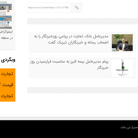
https://www.kioskekhabar.ir/?p=177901
اینفوگراف
مدیرعامل بانک تجارت در پیامی روزخبرنگار را به
در منطقه و
اصحاب رسانه و خبرنگاران تبریک گفت
وبگردی
پیام مدیرعامل بیمه البرز به مناسبت فرارسیدن روز
خبرنگار
تجارت 
قیمت 
تجارت آ
منوع می باشد.