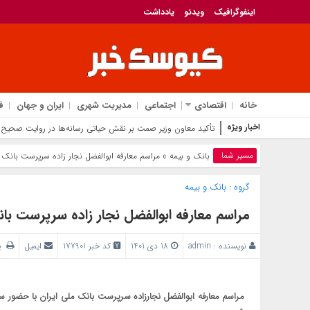
اینفوگرافیک
ویدئو
یادداشت
خانه
اقتصادی
اجتماعی
مدیریت شهری
ایران و جهان
ف
اخبار ویژه
تأکید معاون وزیر صمت بر نقش حیاتی رسانه‌ها در روایت صحیح 
مسیر شما
بانک‌ و بیمه
» مراسم معارفه ابوالفضل نجار زاده سرپرست بانک م
گروه :
بانک‌ و بیمه
مراسم معارفه ابوالفضل نجار زاده سرپرست بان
نویسنده :
admin
18 دی 1401
کد خبر 177901
ایمیل
پر
مراسم معارفه ابوالفضل نجارزاده سرپرست بانک ملی ایران با حضور سی