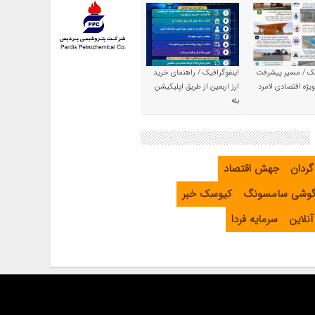
یک / مسیر پیشرفت
اینفوگرافیک / راهنمای خرید
یژه اقتصادی لامرد
ارز اربعین از طریق اپلیکیشن
بله
گردان
جهش اقتصاد
گوشی سامسونگ
کیوسک خبر
نلاین
سرمایه فردا