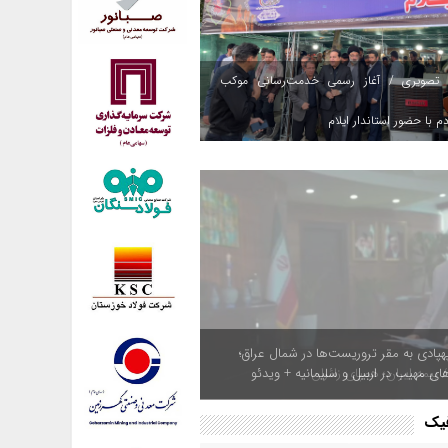
 تصویری / آغاز رسمی خدمت‌رسانی موکب
م با حضور استاندار ایلام
هپادی به مقر تروریست‌ها در شمال عراق؛
های مهیب در اربیل و سلیمانیه + ویدئو
فیک