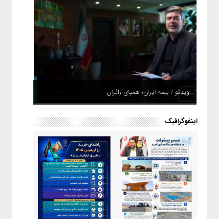
ویدئو / بیمه ایران؛ همپای زائران
اینفوگرافیک