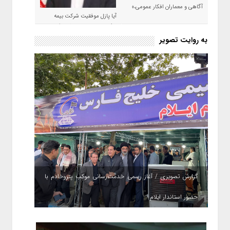
آگاهی و معماران افکار عمومی،»
آیا پازل موفقیت شرکت بیمه
حکمت صبا در سال ۱۴۰۵ کامل می
شود؟!
به روایت تصویر
گزارش تصویری / آغاز رسمی خدمت‌رسانی موکب پتروخادم با
حضور استاندار ایلام