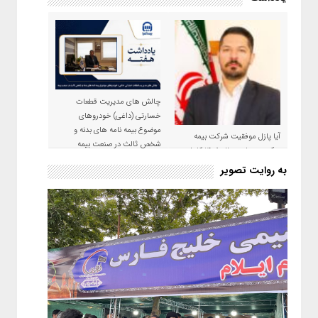
چالش های مدیریت قطعات
خسارتی (داغی) خودروهای
موضوع بیمه نامه های بدنه و
آیا پازل موفقیت شرکت بیمه
شخص ثالث در صنعت بیمه
حکمت صبا در سال ۱۴۰۵ کامل می
شود؟!
به روایت تصویر