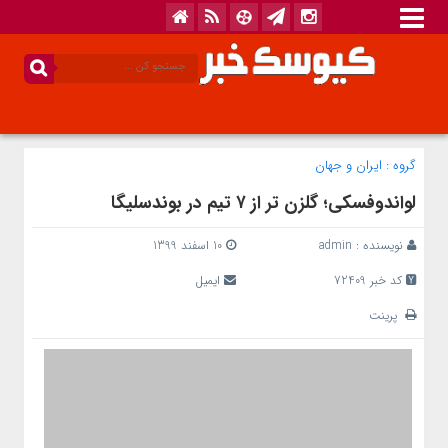
گروه :
ایران و جهان
لواندوفسکی؛ گلزن تر از ۷ تیم در بوندسلیگا
نویسنده :
admin
10 اسفند 1399
کد خبر 72409
ایمیل
پرینت