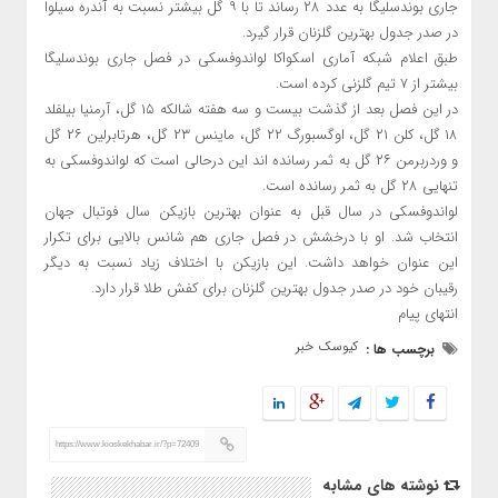
جاری بوندسلیگا به عدد ۲۸ رساند تا با ۹ گل بیشتر نسبت به آندره سیلوا
در صدر جدول بهترین گلزنان قرار گیرد.
طبق اعلام شبکه آماری اسکواکا لواندوفسکی در فصل جاری بوندسلیگا
بیشتر از ۷ تیم گلزنی کرده است.
در این فصل بعد از گذشت بیست و سه هفته شالکه ۱۵ گل، آرمنیا بیلفلد
۱۸ گل، کلن ۲۱ گل، اوگسبورگ ۲۲ گل، ماینس ۲۳ گل، هرتابرلین ۲۶ گل
و وردربرمن ۲۶ گل به ثمر رسانده اند این درحالی است که لواندوفسکی به
تنهایی ۲۸ گل به ثمر رسانده است.
لواندوفسکی در سال قبل به عنوان بهترین بازیکن سال فوتبال جهان
انتخاب شد. او با درخشش در فصل جاری هم شانس بالایی برای تکرار
این عنوان خواهد داشت. این بازیکن با اختلاف زیاد نسبت به دیگر
رقیبان خود در صدر جدول بهترین گلزنان برای کفش طلا قرار دارد.
انتهای پیام
کیوسک خبر
برچسب ها :
https://www.kioskekhabar.ir/?p=72409
نوشته های مشابه