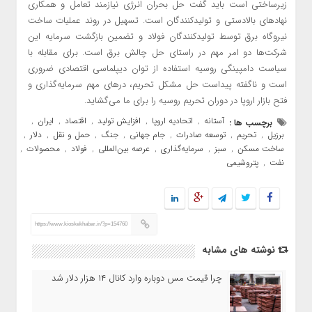
زیرساختی است باید گفت حل بحران انرژی نیازمند تعامل و همکاری
نهادهای بالادستی و تولیدکنندگان است. تسهیل در روند عملیات ساخت
نیروگاه برق توسط تولیدکنندگان فولاد و تضمین بازگشت سرمایه این
شرکت‌ها دو امر مهم در راستای حل چالش برق است. برای مقابله با
سیاست دامپینگی روسیه استفاده از توان دیپلماسی اقتصادی ضروری
است و ناگفته پیداست حل مشکل تحریم، درهای مهم سرمایه‌گذاری و
فتح بازار اروپا در دوران تحریم روسیه را برای ما می‌گشاید.
آستانه
اتحادیه اروپا
افزایش تولید
اقتصاد
ایران
برچسب ها :
,
,
,
,
,
برزیل
تحریم
توسعه صادرات
جام جهانی
جنگ
حمل و نقل
دلار
,
,
,
,
,
,
,
ساخت مسکن
سبز
سرمایه‌گذاری
عرصه بین‌المللی
فولاد
محصولات
,
,
,
,
,
,
نفت
پتروشیمی
,
https://www.kioskekhabar.ir/?p=154760
نوشته های مشابه
چرا قیمت مس دوباره وارد کانال ۱۴ هزار دلار شد