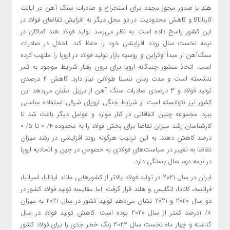
هند با صدور مجوز مجدد برای استخراج و صادرات سنگ آهن در ایالت
کارناتاکا و کاهش محدودیت در دو محل دیگر به افزایش تقاضای فولاد در
این کشور پاسخ داده است. به نظر می‌رسد تولید فولاد هند کماکان در
نیمه نخست سال روند افزایشی خود را حفظ کند. اخلال در صادرات
سنگ‌آهن از مبدأ اوکراین و روسیه بازار تولید فولاد در اروپا را ملتهب کرده
است‌. اتخاذ منشور چندگانه اروپا برای برون رفتار شرایط موجود به ثمر
ننشسته است و مدت زمان نسبتا طولانی نیاز دارد. کاهش ۴ درصدی
تولید فولاد و ۳ درصدی صادرات سنگ آهن از برزیل نشان می‌دهد این
کشور نیز نتوانسته است از شرایط جنگی اروپای شرقی استفاده مناسبی
ببرد. مجموعه چنین اتفاقاتی در کنار موارد و عوامل دیگر باعث شد تا
کارشناسان رشد میزان تقاضا برای بخش فولاد را به محدوده ۴/ ۰ تا ۵/ ۰
درصد کاهش دهند. به این ترتیب هرگونه روند افزایشی در رشد میزان
تقاضا به تغییر در سیاست‌های فولادی به خصوص در چین و اتحادیه اروپا
در نیمه دوم سال بستگی دارد.
ایران در سال ۲۰۲۱ در تولید فولاد بالاتر از کشورهایی مانند ایتالیا، اسپانیا،
فرانسه، کانادا، انگلیس و هلند قرار گرفت. اما مقایسه تولید فولاد کشور در
دو سال ۲۰۲۰ و ۲۰۲۱ نشان می‌دهد تولید کشور در سال ۲۰۲۱ به میزان
۸/ ۱درصد کمتر از سال ۲۰۲۰ بوده است .کاهش تولید فولاد در سال
گذشته و چهار ماه نخست سال ۲۰۲۲ زنگ خطر جدی را برای فولاد کشور