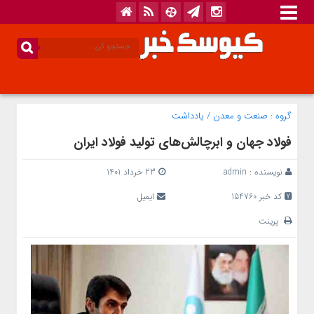
گروه :
صنعت و معدن
/
یادداشت
فولاد جهان و ابرچالش‌های تولید فولاد ایران
نویسنده :
admin
23 خرداد 1401
کد خبر 154760
ایمیل
پرینت