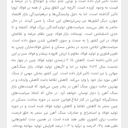
تحت تاثیر قرار داده است و نوعی عدم ثبات و اعوجاج را در عرضه و
قیمت به وجود آورده است. اگرچه این اتفاق بیش از همه بر فولاد اروپا
تاثیر گذاشته است، اما به دلیل وابستگی‌ها و درهم‌تنیدگی بازار اقتصاد
جهان، دیگر کشورها نیز پس‌لرزه‌های این جنگ را حس کردند. در حال
حاضر به نظر می‌رسد سیاست‌های تولیدکنندگان بزرگ فولاد آشفته و تا
حدی نامشخص است. نوسانات بازار فولاد چین نظام عرضه و تقاضای
فولاد در این کشور را به سمت و سوی کاهشی شدن سوق داده است.
سیاست‌های ابلاغی جدید در بخش مسکن و تمایل فولادسازان چینی به
تغییر فناوری و تولید فولاد مقاوم با ارزش افزوده بیشتر و فولاد سبز بر این
امر تاثیر داشته است. کاهش ۵/ ۲ درصدی تولید فولاد چین در چهار ماه
نخست سال ۲۰۲۲ علاوه بر اما و اگرهای تولید فولاد، بازار سنگ‌آهن
جهانی را نیز تحت تاثیر قرار داده است. این کشور بخش مهمی ‌از سنگ
آهن مورد نیاز خود را وارد می‌کند. کاهش تقاضا باعث کاهش واردات و در
بهترین حالت دپوی سنگ آهن در بنادر چین می‌شود که قیمت‌های بازار
سنگ آهن را دچار نوسان خواهد کرد. در حالی که اتخاذ سیاست‌های
سختگیرانه کرونایی در کنار ابلاغ قوانین جدید در حوزه ساخت مسکن در
چین منجر به کاهش تقاضا و کاهش تولید فولاد شده است و در حوزه
تولید فولاد و استخراج و صادرات سنگ آهن نیز منجر به خلق فرصت
مناسب برای کشوری نظیر هند شده است. در همین مدت کشورهایی
نظیر هند با۲/ ۶درصد و ترکیه با ۶/ ۱ درصد افزایش تولید مواجه بوده‌اند.