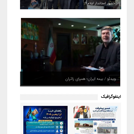
حضور استاندار ایلام
ویدئو / بیمه ایران؛ همپای زائران
اینفوگرافیک