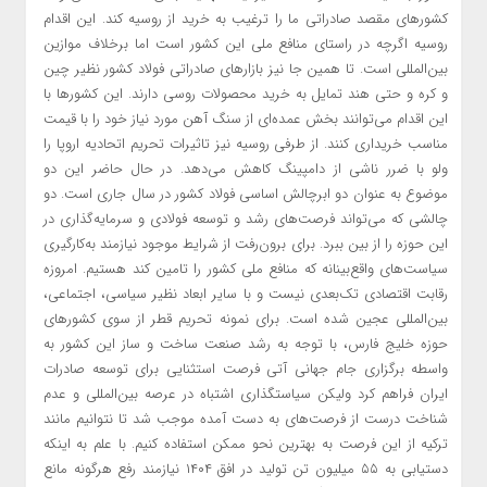
کشورهای مقصد صادراتی ما را ترغیب به خرید از روسیه کند.‌ این اقدام
روسیه اگرچه در راستای منافع ملی این کشور است اما برخلاف موازین
بین‌المللی است.‌ تا همین جا نیز بازارهای صادراتی فولاد کشور نظیر چین
و کره و حتی هند تمایل به خرید محصولات روسی دارند. این کشورها با
این اقدام می‌توانند بخش عمده‌ای از سنگ آهن مورد نیاز خود را با قیمت
مناسب خریداری کنند. از طرفی روسیه نیز تاثیرات تحریم اتحادیه اروپا را
ولو با ضرر ناشی از دامپینگ کاهش می‌دهد.‌ در حال حاضر این دو
موضوع به عنوان دو ابرچالش اساسی فولاد کشور در سال جاری است.‌ دو
چالشی که می‌تواند فرصت‌های رشد و توسعه فولادی و سرمایه‌گذاری در
این حوزه را از بین ببرد.‌ برای برون‌رفت از شرایط موجود نیازمند به‌کارگیری
سیاست‌های واقع‌بینانه که منافع ملی کشور را تامین کند هستیم. امروزه
رقابت اقتصادی تک‌بعدی نیست و با سایر ابعاد نظیر سیاسی، اجتماعی،
بین‌المللی عجین شده است. برای نمونه تحریم قطر از سوی کشورهای
حوزه خلیج فارس، با توجه به رشد صنعت ساخت و ساز این کشور به
واسطه برگزاری جام جهانی آتی فرصت استثنایی برای توسعه صادرات
ایران فراهم کرد ولیکن سیاستگذاری اشتباه در عرصه بین‌المللی و عدم
شناخت درست از فرصت‌های به دست آمده موجب شد تا نتوانیم مانند
ترکیه از این فرصت به بهترین نحو ممکن استفاده کنیم. با علم به اینکه
دستیابی به ۵۵ میلیون تن تولید در افق ۱۴۰۴ نیازمند رفع هرگونه مانع