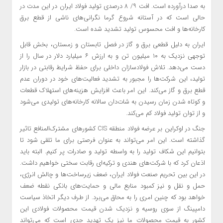
به صدا درآورده است. افت ۹/ ۸ درصدی تولید فولاد ایران در این مدت در
حالی است که در آستانه شروع گرما نگرانی‌های ناشی از قطع برق
کارخانه‌ها و افت محسوس تولید تشدید شده است.
ایران به دلیل قطعی برق و گاز در فصل تابستان و زمستان، بخش قابل
توجهی نزدیک به ۱۰ میلیون تن و به ارزش ۶ میلیارد دلار در سال را از
دست می‌دهد.‌ تلاش فولادسازان داخلی برای حفظ شرایط رقابتی در بازار
تولید، این شرکت‌ها را مجبور به تشدید فعالیت‌های خود در دوران عدم
قطع برق و گاز می‌کند. این امر باعث افزایش هزینه‌های استهلاک قطعات
و کوتاه شدن زمان رسیدن به شات‌دان سالانه کارخانه‌های تولیدی می‌شود
و از توان تولید فولاد کم می‌کند.
جنگ در اوکراین بر عرضه فولاد منطقه CIS کشورهای مشترک‌المنافع تاثیر
گذاشته است. این امر می‌تواند به عنوان فرصتی برای ما تلقی شود تا
بتوانیم این شکاف تولید را به واسطه تولید و صادرات پر کنیم. البته باید
اذعان کرد که با شرکت‌های هندی و ترکیه‌ای رقابت سختی خواهیم داشت.
در این بین تحریم صنعت فولاد ایران، ضعف زیرساخت‌ها و چالش انرژی،
حمل و نقل و نیز کمبود منابع مالی و حمایت‌های بانکی نقطه ضعف
خواهد بود که چنین امری را به محاق می‌برد. از طرف دیگر اتخاذ سیاست
دامپینگ از سوی روسیه و نزدیک شدن قیمت محصولات فولادی این
کشور به قیمت محصولات ما نیز یک تهدید جدی است که می‌تواند