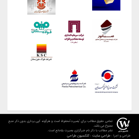
تمامی حقوق مطالب برای "بصیرت"محفوظ است و هرگونه کپی برداری بدون ذکر منبع
ممنوع می باشد.
نشر مطالب با ذکر نام خبرگزاری بصیرت بلامانع است.
طراحی سایت : کلکسیون طراحی
طراحی و اجرا :