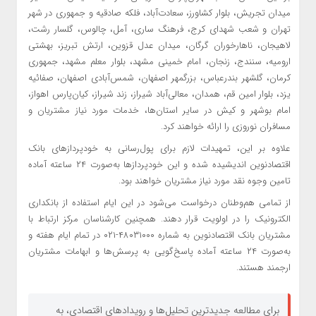
میدان تجریش، بلوار کشاورز، سعادت‌آباد، فلکه صادقیه و جمهوری در شهر
تهران و شعب شهدای کرج، فرهنگ ساری، آمل، چالوس، گلسار رشت،
لاهیجان، ناهارخوران گرگان، میدان عدل قزوین، ارتش تبریز، بهشتی
ارومیه، سنندج، زنجان، امام خمینی مشهد، بلوار معلم مشهد، جمهوری
کرمان، گلشهر بندرعباس، بزرگمهر اصفهان، شمس‌آبادی اصفهان، صفائیه
یزد، بلوار امین قم، همدان، معالی‌آباد شیراز، زند شیراز، کیان‌پارس اهواز،
امام بوشهر و کیش در سایر استان‌ها، خدمات مورد نیاز مشتریان و
مسافران نوروزی را ارائه خواهند کرد.
علاوه بر این، تمهیدات لازم برای پول‌رسانی به خودپردازهای بانک
اقتصادنوین اندیشیده شده و این خودپردازها به‌صورت ۲۴ ساعته آماده
تامین وجوه نقد مورد نیاز مشتریان خواهند بود.
از تمامی هم‌وطنان درخواست می‌شود در این ایام استفاده از بانکداری
الکترونیک را در اولویت قرار دهند. همچنین کارشناسان مرکز ارتباط با
مشتریان بانک اقتصادنوین به شماره ۴۸۰۳۱۰۰۰-۰۲۱ در تمام ایام هفته و
به‌صورت ۲۴ ساعته آماده پاسخ‌گویی به پرسش‌ها و ابهامات مشتریان
ارجمند هستند.
برای مطالعه جدیدترین تحلیل‌ها و رویدادهای اقتصادی، به