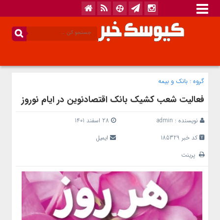
گروه :
بانک‌ و بیمه
فعالیت شعب کشیک بانک اقتصادنوین در ایام نوروز
نویسنده :
admin
28 اسفند 1401
کد خبر 185329
ایمیل
پرینت