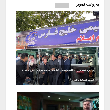
شود؟!
به روایت تصویر
گزارش تصویری / آغاز رسمی خدمت‌رسانی موکب پتروخادم با
حضور استاندار ایلام