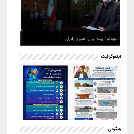
ویدئو / بیمه ایران؛ همپای زائران
اینفوگرافیک
اینفوگرافیک / راهنمای خرید ارز
وبگردی
اربعین از طریق اپلیکیشن بله