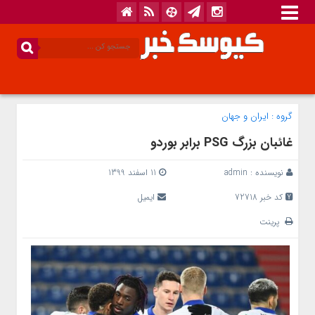
گروه :
ایران و جهان
غائبان بزرگ PSG برابر بوردو
نویسنده :
admin
11 اسفند 1399
کد خبر 72718
ایمیل
پرینت