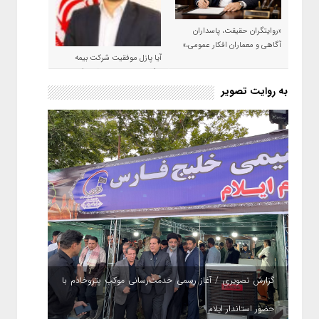
«روایتگران حقیقت، پاسداران
آگاهی و معماران افکار عمومی،»
آیا پازل موفقیت شرکت بیمه
حکمت صبا در سال ۱۴۰۵ کامل می
شود؟!
به روایت تصویر
گزارش تصویری / آغاز رسمی خدمت‌رسانی موکب پتروخادم با
حضور استاندار ایلام