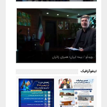
ویدئو / بیمه ایران؛ همپای زائران
اینفوگرافیک