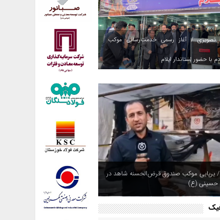
 تصویری / آغاز رسمی خدمت‌رسانی موکب
م با حضور استاندار ایلام
/ برپایی موکب صندوق قرض‌الحسنه شاهد در
 حسینی (ع)
فیک