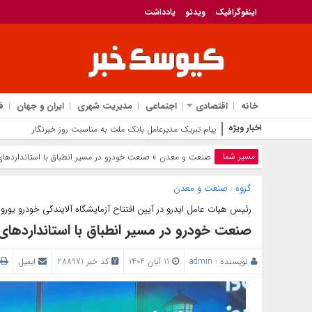
اینفوگرافیک
ویدئو
یادداشت
خانه
اقتصادی
اجتماعی
مدیریت شهری
ایران و جهان
ف
اخبار ویژه
پیام تبریک مدیرعامل بانک ملت به مناسبت روز خبرنگار
مسیر شما
صنعت و معدن
» صنعت خودرو در مسیر انطباق با استانداردهای یورو۶ قرا
گروه :
صنعت و معدن
رئیس هیات عامل ایدرو در آیین افتتاح آزمایشگاه آلایندگی خودرو یورو۶ و سامانه 4WD :
صنعت خودرو در مسیر انطباق با استانداردهای یورو۶ قرا
نویسنده :
admin
11 آبان 1404
کد خبر 288971
ایمیل