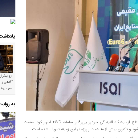
یادداشت
«روایتگرا
آگاهی و م
عمومی،»
به روای
به گزارش کیوسک‌خبر به نقل از ایدرونیوز، فرشاد مقیمی در آیین افتتاح آزمایشگاه آلایندگی خودرو یورو۶ و سامانه ۴WD اظهار کرد: صنعت