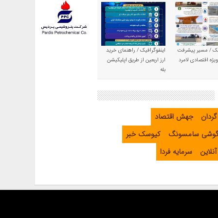
یک / مسیر پیشرفت
اینفوگرافیک / راهنمای خرید
یژه اقتصادی لامرد
ارز اربعین از طریق اپلیکیشن
بله
گردان
جهش اقتصاد
گوشی سامسونگ
کیوسک خبر
نلاین
سرمایه فردا