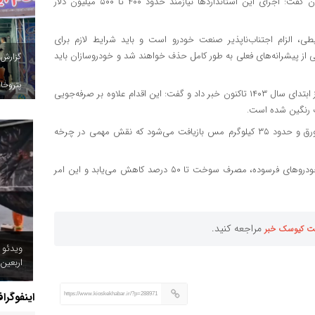
معاون وزیر صمت با اشاره به سرمایه‌گذاری‌های گسترده خودروسازان گفت: اجرای این استانداردها نیازمند حدود ۴۰۰ تا ۵۰۰ میلیون دلار
طی، الزام اجتناب‌ناپذیر صنعت خودرو است و باید شرایط لازم برای
 از پیشرانه‌های فعلی به ‌طور کامل حذف خواهند شد و خودروسازان باید
گزارش
پتروخاد
رئیس هیئت عامل ایدرو در ادامه از اسقاط ۴۷۷ هزار دستگاه خودرو از ابتدای سال ۱۴۰۳ تاکنون خبر داد و گفت: این اقدام علاوه بر صرفه‌جویی
مقیمی افزود: به طور میانگین از هر خودروی اسقاطی ۵۰۰ کیلوگرم ورق و حدود ۳۵ کیلوگرم مس بازیافت می‌شود که نقش مهمی در چرخه
معاون وزیر صمت ادامه داد: با جایگزینی خودروهای جدید به جای خودروهای فرسوده، مصرف سوخت تا ۵۰ درصد کاهش می‌یابد و این امر
مراجعه کنید.
ت کیوسک خبر
ویدئو 
اربعین
اینفوگرا
https://www.kioskekhabar.ir/?p=288971