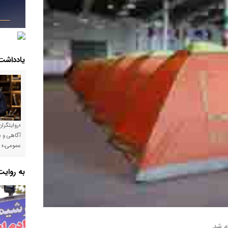
یادداشت
«روایتگرا
آگاهی و م
عمومی،»
به روای
م شد.