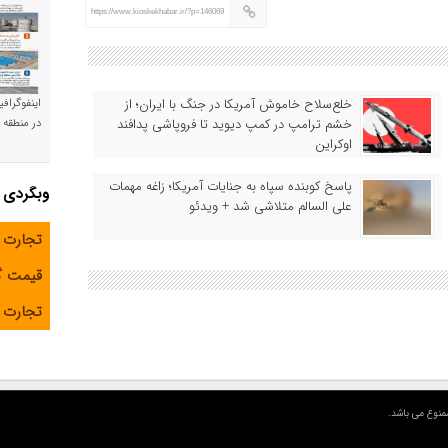
https://www.kioskekhabar.ir/?p=146069
خلع‌سلاح خاموش آمریکا در جنگ با ایران؛ از
اینفوگراف
خشم ترامپ در کمپ دیوید تا فروپاشی پدافند
در منطقه و
اوکراین
پاسخ کوبنده سپاه به جنایات آمریکا؛ زاغه مهمات
وبگردی
علی السالم متلاشی شد + ویدئو
تجارت 
قیمت 
تجارت آ
منوع می باشد.