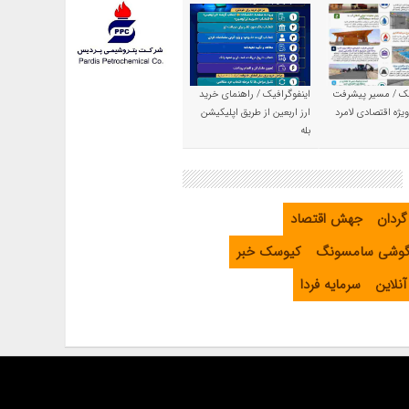
یک / مسیر پیشرفت
اینفوگرافیک / راهنمای خرید
یژه اقتصادی لامرد
ارز اربعین از طریق اپلیکیشن
بله
گردان
جهش اقتصاد
گوشی سامسونگ
کیوسک خبر
نلاین
سرمایه فردا