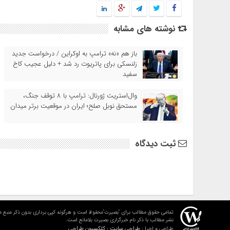
نوشته های مشابه
باز هم «نه» ترامپ به اوکراین / درخواست جدید
زلنسکی برای پاتریوت رد شد + دلیل عجیب کاخ
سفید
وال‌استریت ژورنال: ترامپ با ۸ توقف جنگ،
مستحق نوبل صلح؛ ایران در موقعیت برتر میدان
ثبت دیدگاه
تمامی حقوق مطالب برای "بصیرت"محفوظ است و هرگونه کپی برداری بدون ذکر منبع م
نشر مطالب با ذکر نام خبرگزاری بصیرت بلامانع است.
طراحی سایت : کلکسیون طراحی
طراحی و اجرا :