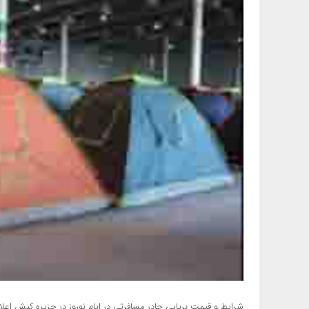
شرایط و قیمت برپایی چادر مسافرتی در ایام نوروز در جزیره کیش اعلا