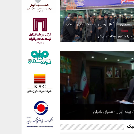
 تصویری / آغاز رسمی خدمت‌رسانی موکب
م با حضور استاندار ایلام
 بیمه ایران؛ همپای زائران
فیک