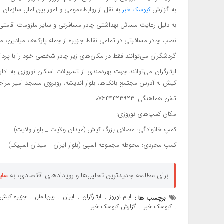
به گزارش
به نقل از روابط‌عمومی و امور بین‌الملل سازمان
کیوسک خبر
به دلیل رعایت مسائل بهداشتی چادر مسافرتی و سایر ملزومات اقا
نصب چادر مسافرتی در تمامی نقاط جزیره از جمله پارک‌ها، میادین، مع
گردشگران می‌توانند فقط در مکان‌های زیر چادر شخصی خود را با پرداخت هزینه هر شب ۵۰
کیش له آدرس مجتمع بانک‌ها، بلوار اندیشه، روبروی مسجد امیر مراجع
تلفن هماهنگی: ۰۷۶۴۴۴۲۳۹۲۳
مکان کمپ‌های نوروزی:
کمپ خانوادگی: مصلای بزرگ کیش (میدان ولایت _ بلوار ولایت)
کمپ مجردی: محوطه مجموعه المپی (بلوار ایران _ میدان المپیک)
برای مطالعه جدیدترین تحلیل‌ها و رویدادهای اقتصادی، به
سای
ایام نوروز
ایثارگران
ایران
بین‌الملل
جزیره کیش
برچسب ها :
,
,
,
,
کیوسک خبر
گزارش کیوسک خبر
,
,