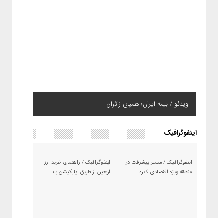
حمله پهپادی به مقر تروریست‌ها در شمال عراق؛ انفجارهای
ویدئو / بیمه ایران؛ همپای زائران
مهیب در اربیل و سلیمانیه + ویدئو
اینفوگرافیک
اینفوگرافیک / مسیر پیشرفت در
اینفوگرافیک / راهنمای خرید ارز
منطقه ویژه اقتصادی لامرد
اربعین از طریق اپلیکیشن بله