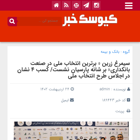
گروه :
بانک‌ و بیمه
سیمرغ زرین « برترین انتخاب ملی در صنعت
بانکداری» بر شانه پارسیان نشست/ کسب ۴ نشان
در اجلاس طرح انتخاب ملی
نویسنده :
admin
24 اردیبهشت 1402
کد خبر 189443
ایمیل
پرینت