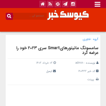
گروه :
فناوری
سامسونگ مانیتورهایSmart سری ۲۰۲۳ خود را
عرضه کرد
نویسنده :
admin
02 خرداد 1402
کد خبر 190442
ایمیل
پرینت