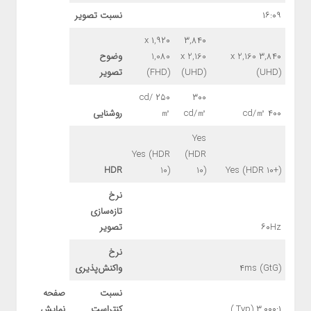
۱۶:۰۹
نسبت تصویر
۱,۹۲۰ x
۳,۸۴۰
۳,۸۴۰ x 2,160
x 2,160
1,080
وضوح
(UHD)
(UHD)
(FHD)
تصویر
۲۵۰ cd/
۳۰۰
۴۰۰ cd/㎡
cd/㎡
㎡
روشنایی
Yes
Yes (HDR
(HDR
HDR
10)
10)
Yes (HDR 10+)
نرخ
تازه‌سازی
۶۰Hz
تصویر
نرخ
۴ms (GtG)
واکنش‌پذیری
نسبت
صفحه
۳,۰۰۰:۱ (Typ.)
کنتراست
نمایش