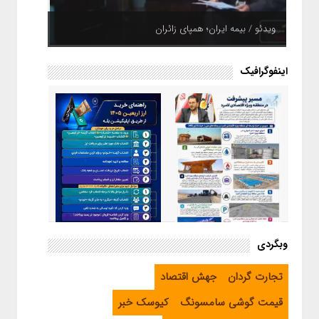
ویدئو / بیمه ایران؛ همپای زائران
اینفوگرافیک
اینفوگرافیک / راهنمای خرید ارز
وبگردی
اربعین از طریق اپلیکیشن بله
اینفوگرافیک / مسیر پیشرفت در
تجارت گردان
جهش اقتصاد
منطقه ویژه اقتصادی لامرد
قیمت گوشی سامسونگ
کیوسک خبر