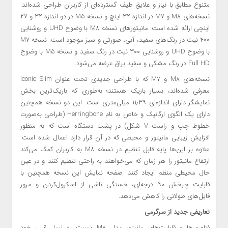
متنوع مطابق با نیاز و علایق طیف گسترده‌ای از کاربران طراحی شده‌‌اند.
نسخه‌های M8 و M7 در اندازه ۳۲ اینچ و نسخه M5 در دو اندازه ۳۲ و ۲۷
اینچی ارائه شده است. مانیتورهای نسخه M8 با وضوح UHD و روشنایی
۴۰۰ نیت در رنگ‌های سفید، آبی، صورتی و سبز موجود است. نسخه M7
با وضوح UHD و روشنایی ۳۰۰ نیت در رنگ سفید و نسخه M5 با وضوح
Full HD در رنگ مشکی و سفید براق عرضه می‌شود.
نسخه‌های M8 و M7 که با طراحی جدیدی تحت عنوان Iconic Slim
معرفی شده‌اند، بسیار باریک هستند؛ به‌طوری که باریک‌ترین بخش
نمایشگر دارای اندازه‌ای ۱۱٫۳۹ میلی‌متری است. این دو نسخه همچنین
دارای یک الگوی ارگانیک و خاص به نام Herringbone (طراحی به‌صورت
خطوط چپ و راست V شکل) در پشت دستگاه است که به منظور
افزایش زیبایی مانیتور و محیطی که در آن قرار دارد اعمال شده است.
علاوه بر این‌ها پایه قابل تنظیم در نسخه M8 به کاربران کمک می‌کند
ارتفاع مانیتور را هر زمان که می‌خواهند به ‌راحتی تنظیم کنند و در عین
حال محیطی منظم ایجاد کنند. صفحه نمایش این نسخه همچنین با
قابلیت چرخش ۹۰ درجه‌ای، خستگی ناشی از اسکرول‌کردن و مرور
فایل‌های طولانی را کاهش می‌دهد.
تعاریفی جدید از سرگرمی
فناوری‌ها و قابلیت‌های مانیتور مدل M8 نسبت به نسل قبلی خود