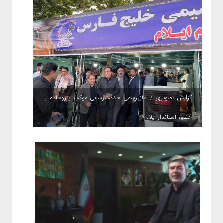
گزارش تصویری / آغاز رسمی خدمت‌رسانی موکب پتروخادم با
حضور استاندار ایلام