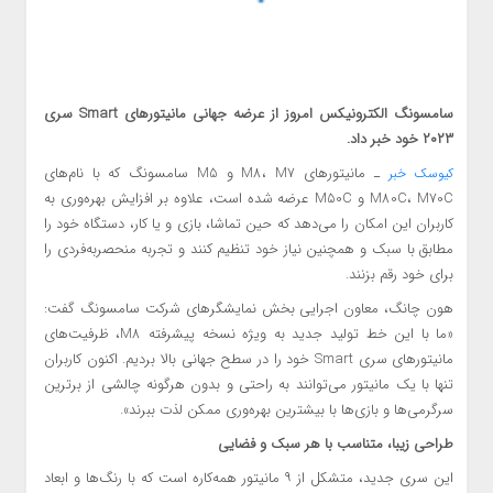
سامسونگ الکترونیکس امروز از عرضه جهانی مانیتورهای Smart سری
۲۰۲۳ خود خبر داد.
ـ مانیتورهای M8، M7 و M5 سامسونگ که با نام‌های
کیوسک خبر
M80C، M70C و M50C عرضه شده است، علاوه بر افزایش بهره‌وری به
کاربران این امکان را می‌دهد که حین تماشا، بازی و یا کار، دستگاه خود را
مطابق با سبک و همچنین نیاز خود تنظیم کنند و تجربه منحصربه‌فردی را
برای خود رقم بزنند.
هون چانگ، معاون اجرایی بخش نمایشگر‌های شرکت سامسونگ گفت:
«ما با این خط تولید جدید به ویژه نسخه پیشرفته M8، ظرفیت‌های
مانیتورهای سری Smart خود را در سطح جهانی بالا بردیم. اکنون کاربران
تنها با یک مانیتور می‌توانند به راحتی و بدون هرگونه چالشی از برترین
سرگرمی‌ها‌ و بازی‌ها با بیشترین بهره‌وری ممکن لذت ببرند».
طراحی زیبا، متناسب با هر سبک و فضایی
این سری جدید، متشکل از ۹ مانیتور همه‌کاره است که با رنگ‌ها و ابعاد