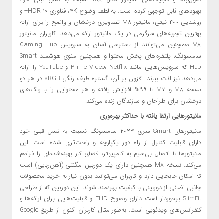
بهبودهای قابل توجهی کرده است. به لطف وضوح ۴K، فناوری HDR 10+ و
روشنایی ۴۰۰ نیتی، مانیتور M8 تصاویری درخشان و واضح را برای ارائه
بهترین تجربه‌های سرگرمی در یک مانیتور ارائه می‌دهد. کاربران مانیتور
M8 همچنین می‌توانند از دسترسی آسان به سرویس Gaming Hub
سامسونگ، پلتفرم‌های پخش محتوا و همچنین منوی هوشمند Smart
Hub که سرویس‌هایی مانند Prime Video، Netflix و YouTube را ارائه
می‌دهد نیز لذت ببرند. افزون بر آن، گستره طیف رنگی sRGB در هر دو
نسخه M8 و M7 تا ۹۹% افزایش یافته و هر محتوایی را با رنگ‌های
درخشان برای طراحان و سازندگان زنده می‌کند.
مانیتورهایی ارتقا
یافته با حداکثر بهره‌وری
مانیتورهای Smart سری ۲۰۲۳ سامسونگ نسبت به نسل قبلی خود
دارای قابلیت کنترل از راه دور یکپارچه و راحت‌تری شده است. این
مانیتورها با اتصال بی‌سیم به کامپیوتر، فضای کار بهینه‌شده‌ای را فراهم
می‌کند. نسخه M8 همچنین دارای یک دوربین مگنتی (آهن‌ربایی) است
که امکان جابجایی دارد و کاربران می‌توانند بدون نیاز به خرید محصولات
جانبی اضافی از دوربینی با کیفیت بهره‌مند شوند. این دوربین که از طراحی
SlimFit برخوردار است دارای وضوح FHD و قابلیت‌هایی برای ارائه‌ها و
کنفرانس‌های ویدئویی‌ است. به‌طور مثال کاربران اکنون از طریق Google