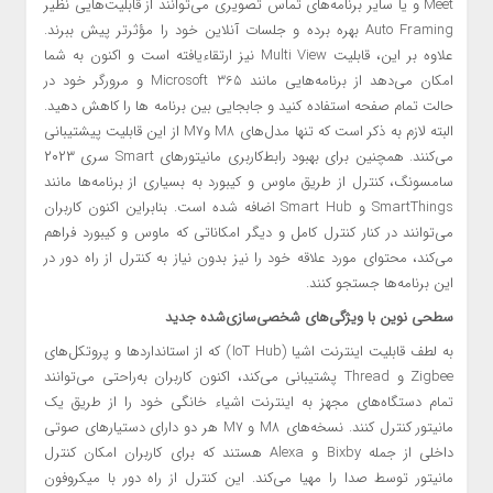
Meet و یا سایر برنامه‌های تماس تصویری می‌توانند از قابلیت‌هایی نظیر
Auto Framing بهره برده و جلسات آنلاین خود را مؤثرتر پیش ببرند.
علاوه بر این، قابلیت Multi View نیز ارتقاءیافته است و اکنون به شما
امکان می‌دهد از برنامه‌هایی مانند Microsoft 365 و مرورگر خود در
حالت تمام صفحه استفاده کنید و جابجایی بین برنامه ها را کاهش دهید.
البته لازم به ذکر است که تنها مدل‌های M8 وM7 از این قابلیت پیشتیبانی
می‌‌کنند. همچنین برای بهبود رابط‌کاربری مانیتورهای Smart سری ۲۰۲۳
سامسونگ، کنترل از طریق ماوس و کیبورد به بسیاری از برنامه‌ها مانند
SmartThings و Smart Hub اضافه شده است. بنابراین اکنون کاربران
می‌توانند در کنار کنترل کامل و دیگر امکاناتی که ماوس و کیبورد فراهم
می‌کند، محتوای مورد ‌علاقه خود را نیز بدون نیاز به کنترل از راه دور در
این برنامه‌‌ها جستجو کنند.
سطحی نوین با ویژگی‌های شخصی‌سازی‌شده جدید
به لطف قابلیت اینترنت اشیا (IoT Hub) که از استاندارد‌ها و پروتکل‌های
Zigbee و Thread پشتیبانی می‌کند، اکنون کاربران به‌راحتی می‌توانند
تمام دستگاه‌های مجهز به اینترنت اشیاء خانگی خود را از طریق یک
مانیتور کنترل کنند. نسخه‌های M8 و M7 هر دو دارای دستیارهای صوتی
داخلی از جمله Bixby و Alexa هستند که برای کاربران امکان کنترل
مانیتور توسط صدا را مهیا می‌کند. این کنترل از راه دور با میکروفون