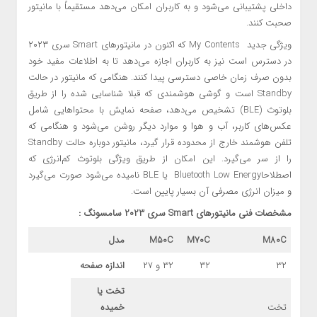
داخلی پشتیبانی می‌شود و به کاربران امکان می‌دهد مستقیماً با مانیتور
صحبت کنند.
ویژگی جدید My Contents که اکنون در مانیتورهای Smart سری ۲۰۲۳
در دسترس است نیز به کاربران اجازه می‌دهد تا به اطلاعات مفید خود
بدون صرف زمان خاصی دسترسی پیدا کنند. هنگامی که مانیتور در حالت
Standby است و گوشی هوشمندی که قبلا شناسایی شده را از طریق
بلوتوث (BLE) تشخیص می‌دهد، صفحه نمایش با محتواهایی شامل
عکس‌های کاربر، آب و هوا و موارد دیگر روشن می‌شود و هنگامی که
تلفن هوشمند خارج از محدوده قرار گیرد، مانیتور دوباره حالت Standby
را از سر می‌گیرد. این امکان از طریق ویژگی بلوتوث کم‌انرژی که
اصطلاحاBluetooth Low Energy یا BLE نامیده می‌شود صورت می‌گیرد
و میزان انرژی مصرفی آن بسیار پایین است.
مشخصات فنی مانیتورهای
Smart
سری ۲۰۲۳ سامسونگ :
M80C
M70C
M50C
مدل
۳۲
۳۲
۳۲ و ۲۷
اندازه صفحه
تخت یا
تخت
خمیده