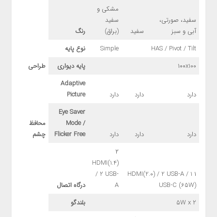
مشکی و
سفید، صورتی،
سفید
آبی و سبز
سفید
(براق)
رنگ
HAS / Pivot / Tilt
Simple
نوع پایه
۱۰۰x100
پایه دیواری
طراحی
Adaptive
دارد
دارد
دارد
Picture
Eye Saver
Mode /
محافظ
دارد
دارد
دارد
Flicker Free
چشم
۲
HDMI(1.4)
/ 2 USB-
۱ HDMI(2.0) / 2 USB-A / 1
USB-C (65W)
A
درگاه اتصال
۵W x 2
بلندگو