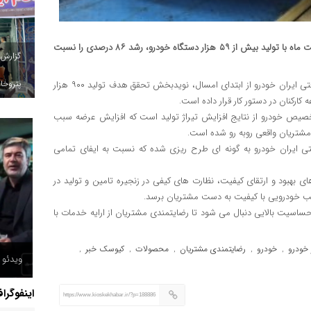
گروه صنعتی ایران خودرو موفق شد از ابتدای امسال تا روز ۱۸ اردیبهشت ماه با تولید بیش از ۵۹ هزار دستگاه خودرو، رشد ۸۶ درصدی را نسبت
گزارش
پتروخاد
به نقل از ایکوپرس- افزایش تولید در گروه صنعتی ایران خودرو از ابتدای امسال، نویدبخش تحقق هدف تولید ۹۰۰ هزار
رکنان در دستور کار قرار داده است.
خصیص خودرو از نتایج افزایش تیراژ تولید است که افزایش عرضه سبب
 مشتریان واقعی روبه رو شده است.
ی ایران خودرو به گونه ای طرح ریزی شده که نسبت به ایفای تمامی
ی بهبود و ارتقای کیفیت، نظارت های کیفی در زنجیره تامین و تولید در
یب خودرویی با کیفیت به دست مشتریان برسد.
ساسیت بالایی دنبال می شود تا رضایتمندی مشتریان از ارایه خدمات با
ر خودرو
خودرو
رضایتمندی مشتریان
محصولات
کیوسک خبر
,
,
,
,
,
ویدئو /
اینفوگرا
https://www.kioskekhabar.ir/?p=188886