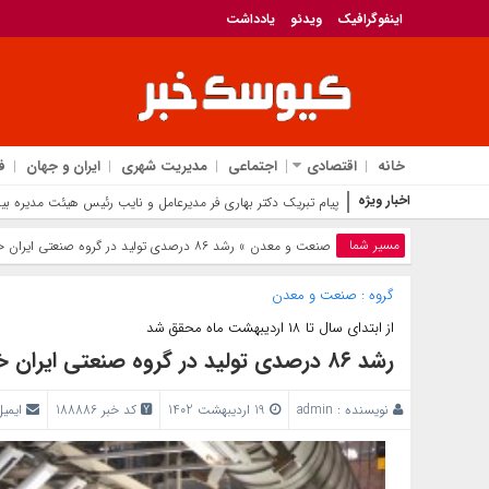
اینفوگرافیک
ویدئو
یادداشت
خانه
اقتصادی
اجتماعی
مدیریت شهری
ایران و جهان
ف
اخبار ویژه
پیام تبریک دکتر بهاری فر مدیرعامل و نایب رئیس هیئت مدیره بی
مسیر شما
صنعت و معدن
» رشد ۸۶ درصدی تولید در گروه صنعتی ایران خودرو
گروه :
صنعت و معدن
از ابتدای سال تا ۱۸ اردیبهشت ماه محقق شد
رشد ۸۶ درصدی تولید در گروه صنعتی ایران خودرو
نویسنده :
admin
19 اردیبهشت 1402
کد خبر 188886
ایمی