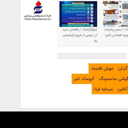
یک / مسیر پیشرفت
اینفوگرافیک / راهنمای خرید
یژه اقتصادی لامرد
ارز اربعین از طریق اپلیکیشن
بله
گردان
جهش اقتصاد
گوشی سامسونگ
کیوسک خبر
نلاین
سرمایه فردا