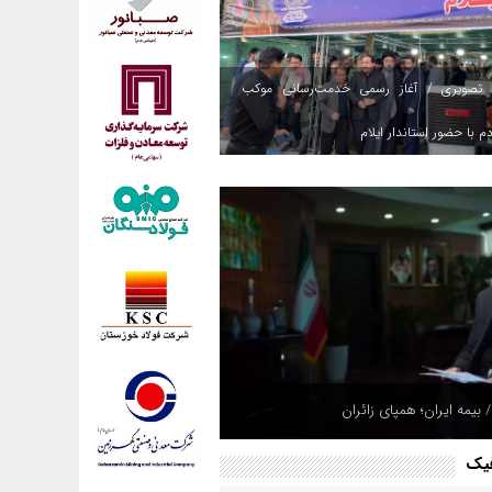
 تصویری / آغاز رسمی خدمت‌رسانی موکب
م با حضور استاندار ایلام
 بیمه ایران؛ همپای زائران
فیک