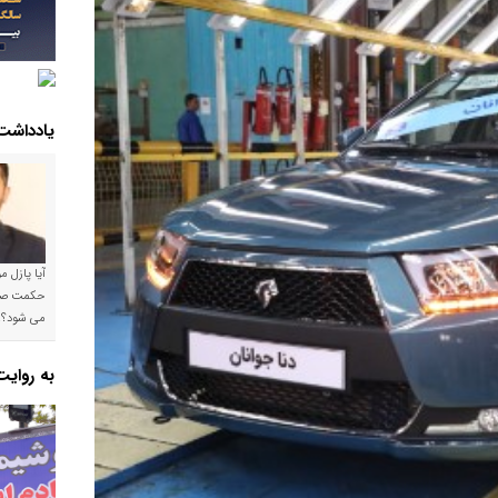
یادداشت
آیا پازل 
می شود؟!
به روای