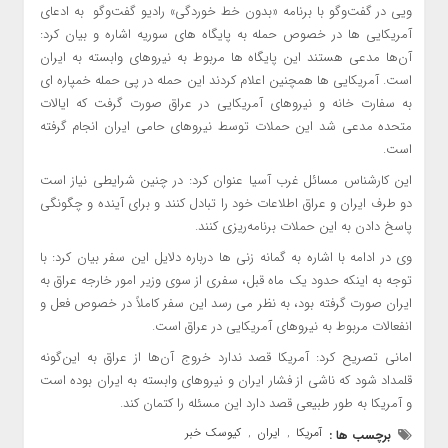
ویی در گفت‌وگو با برنامه «بدون خط خوردگی» رادیو گفت‌وگو به ادعای
آمریکایی ها در خصوص حمله به پایگاه های سوریه اشاره و بیان کرد:
آن‌ها مدعی هستند این پایگاه ها مربوط به نیروهای وابسته به ایران
است. آمریکایی ها همچنین اعلام کردند این حمله در پی حمله خمپاره ای
به سفارت خانه و نیروهای آمریکایی در عراق صورت گرفت که ایالات
متحده مدعی شد این حملات توسط نیروهای حامی ایران انجام گرفته
است.
این کارشناس مسائل غرب آسیا عنوان کرد: در چنین شرایطی نیاز است
دو طرف ایران و عراق اطلاعات خود را تبادل کنند و برای آینده و چگونگی
پاسخ دادن به این حملات برنامه‌ریزی کنند.
وی در ادامه با اشاره به گمانه زنی ها درباره دلایل این سفر بیان کرد: با
توجه به اینکه حدود یک ماه قبل، سفری از سوی وزیر امور خارجه عراق به
ایران صورت گرفته بود، به نظر می رسد این سفر کاملاً در خصوص فعل و
انفعالات مربوط به نیروهای آمریکایی در عراق است.
امانی تصریح کرد: آمریکا قصد ندارد خروج آن‌ها از عراق به این‌گونه
قلمداد شود که ناشی از فشار ایران و نیروهای وابسته به ایران بوده است
و آمریکا به طور طبیعی قصد دارد این مسئله را کتمان کند.
آمریکا
ایران
کیوسک خبر
برچسب ها :
,
,