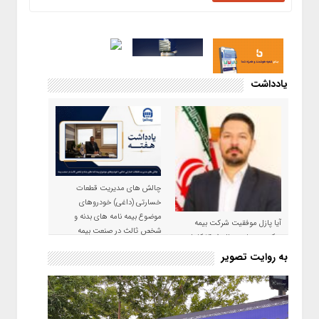
یادداشت
چالش های مدیریت قطعات
خسارتی (داغی) خودروهای
موضوع بیمه نامه های بدنه و
آیا پازل موفقیت شرکت بیمه
شخص ثالث در صنعت بیمه
حکمت صبا در سال ۱۴۰۵ کامل می
شود؟!
به روایت تصویر