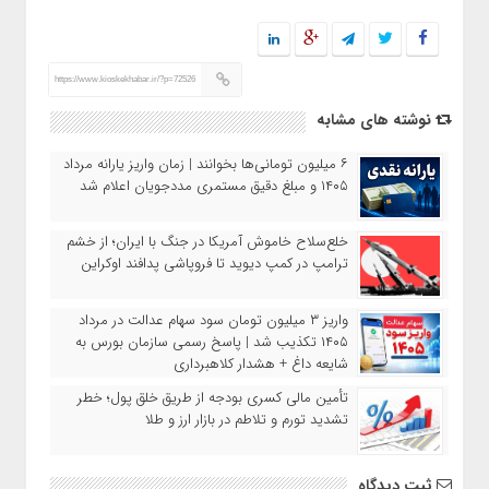
https://www.kioskekhabar.ir/?p=72526
نوشته های مشابه
۶ میلیون تومانی‌ها بخوانند | زمان واریز یارانه مرداد
۱۴۰۵ و مبلغ دقیق مستمری مددجویان اعلام شد
خلع‌سلاح خاموش آمریکا در جنگ با ایران؛ از خشم
ترامپ در کمپ دیوید تا فروپاشی پدافند اوکراین
واریز ۳ میلیون تومان سود سهام عدالت در مرداد
۱۴۰۵ تکذیب شد | پاسخ رسمی سازمان بورس به
شایعه داغ + هشدار کلاهبرداری
تأمین مالی کسری بودجه از طریق خلق پول؛ خطر
تشدید تورم و تلاطم در بازار ارز و طلا
ثبت دیدگاه