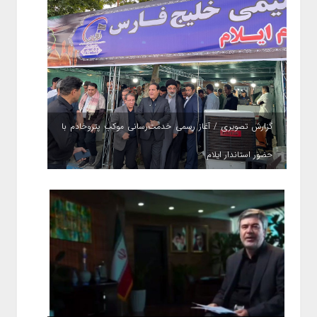
گزارش تصویری / آغاز رسمی خدمت‌رسانی موکب پتروخادم با
حضور استاندار ایلام