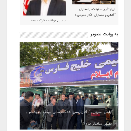
«روایتگران حقیقت، پاسداران
آگاهی و معماران افکار عمومی،»
آیا پازل موفقیت شرکت بیمه
حکمت صبا در سال ۱۴۰۵ کامل می
شود؟!
به روایت تصویر
گزارش تصویری / آغاز رسمی خدمت‌رسانی موکب پتروخادم با
حضور استاندار ایلام