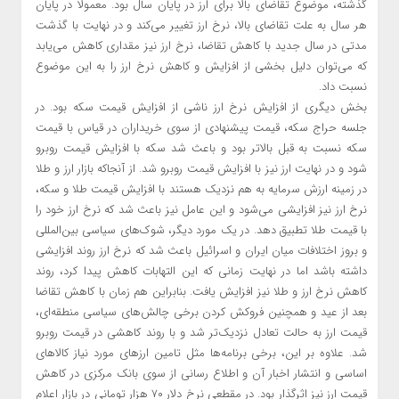
گذشته، موضوع تقاضای بالا برای ارز در پایان سال بود. معمولا در پایان
هر سال به علت تقاضای بالا، نرخ ارز تغییر می‌کند و در نهایت با گذشت
مدتی در سال جدید با کاهش تقاضا، نرخ ارز نیز مقداری کاهش می‌یابد
که می‌توان دلیل بخشی از افزایش و کاهش نرخ ارز را به این موضوع
نسبت داد.
بخش دیگری از افزایش نرخ ارز ناشی از افزایش قیمت سکه بود. در
جلسه حراج سکه، قیمت پیشنهادی از سوی خریداران در قیاس با قیمت
سکه نسبت به قبل بالاتر بود و باعث شد سکه با افزایش قیمت روبرو
شود و در نهایت ارز نیز با افزایش قیمت روبرو شد. ‌از آنجاکه بازار ارز و طلا
در زمینه ارزش سرمایه به هم نزدیک هستند با افزایش قیمت طلا و سکه،
نرخ ارز نیز افزایشی می‌شود و این عامل نیز باعث شد که نرخ ارز خود را
با قیمت طلا تطبیق دهد. در یک مورد دیگر، شوک‌های سیاسی بین‌المللی
و بروز اختلافات میان ایران و اسرائیل باعث شد که نرخ ارز روند افزایشی
داشته باشد اما در نهایت زمانی که این التهابات کاهش پیدا کرد، روند
کاهش نرخ ارز و طلا نیز افزایش یافت. بنابراین هم زمان با کاهش تقاضا
بعد از عید و همچنین فروکش کردن برخی چالش‌های سیاسی منطقه‌ای،
قیمت ارز به حالت تعادل نزدیک‌تر شد و با روند کاهشی در قیمت روبرو
شد. علاوه بر این، برخی برنامه‌ها مثل تامین ارزهای مورد نیاز کالاهای
اساسی و انتشار اخبار آن و اطلاع رسانی از سوی بانک مرکزی در کاهش
قیمت ارز نیز اثرگذار بود. در مقطعی نرخ دلار ۷۰ هزار تومانی در بازار اعلام