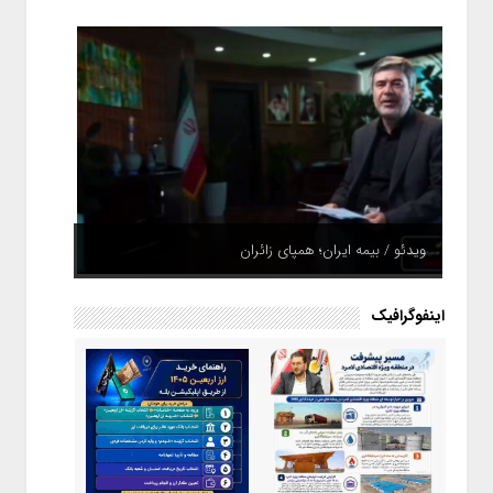
ویدئو / بیمه ایران؛ همپای زائران
اینفوگرافیک