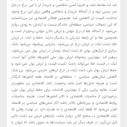
شد اما معامله نشد و تقریبا کسی متقاضی و خریدار ارز با این نرخ در بازار
غیر رسمی نبود و از آنجاکه خریدار و متقاضی واقعی برای این نرخ وجود
نداشت، قیمت ارز کاهشی شد. همچنین فعالان اقتصادی نیز می‌دانستند
که این تحولات سیاسی منطقه‌ای ماندگار نیست و آرامش به زودی برقرار
می‌شود. ‌از آنجاکه طلا از نرخ جهانی و ارزش ذاتی جهانی برخوردار است و
همچنین طلا و ارز رابطه نزدیکی با یکدیگر دارند، حفظ و ثبات در ارزش
طلا باعث ثبات در ارزش نرخ ارز می‌شود، بنابراین پیشنهاد می‌شود بانک
مرکزی از ابزارهای پولی که باعث ایجاد نوسان در ارزش پول ملی می‌شود،
پرهیز کند. مهم‌ترین پشتوانه ارزش پول ملی کشورها، طلای آنها است،
ثبات در قیمت طلا می‌تواند باعث تثبیت قیمت و ارزش پول ملی شود و
حفظ ارزش پول ملی باعث ثبات در نرخ ارزهای خارجی می‌شود. بی شک
کاهش تنش‌های سیاسی – منطقه‌ای بر اقتصاد همه کشورها اثرگذار
است و هرچه تنش‌ها کمتر باشد وضعیت ثبات اقتصادی نیز مطلوب‌تر
است. علاوه براین، یکی از مهم‌ترین اقدامات برای حفظ ارزش پول ملی،
برخورداری از مناسبات اقتصادی با اکثر کشورها است. هرچه مناسبات،
روابط اقتصادی و بین‌المللی بالاتر باشد آثار تنش‌های سیاسی بر اقتصاد
کم‌تر می‌شود که قطعا ثبات اقتصادی را به همراه دارد. در نهایت وقتی که
ثبات اقتصادی در سطح کلان برقرار باشد، بازارهای فرعی نیز تحت تاثیر
قرار می‌گیرد. در طرف دیگر نیز باید سیاست‌ها به نحوی باشد که بتوان با