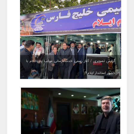
گزارش تصویری / آغاز رسمی خدمت‌رسانی موکب پتروخادم با
حضور استاندار ایلام