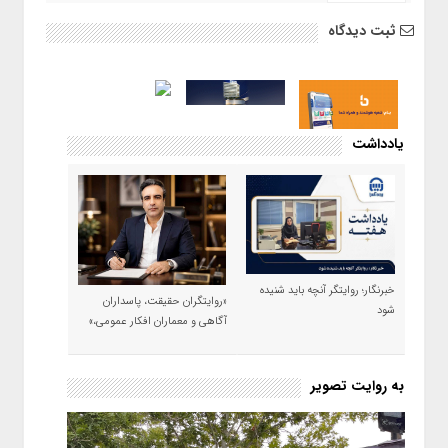
ثبت دیدگاه
یادداشت
خبرنگار؛ روایتگر آنچه باید شنیده
«روایتگران حقیقت، پاسداران
شود
آگاهی و معماران افکار عمومی،»
به روایت تصویر