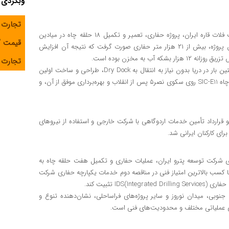
وبگردی
تجارت 
در منطقه استراتژیک سیری، شرکت DCI تحت قرارداد با شرکت نفت فلات قاره ایران، پروژه حفاری، تعمیر و تکمیل ۱۸ حلقه چاه در میادین
قیمت 
اسفند و سیوند را در قالب قرارداد EPDF با موفقیت اجرا کرد. در این پروژه، بیش از ۲۱ هزار متر حفاری صورت گرفت که نتیجه آن افزایش
تجارت آ
از دیگر دستاوردهای این پروژه می‌توان به تعمیر پایه دکل برای نخستین بار در دریا بدون نیاز به انتقال به Dry Dock، طراحی و ساخت اولین
Agitator عمودی گل حفاری توسط متخصصان داخلی، حفاری اولین چاه SIC-E11 روی سکوی نصر۵ پس از انقلاب و بهره‌برداری موفق از آن، و
 قرارداد تأمین خدمات اردوگاهی با شرکت خارجی و استفاده از نیروهای
اری شرکت توسعه پترو ایران، عملیات حفاری و تکمیل هفت حلقه چاه به
ن شرکت با کسب بالاترین امتیاز فنی در مناقصه دوم خدمات یکپارچه حفاری شرکت
) تثبیت کند.
رکت فعال DCI در توسعه میدان فروزان، فاز ۲۰ پارس جنوبی، میدان نوروز و سایر پروژه‌های فراساحلی، نشان‌دهنده تنوع و
ی عملیاتی مختلف و محدودیت‌های فنی است.