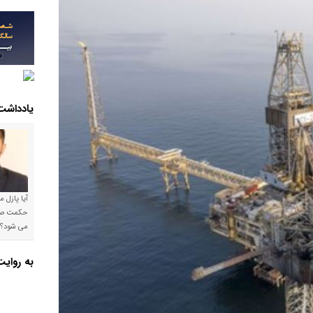
یادداشت
آیا پازل 
می شود؟!
به روای