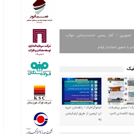
 تصویری / آغاز رسمی خدمت‌رسانی موکب
دم با حضور استاندار ایلام
فیک
یک / مسیر پیشرفت
اینفوگرافیک / راهنمای خرید
ویژه اقتصادی لامرد
ارز اربعین از طریق اپلیکیشن
بله