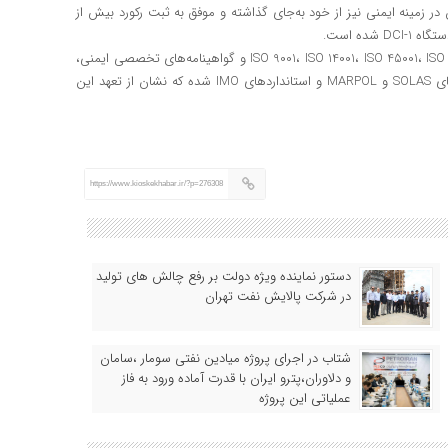
نی، شرکت DCI عملکردی قابل‌تحسین در زمینه ایمنی نیز از خود به‌جای گذاشته و موفق به ثبت رکورد بیش از
این شرکت همچنین موفق به دریافت گواهینامه‌های بین‌المللی ISO 9001، ISO 14001، ISO 45001، ISO 29001 و گواهینامه‌های تخصصی ایمنی،
سازه‌ای، بازرسی فنی، آتش‌نشانی و دریانوردی مطابق با کنوانسیون‌های SOLAS و MARPOL و استانداردهای IMO شده که نشان از تعهد این
https://www.kioskekhabar.ir/?p=276308
دستور نماینده ویژه دولت بر رفع چالش های تولید
در شرکت پالایش نفت تهران
شتاب در اجرای پروژه میادین نفتی سومار ،سامان
و دلاوران،پترو ایران با قدرت آماده ورود به فاز
عملیاتی این پروژه