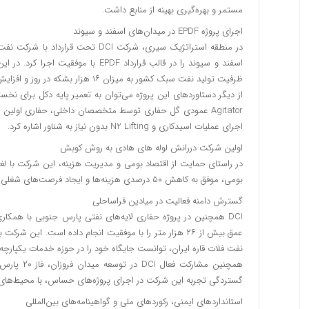
مستمر و بهره‌گیری بهینه از منابع داشت.
اجرای پروژه EPDF در میدان‌های اسفند و سیوند
ظرفیت تولید نفت سبک کشور به میزان ۱۶ هزار بشکه در روز و افزایش تزریق روزانه ۱۲ هزار بشکه آب به مخزن بوده است.
اجرای عملیات اسیدکاری و N2 Lifting بدون نیاز به شناور اشاره کرد.
اولین شرکت دررانش لوله های هادی به روش کوبش
در راستای حمایت از اقتصاد بومی و مدیریت هزینه، این شرکت با لغو
بومی، موفق به کاهش ۵۰ درصدی هزینه‌ها و ایجاد فرصت‌های شغلی برای کارکنان ایرانی شد.
گسترش دامنه فعالیت در میادین فراساحلی
DCI همچنین در پروژه حفاری لایه‌های نفتی پارس جنوبی با همک
عمق بیش از ۲۶ هزار متر را با موفقیت انجام داده است. ای
نفت فلات قاره ایران، توانست جایگاه خود را در حوزه خدمات یکپارچه حفاری IDS(Integrated Drilling Services
همچنین مشا
گستردگی تجربه این شرکت در اجرای پروژه‌های حساس، با محیط‌ها
استانداردهای ایمنی، رکوردهای ملی و گواهینامه‌های بین‌المللی