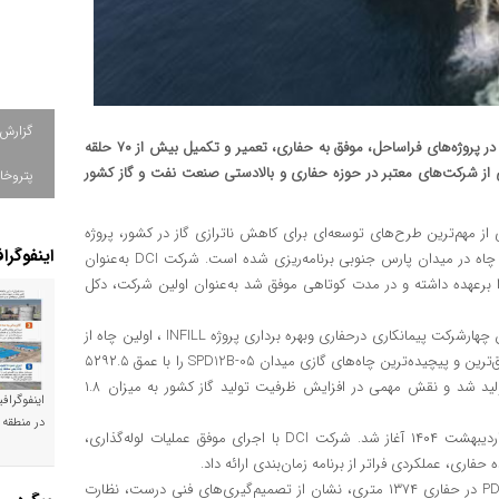
گزارش
شرکت DCI با تکیه بر توان فنی، تخصص مهندسی و سابقه درخشان در پروژه‌های فراساحل، موفق به حفاری، تعمیر و تکمیل بیش از ۷۰ حلقه
را به‌عنوان یکی از شرکت‌های معتبر در حوزه حفاری و بالادستی صنعت نفت و گاز کشور
پتروخا
از مهم‌ترین طرح‌های توسعه‌ای برای کاهش ناترازی گاز در کشور، پروژه
اینفوگرا
حفاری درون‌میدانی یا INFILL است که در قالب آن حفاری ۳۵ حلقه چاه در میدان پارس جنوبی برنامه‌ریزی شده است. شرکت DCI به‌عنوان
 پروژه، حفاری ۹ حلقه از این چاه‌ها را برعهده داشته و در مدت کوتاهی موفق شد به‌عنوان اولین شرکت، دکل
این شرکت با برنامه‌ریزی دقیق، توانست بعنوان نخستین شرکت دربین چهارشرکت پیمانکاری درحفاری وبهره برداری پروژه INFILL ، اولین چاه از
این پروژه را با موفقیت به شبکه متصل کند و در ادامه نیز یکی از عمیق‌ترین و پیچیده‌ترین چاه‌های گازی میدان SPD12B-05 را با عمق ۵۲۹۲.۵
متر به انجام برساند. این چاه در تاریخ ۲۰ اسفند ۱۴۰۳ وارد مدار تولید شد و نقش مهمی در افزایش ظرفیت تولید گاز کشور به میزان ۱.۸
اینفوگراف
در منطقه 
حفاری دومین چاه عمیق این پروژه با نام SPD15-05 نیز از ابتدای اردیبهشت ۱۴۰۴ آغاز شد. شرکت DCI با اجرای موفق عملیات لوله‌گذاری،
ری، عملکردی فراتر از برنامه زمان‌بندی ارائه داد.
همچنین ثبت رکورد جدید در استفاده از مته King Dream از نوع PDC در حفاری ۱۳۷۴ متری، نشان از تصمیم‌گیری‌های فنی درست، نظارت