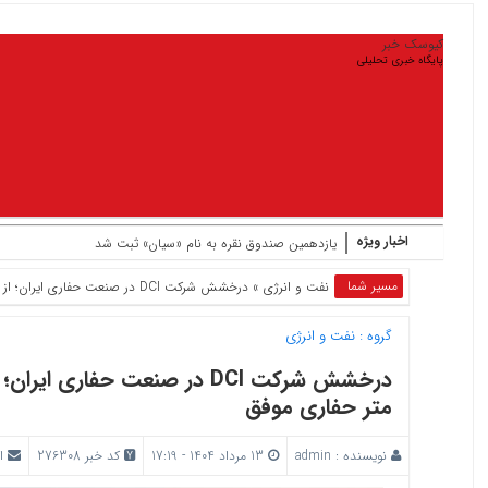
کیوسک خبر
پایگاه خبری تحلیلی
اخبار ویژه
یازدهمین صندوق نقره به نام «سیان» ثبت شد
مسیر شما
نفت و انرژی
» درخشش شرکت DCI در صنعت حفاری ایران؛ از پارس جنوبی تا سیری با بیش از ۱۲۷ هزار متر حفاری موفق
گروه :
نفت و انرژی
متر حفاری موفق
نویسنده :
admin
13 مرداد 1404 - 17:19
کد خبر 276308
ا