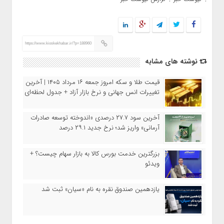
https://www.kioskekhabar.ir/?p=188960
نوشته های مشابه
قیمت طلا و سکه امروز جمعه ۱۶ مرداد ۱۴۰۵ | آخرین
تغییرات انس جهانی و نرخ بازار آزاد + جدول لحظه‌ای
آخرین سود ۲۷.۷ درصدی «اندوخته توسعه صادرات
آرمانی» واریز شد؛ نرخ جدید ۲۹.۱ درصد
بزرگترین خدمت بورس کالا به بازار سهام چیست؟ +
ویدئو
یازدهمین صندوق نقره به نام «سیان» ثبت شد