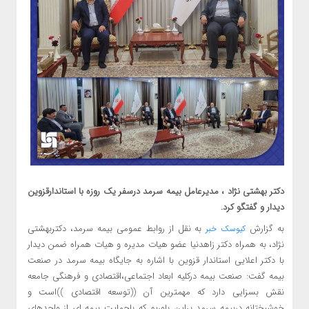
دکتر بهشتی نژاد ، ﻣﺪﻳﺮﻋﺎﻣﻞ بیمه سرمد درسفر‌ یک روزه با استاندارقزوین
دیدار و گفتگو کرد.
به گزارش
به نقل از روابط عمومی بیمه سرمد، دکتربهشتی
کیوسک خبر
نژاد، به همراه دکتر زاهدنیا عضو هیات مدیره و هیات همراه ضمن دیدار
با دکتر اعلایی استاندار قزوین با اشاره به جایگاه بیمه سرمد در صنعت
بیمه گفت: صنعت بیمه درکلیه ابعاد اجتماعی،اقتصادی و فرهنگی جامعه
نقش بسزایی دارد که مهمترین آن ((توسعه اقتصادی ))است و
خوشبختانه دربیمه سرمد براین باوریم که باحمایت بیمه ای از واحدهای