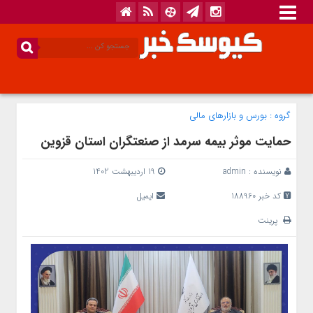
گروه :
بورس و بازار‌های مالی
حمایت موثر بیمه سرمد از صنعتگران استان قزوین
نویسنده :
admin
19 اردیبهشت 1402
کد خبر 188960
ایمیل
پرینت