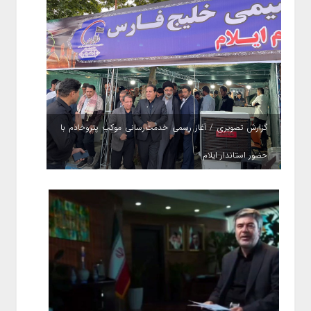
گزارش تصویری / آغاز رسمی خدمت‌رسانی موکب پتروخادم با
حضور استاندار ایلام