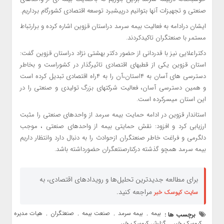
صنعتی و تجهیزات آنها بتوانیم درپیشبرد توسعه اقتصادی کشورگام برداریم.
ایشان‌ درادامه به فعالیت بیمه سرمد دراستان قزوین اشاره کرده و برارتباط
مستمر با صنعتگران تاکیدکردند.
دکتراعلایی نیز با قدردانی از حضور دکتر بهشتی نژاد دراستان قزوین گفت:
استان قزوین یکی از قطبهای اقتصادی تاثیرگذار در کشوراست و بخاطر
دسترسی های آسان به ۴استان،آن را به ۴راه اقتصادی تبدیل کرده است
و همین دسترسی آسان، فعالیت شرکتهای بزرگ تولیدی و صنعتی را در
این استان میسرکرده است.
استاندار قزوین در ادامه حمایت بیمه سرمد از واحدهای صنعتی را مثبت
ارزیابی کرد و افزود: نقش حمایتی بیمه از واحدهای صنعتی ، موجب
دلگرمی و فراغت خاطر صنعتگران ازحوادث را به دنبال دارد وانتظار داریم
بیمه سرمد همچو گذشته درکنارصنتعگران حضورداشته باشد.
برای مطالعه جدیدترین تحلیل‌ها و رویدادهای اقتصادی، به
مراجعه کنید.
سایت کیوسک خبر
بیمه
بیمه سرمد
صنعت بیمه
صنعتگران
هیات مدیره
برچسب ها :
,
,
,
,
کیوسک خبر
گزارش کیوسک خبر
,
,