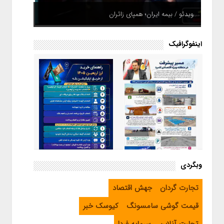
ویدئو / بیمه ایران؛ همپای زائران
اینفوگرافیک
اینفوگرافیک / راهنمای خرید ارز
وبگردی
اربعین از طریق اپلیکیشن بله
اینفوگرافیک / مسیر پیشرفت در
تجارت گردان
جهش اقتصاد
منطقه ویژه اقتصادی لامرد
قیمت گوشی سامسونگ
کیوسک خبر