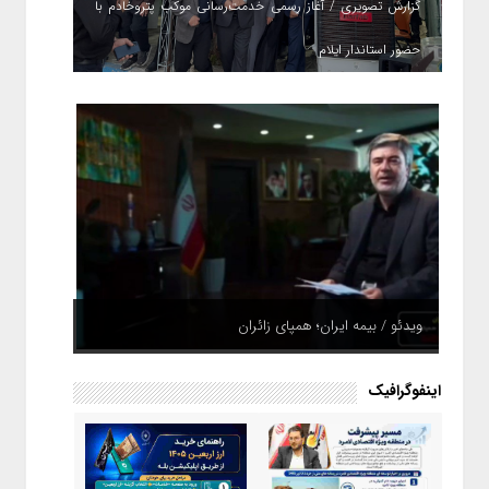
گزارش تصویری / آغاز رسمی خدمت‌رسانی موکب پتروخادم با
حضور استاندار ایلام
ویدئو / بیمه ایران؛ همپای زائران
اینفوگرافیک