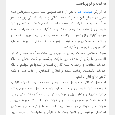
به گفت و گو پرداختند.
به گزارش
به نقل از روابط عمومی بیمه میهن، مدیرعامل بیمه
کیوسک خبر
میهن در جریان این دیدار که مجید کیانی و علیرضا ضیائی پور دو عضو
هیأت مدیره این شرکت نیز حضور داشتند، ضمن خوش آمدگویی و ابراز
خرسندی از حضور مدیرعامل بانک رفاه کارگران و هیأت همراه در بیمه
میهن، گزارشی از وضعیت، برنامه ها و فعالیت های بیمه میهن ارائه کرد و
بر توسعه همکاریهای دوجانبه در زمینه مسائل بانکی و بیمه، سرمایه
گذاری و بازارهای مالی تأکید کرد.
شیخ الاسلامی خدمت رسانی مطلوب و بی منت به آحاد مردم و فعالان
اقتصادی را یکی از اهداف این شرکت برشمرد و گفت تلاش ما ارائه
خدمات مطلوب و برخط به بیمه گذاران است و امیدواریم بتوانیم با ارائه
خدمات باکیفیت، رضایت مردم و فعالان اقتصادی را جلب کنیم و تکیه
گاهی برای آنان باشیم.
اسماعیل لله گانی مدیرعامل و نایب رئیس هیأت مدیره بانک رفاه کارگران
نیز ضمن ابزار خرسندی از این دیدار، برای مدیرعامل بیمه میهن و تیم
جدید مدیریتی ایشان آرزوی موفقیت کرد و از آمادگی بانک متبوع برای
توسعه همکاری های دوجانبه با این شرکت خبر داد و گفت بیمه میهن از
شرکت های خوشنام در صنعت بیمه است و ما از توسعه این همکاریها
استقبال میکنیم. وی افزود بانک رفاه کارگران سالهاست با بیمه میهن