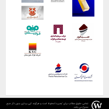
تمامی حقوق مطالب برای "بصیرت"محفوظ است و هرگونه کپی برداری بدون ذکر منبع
ممنوع می باشد.