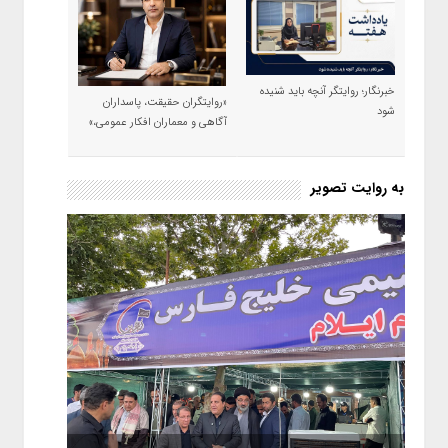
خبرنگار؛ روایتگر آنچه باید شنیده
«روایتگران حقیقت، پاسداران
شود
آگاهی و معماران افکار عمومی،»
به روایت تصویر