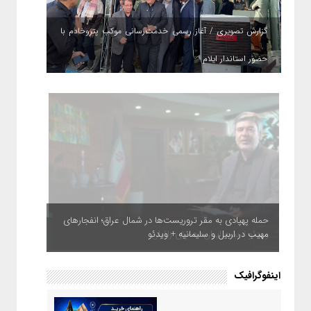
گزارش تصویری / آغاز رسمی خدمت‌رسانی موکب پتروخادم با
حضور استاندار ایلام
حمله پهپادی به مقر تروریست‌ها در شمال عراق؛ انفجارهای
مهیب در اربیل و سلیمانیه + ویدئو
اینفوگرافیک