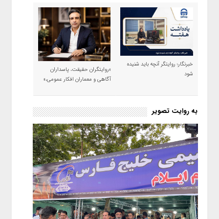
خبرنگار؛ روایتگر آنچه باید شنیده
«روایتگران حقیقت، پاسداران
شود
آگاهی و معماران افکار عمومی،»
به روایت تصویر