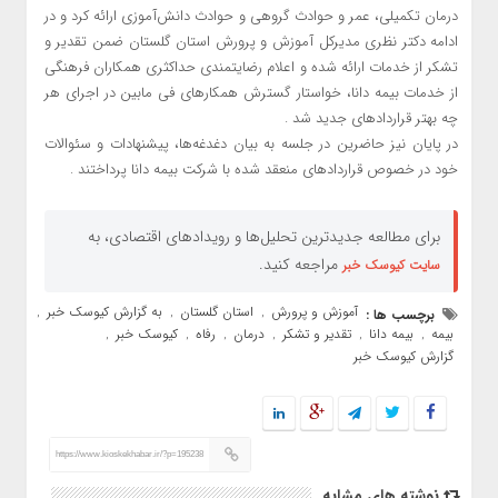
درمان تکمیلی، عمر و حوادث گروهی و حوادث دانش‌آموزی ارائه کرد و در
ادامه دکتر نظری مدیرکل آموزش و پرورش استان گلستان ضمن تقدیر و
تشکر از خدمات ارائه شده و اعلام رضایتمندی حداکثری همکاران فرهنگی
از خدمات بیمه دانا، خواستار گسترش همکار‌های فی مابین در اجرای هر
چه بهتر قراردادهای جدید شد .
در پایان نیز حاضرین در جلسه به بیان دغدغه‌ها، پیشنهادات و سئوالات
خود در خصوص قراردادهای منعقد شده با شرکت بیمه دانا پرداختند .
برای مطالعه جدیدترین تحلیل‌ها و رویدادهای اقتصادی، به
مراجعه کنید.
سایت کیوسک خبر
آموزش و پرورش
استان گلستان
به گزارش کیوسک خبر
برچسب ها :
,
,
,
بیمه
بیمه دانا
تقدیر و تشکر
درمان
رفاه
کیوسک خبر
,
,
,
,
,
,
گزارش کیوسک خبر
https://www.kioskekhabar.ir/?p=195238
نوشته های مشابه