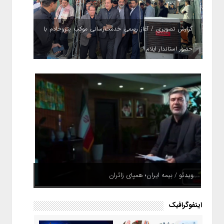
گزارش تصویری / آغاز رسمی خدمت‌رسانی موکب پتروخادم با
حضور استاندار ایلام
ویدئو / بیمه ایران؛ همپای زائران
اینفوگرافیک