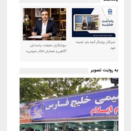
خبرنگار؛ روایتگر آنچه باید شنیده
«روایتگران حقیقت، پاسداران
شود
آگاهی و معماران افکار عمومی،»
به روایت تصویر