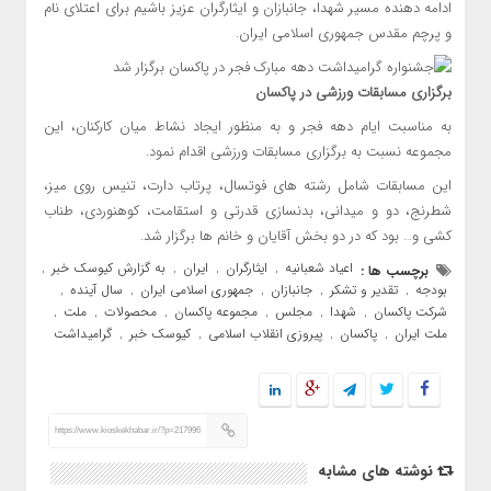
ادامه دهنده مسیر شهدا، جانبازان و ایثارگران عزیز باشیم برای اعتلای نام
و پرچم مقدس جمهوری اسلامی ایران.
برگزاری مسابقات ورزشی در پاکسان
به مناسبت ایام دهه فجر و به منظور ایجاد نشاط میان کارکنان، این
مجموعه نسبت به برگزاری مسابقات ورزشی اقدام نمود.
این مسابقات شامل رشته های فوتسال، پرتاب دارت، تنیس روی میز،
شطرنج، دو و میدانی، بدنسازی قدرتی و استقامت، کوهنوردی، طناب
کشی و… بود که در دو بخش آقایان و خانم ها برگزار شد.
اعیاد شعبانیه
ایثارگران
ایران
به گزارش کیوسک خبر
برچسب ها :
,
,
,
,
بودجه
تقدیر و تشکر
جانبازان
جمهوری اسلامی ایران
سال آینده
,
,
,
,
,
شرکت پاکسان
شهدا
مجلس
مجموعه پاکسان
محصولات
ملت
,
,
,
,
,
,
ملت ایران
پاکسان
پیروزی انقلاب اسلامی
کیوسک خبر
گرامیداشت
,
,
,
,
https://www.kioskekhabar.ir/?p=217996
نوشته های مشابه