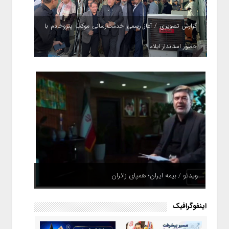
گزارش تصویری / آغاز رسمی خدمت‌رسانی موکب پتروخادم با
حضور استاندار ایلام
ویدئو / بیمه ایران؛ همپای زائران
اینفوگرافیک