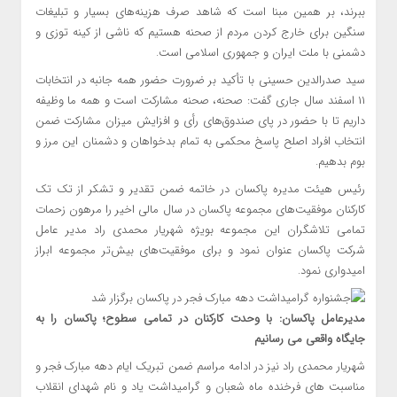
ببرند، بر همین مبنا است که شاهد صرف هزینه‌های بسیار و تبلیغات
سنگین برای خارج کردن مردم از صحنه هستیم که ناشی از کینه توزی و
دشمنی با ملت ایران و جمهوری اسلامی است.
سید صدرالدین حسینی با تأکید بر ضرورت حضور همه جانبه در انتخابات
۱۱ اسفند سال جاری گفت: صحنه، صحنه مشارکت است و همه ما وظیفه
داریم تا با حضور در پای صندوق‌های رأی و افزایش میزان مشارکت ضمن
انتخاب افراد اصلح پاسخ محکمی به تمام بدخواهان و دشمنان این مرز و
بوم بدهیم.
رئیس هیئت مدیره پاکسان در خاتمه ضمن تقدیر و تشکر از تک تک
کارکنان موفقیت‌های مجموعه پاکسان در سال مالی اخیر را مرهون زحمات
تمامی تلاشگران این مجموعه بویژه شهریار محمدی راد مدیر عامل
شرکت پاکسان عنوان نمود و برای موفقیت‌های بیش‌تر مجموعه ابراز
امیدواری نمود.
مدیرعامل پاکسان: با وحدت کارکنان در تمامی سطوح؛ پاکسان را به
جایگاه واقعی می رسانیم
شهریار محمدی راد نیز در ادامه مراسم ضمن تبریک ایام دهه مبارک فجر و
مناسبت های فرخنده ماه شعبان و گرامیداشت یاد و نام شهدای انقلاب