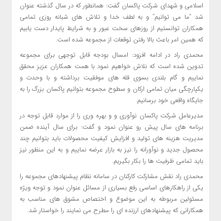
اسلامی و شهدای شرکت پاکسان گفت: همانطور که در سال گذشته عنوان
شد “ما می توانیم” و به لطف خدا و تلاش های شبانه روزی تمامی
همکاران توانستیم از روزهای سخت عبور و به شرایط پایدار دست یابیم
که همین امر باعث بالا رفتن توقعات از مجموعه شده است.
محمدی راد در ادامه افزود: امسال بودجه قابل توجهی برای مجموعه
تدوین شده است که نلاش خواهیم نمود با همت همکاران عزیز محقق
نماییم و گام بلندی بسوی قله های موفقیت برداشته و با وحدت و
یکپارچگی میان تمامی ارکان و سطوح مجموعه بتوانیم پاکسان بزرگ را به
جایگاه واقعی خود برسانیم.
مدیرعامل شرکت پاکسان نوآوری و و بهره وری را از موارد قابل توجه در
برنامه های سال پیش رو عنوان نمود و گفت: برای سال آینده ضمن
مدیریت هزینه های تولید و افزایش کیفیت محصولات باید بتوانیم چند
محصول جدید و نوآورانه را نیز به بازار عرضه نماییم و به این منظور نیز
باید تمامی ظرفیت ها را بکار بگیریم.
محمدی راد نقش مشارکت کارکنان در سامانه نظام پیشنهادهای مجموعه را
یکی از راهکارهای اساسی رفع بسیاری از مسائل عنوان نمود و توجه ویژه
مسئولین مربوطه به این موضوع و اختصاص مشوق های مناسب به
همکارانی که پیشنهادهای ارزنده ای را مطرح می نمایند را خواستار شد.