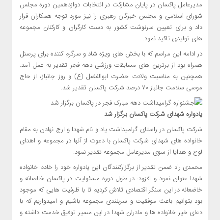
مدیرعامل پاکسان در پایان مشارکت در انتخابات دوازدهمین دوره مجلس
شورای اسلامی و مجلس خبرگان رهبری را نیز مورد توجه همکاران قرار
داد و برای تعیین سرنوشت کشور به دست کارگران و کارکنان مجموعه
های تولیدی تاکید نمود.
در ادامه این مراسم که با بخش های ویژه شاد و سرگرم کننده برای پرسنل
همراه بود از برترین های مسابقات ورزشی دهه فجر تقدیر به عمل آمد.
همچنین به مناسبت ولادت حضرت ابوالفضل (ع) و روز جانباز، از حاج
موسی سلامت جانباز ۷۰ درصد شرکت پاکسان تقدیر شد.
یادواره شهدای شرکت پاکسان برگزار شد
شرکت پاکسان در راستای گرامیداشت یاد و نام شهدا و ارج نهادن به مقام
خانواده های شهدای شرکت پاکسان با دعوت از آنها در مجموعه و اهدای
لوح و هدایا از سوی مدیرعامل مجموعه تقدیر نمود.
محمدی راد ضمن تقدیر از برگزارکنندگان این یادواره خود را خادم خانواده
شهدا عنوان نمود و افزود: در طول دوره مسئولیت در پاکسان خالصانه و
خاضعانه در این سنگر اقتصادی تلاش کردیم تا با ظرفیت هایی که موجود
بود بتوانیم باعث موفقیت و سربلندی مجموعه باشیم و امیدواریم که با
دعای خیر خانواده ها و مادران شهدا در این مسیر توفیق خدمت داشته و