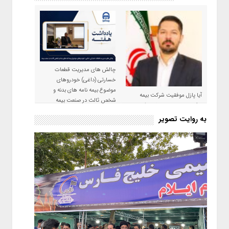
چالش های مدیریت قطعات
خسارتی (داغی) خودروهای
موضوع بیمه نامه های بدنه و
آیا پازل موفقیت شرکت بیمه
شخص ثالث در صنعت بیمه
حکمت صبا در سال ۱۴۰۵ کامل می
شود؟!
به روایت تصویر