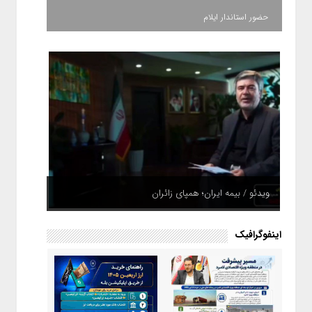
حضور استاندار ایلام
ویدئو / بیمه ایران؛ همپای زائران
اینفوگرافیک