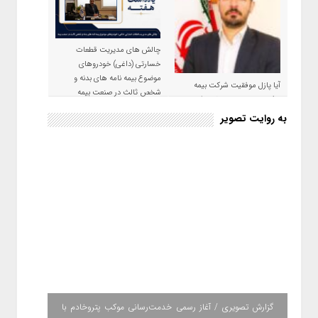
چالش های مدیریت قطعات
خسارتی (داغی) خودروهای
موضوع بیمه نامه های بدنه و
آیا پازل موفقیت شرکت بیمه
شخص ثالث در صنعت بیمه
حکمت صبا در سال ۱۴۰۵ کامل می
شود؟!
به روایت تصویر
گزارش تصویری / آغاز رسمی خدمت‌رسانی موکب پتروخادم با