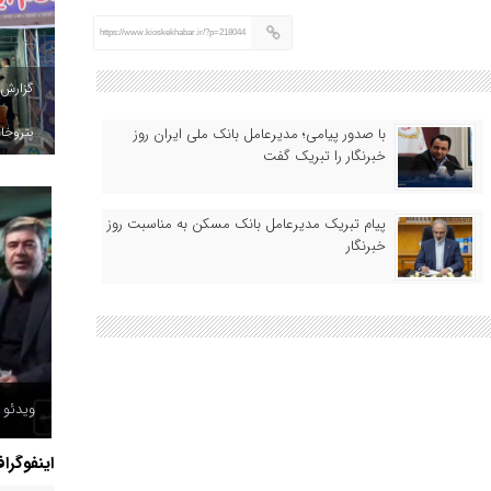
https://www.kioskekhabar.ir/?p=218044
گزارش
پتروخاد
با صدور پیامی؛ مدیرعامل بانک ملی ایران روز
خبرنگار را تبریک گفت
پیام تبریک مدیرعامل بانک مسکن به مناسبت روز
خبرنگار
ویدئو /
اینفوگرا