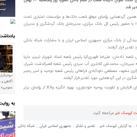
چهاردهمین گردهمایی رؤسای موفق شعب بانک‌ها و مؤسسات اعتباری تحت عنوان «آینده شعب در نظام بانکی کشور» روز پنجشنبه ۲۶ بهمن
ردهمین گردهمایی رؤسای موفق شعب بانک‌ها و مؤسسات اعتباری تحت
عنوان «آینده شعب در نظام بانکی کشور» روز پنجشنبه ۲۶ بهمن ۱۴۰۲ با حضور رئیس کل بانک مرکزی، مدیرعامل بانک گردشگری و مدیران
یادداشت
ندگی از بانک مرکزی جمهوری اسلامی ایران و با مشارکت شبکه بانکی
به دادمان، علیرضا ظهیری‌کیا رئیس شعبه استاد شهریار تبریز، ماریا
عبه سیرجان، محمدعلی کلانتری آب سردی رئیس شعبه قصرالدشت شیراز،
زی مشهد، مصطفی داودآبادی فراهانی رئیس شعبه توحید و امیر رنجبر
«روایتگرا
گری در این گردهمایی مورد تقدیر قرار گرفتند.
آگاهی و م
گفتنی است، موسسه عالی آموزش بانکداری ایران هر ساله در راستای افزایش و تقویت روحیه خودباوری، بهبود انگیزه وâ€¦ از رؤسای برتر
عمومی،»
به روای
مراجعه کنید.
ت کیوسک خبر
به گزارش کیوسک خبر
تقدیر و تشکر
جمهوری اسلامی ایران
شبکه بانکی
,
,
,
,
,