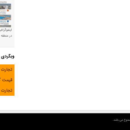
اینفوگراف
در منطقه و
وبگردی
تجارت 
قیمت 
تجارت آ
منوع می باشد.