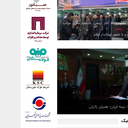
 تصویری / آغاز رسمی خدمت‌رسانی موکب
م با حضور استاندار ایلام
 بیمه ایران؛ همپای زائران
فیک