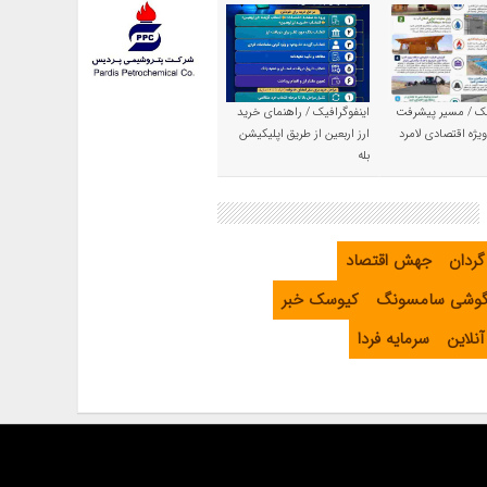
یک / مسیر پیشرفت
اینفوگرافیک / راهنمای خرید
یژه اقتصادی لامرد
ارز اربعین از طریق اپلیکیشن
بله
گردان
جهش اقتصاد
گوشی سامسونگ
کیوسک خبر
نلاین
سرمایه فردا