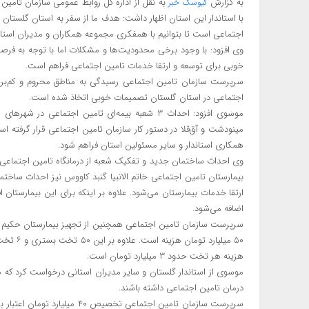
به گزارش
به نقل از اداره کل روابط عمومی سازمان تام
کیوسک خبر
با استاندار این استان اظهار داشت: هدف ما از سفر به استان گلستان 
اجتماعی است تا بتوانیم با همفکری مجموعه همکاران و مدیران استان 
وی افزود: با وجود برخی محدودیت‌ها و مشکلات اما با توجه به فر
خوبی برای توسعه و ارتقا خدمات تامین اجتماعی فراهم است.
سرپرست سازمان تامین اجتماعی رسیدگی به مناطق محروم و کم‌برخو
اجتماعی در استان گلستان تصمیمات خوبی اتخاذ شده است.
موسوی افزود: احداث ۳ شعبه بیمه‌ای تامین اجتماع
مینودشت و آق‌قلا در دستور کار سازمان تامین اجتماعی قرار گرفته ا
همکاری استاندار و سایر مسئولین استان فراهم شود.
وی احداث ساختمان جدید و تفکیک شعبه از درمانگاه تامین اجتماعی علی
بیمارستان تامین اجتماعی خاتم الانبیا گنبد کاووس نیز احداث ساخت
اضافه می‌شود.
۵۰ میلیا
هزینه هر تخت حدود ۳ میلیارد تومان است.
موسوی از استاندار گلستان و سایر مدیران استانی درخواست کرد که هم
درمان تامین اجتماعی داشته باشند.
سرپرست سازمان تامین اجتماعی ت