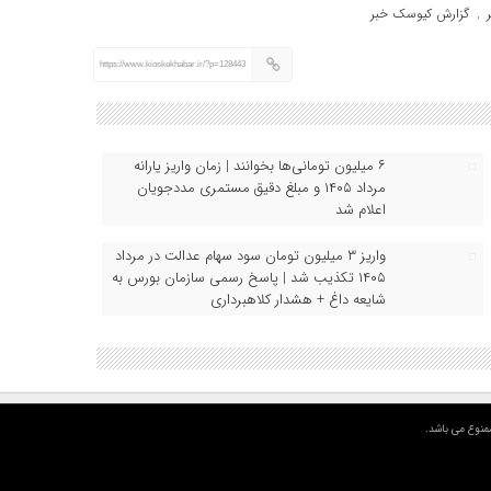
گزارش کیوسک خبر
,
https://www.kioskekhabar.ir/?p=128443
۶ میلیون تومانی‌ها بخوانند | زمان واریز یارانه
مرداد ۱۴۰۵ و مبلغ دقیق مستمری مددجویان
اعلام شد
واریز ۳ میلیون تومان سود سهام عدالت در مرداد
۱۴۰۵ تکذیب شد | پاسخ رسمی سازمان بورس به
شایعه داغ + هشدار کلاهبرداری
منوع می باشد.