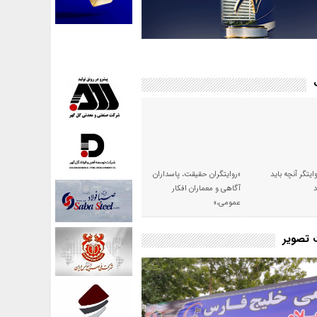
وایتگر آنچه باید
«روایتگران حقیقت، پاسداران
آگاهی و معماران افکار
عمومی،»
ت تصویر