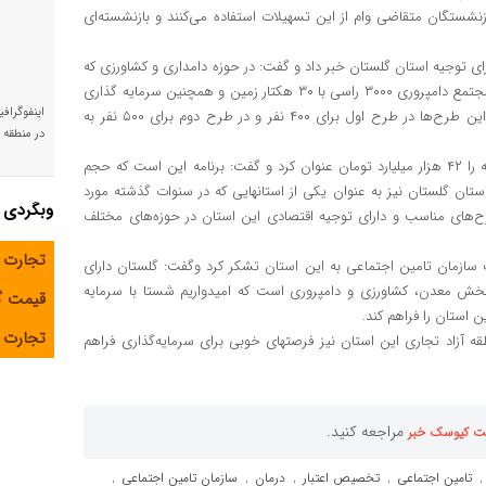
شستگان متقاضی وام از این تسهیلات استفاده می‌کنند و بازنشسته‌ای
ی توجیه استان گلستان خبر داد و گفت: در حوزه دامداری و کشاورزی که
از بخش‌های دارای مزیت استان است آماده سرمایه‌گذاری و احداث مجتمع دامپروری ۳۰۰۰ راسی با ۳۰ هکتار زمین و همچنین سرمایه گذاری
اینفوگراف
در بخش کشاورزی با ۱۰۰۰ هکتار زمین هستیم که در صورت تکمیل این طرح‌ها در طرح اول برای ۴۰۰ نفر و در طرح دوم برای ۵۰۰ نفر به
در منطقه و
وی میزان کل سرمایه گذاری انجام شده توسط شستا در سال گذشته را ۴۲ هزار میلیارد تومان عنوان کرد و گفت: برنامه این است که حجم
ه میزان ۱۰ برابر افزایش دهیم و استان گلستان نیز به عنوان یکی از استانهایی که در سنوات گذشته مورد
وبگردی
رح‌های مناسب و دارای توجیه اقتصادی این استان در حوزه‌های مختلف
تجارت 
 سازمان تامین اجتماعی به این استان تشکر کرد وگفت: گلستان دارای
بخش معدن، کشاورزی و دامپروری است که امیدواریم شستا با سرمایه
قیمت 
 استان را فراهم کند.
تجارت آ
قه آزاد تجاری این استان نیز فرصتهای خوبی برای سرمایه‌گذاری فراهم
مراجعه کنید.
ت کیوسک خبر
تامین اجتماعی
تخصیص اعتبار
درمان
سازمان تامین اجتماعی
,
,
,
,
,