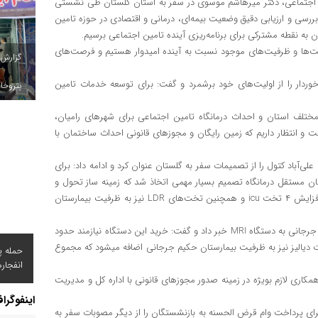
ین اجتماعی، دکتر میرهاشم موسوی در سفر به استان گلستان طی نشستی
بررسی و ارزیابی دقیق وضعیت بیمه‌ای، درمانی و اقتصادی در حوزه تامین
به نقطه مشترکی برای برنامه‌ریزی آینده تامین اجتماعی برسیم.
صت‌ها و ظرفیت‌های موجود نسبت به آینده امیدوار هستیم و فرصت‌های
گزارش
ردار را از اولیت‌های خود برشمرد و گفت: برای توسعه خدمات تامین
پتروخاد
ی در شهرهای مختلف استان و احداث درمانگاه تامین اجتماعی برای شهرهای رامیان،
ست و انتظار داریم که زمین رایگان و مجوزهای قانونی احداث ساختمان با
‌آباد کتول را از تصمیمات سفر به گلستان عنوان کرد و ادامه داد: برای
مان مستقل درمانگاه تصمیم بسیار مهمی اتخاذ شد که زمینه ساز تحول و
ارتقا خدمات بیمارستان می‌شود. علاوه بر اینکه برای این بیمارستان افزایش ۴ تخت icu و همچنین تخت‌های LDR نیز به ظرفیت بیمارستان
سرپرست سازمان تامین اجتماعی همچنین از تجهیز بیمارستان حکیم جرجانی به دستگاه MRI خبر داد و گفت: خرید این دستگاه نیازمند حدود
رد تومان هزینه است. علاوه بر این ۵۰ تخت بستری و ۶ تخت دیالیز نیز به ظرفیت بیمارستان حکیم جرجانی اضافه میشود که مجموع
حمله پ
انفجار
کاری لازم بویژه در زمینه صدور مجوزهای قانونی با اداره کل و مدیریت
اینفوگرا
خصیص ۴۰ میلیارد تومان اعتبار برای پرداخت وام قرض الحسنه به بازنشستگان را از دیگر مصوبات سفر به