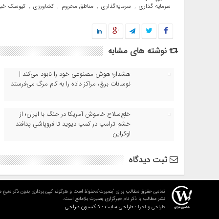
سرمایه گذاری
سرمایه‌گذاری
مناطق محروم
کشاورزی
کیوسک خبر
,
,
,
,
نوشته های مشابه
هشدار؛ هوش مصنوعی خود را نابود می‌کند |
نوسانات برق، مراکز داده را به کام مرگ می‌فرستد
خلع‌سلاح خاموش آمریکا در جنگ با ایران؛ از
خشم ترامپ در کمپ دیوید تا فروپاشی پدافند
اوکراین
ثبت دیدگاه
تمامی حقوق مطالب برای "بصیرت"محفوظ است و هرگونه کپی برداری بدون ذکر منبع م
نشر مطالب با ذکر نام خبرگزاری بصیرت بلامانع است.
طراحی سایت : کلکسیون طراحی
طراحی و اجرا :