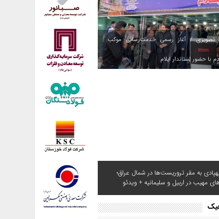
 تصویری / آغاز رسمی خدمت‌رسانی موکب
م با حضور استاندار ایلام
هپادی به مقر تروریست‌ها در شمال عراق؛
های مهیب در اربیل و سلیمانیه + ویدئو
فیک