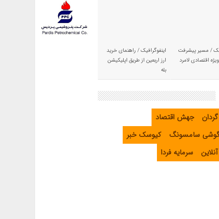
یک / مسیر پیشرفت
اینفوگرافیک / راهنمای خرید
یژه اقتصادی لامرد
ارز اربعین از طریق اپلیکیشن
بله
گردان
جهش اقتصاد
گوشی سامسونگ
کیوسک خبر
نلاین
سرمایه فردا