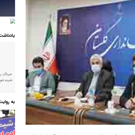
یادداشت
خبرنگار؛ ر
شنیده شود
به روای