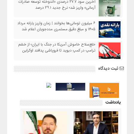
آخرین سود ۲۷.۷ درصدی «اندوخته توسعه صادرات
آرمانی» واریز شد؛ نرخ جدید ۲۹.۱ درصد
۶ میلیون تومانی‌ها بخوانند | زمان واریز یارانه مرداد
۱۴۰۵ و مبلغ دقیق مستمری مددجویان اعلام شد
خلع‌سلاح خاموش آمریکا در جنگ با ایران؛ از خشم
ترامپ در کمپ دیوید تا فروپاشی پدافند اوکراین
ثبت دیدگاه
یادداشت