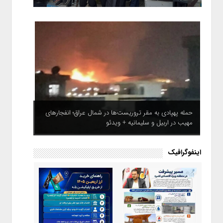
حمله پهپادی به مقر تروریست‌ها در شمال عراق؛ انفجارهای
مهیب در اربیل و سلیمانیه + ویدئو
اینفوگرافیک