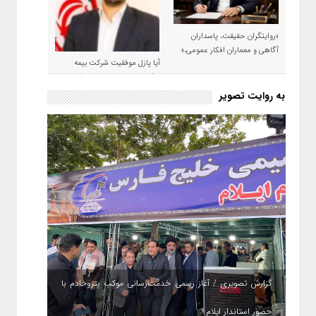
«روایتگران حقیقت، پاسداران
آگاهی و معماران افکار عمومی،»
آیا پازل موفقیت شرکت بیمه
حکمت صبا در سال ۱۴۰۵ کامل می
شود؟!
به روایت تصویر
گزارش تصویری / آغاز رسمی خدمت‌رسانی موکب پتروخادم با
حضور استاندار ایلام