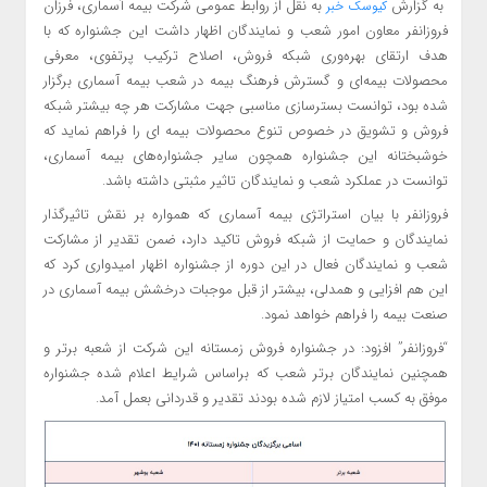
به گزارش
به نقل از روابط عمومی شرکت بیمه آسماری، فرزان
کیوسک خبر
فروزانفر معاون امور شعب و نمایندگان اظهار داشت این جشنواره که با
هدف ارتقای بهره‌وری شبکه فروش، اصلاح ترکیب پرتفوی، معرفی
محصولات بیمه‌ای و گسترش فرهنگ بیمه در شعب بیمه آسماری برگزار
شده بود، توانست بسترسازی مناسبی جهت مشارکت هر چه بیشتر شبکه
فروش و تشویق در خصوص تنوع محصولات بیمه ای را فراهم نماید که
خوشبختانه این جشنواره همچون سایر جشنواره‌های بیمه آسماری،
توانست در عملکرد شعب و نمایندگان تاثیر مثبتی داشته باشد.
فروزانفر با بیان استراتژی بیمه آسماری که همواره بر نقش تاثیرگذار
نمایندگان و حمایت از شبکه فروش تاکید دارد، ضمن تقدیر از مشارکت
شعب و نمایندگان فعال در این دوره از جشنواره اظهار امیدواری کرد که
این هم افزایی و همدلی، بیشتر از قبل موجبات درخشش بیمه آسماری در
صنعت بیمه را فراهم خواهد نمود.
“فروزانفر” افزود: در جشنواره فروش زمستانه این شرکت از شعبه برتر و
همچنین نمایندگان برتر شعب که براساس شرایط اعلام شده جشنواره
موفق به کسب امتیاز لازم شده بودند تقدیر و قدردانی بعمل آمد.