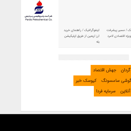
یک / مسیر پیشرفت
اینفوگرافیک / راهنمای خرید
یژه اقتصادی لامرد
ارز اربعین از طریق اپلیکیشن
بله
گردان
جهش اقتصاد
گوشی سامسونگ
کیوسک خبر
نلاین
سرمایه فردا