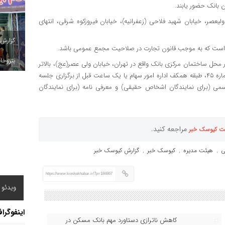
بانک حضور یابند.
ه ۲۷ اسفند ۱۴۰۱ در تهران، خیابان ولیعصر، خیابان شهید فلاحی (زعفرانیه)، خیابان فیروزکوه شرقی، انتهای
گزارش
 است که به موجب قانون تجارت در صلاحیت مجمع عمومی باشد.
پتروخاد
 ورود به مجمع از ساعت ۸ الی ۱۵ روز چهارشنبه ۲۴ اسفند ۱۴۰۱ در محل ساختمان مرکزی بانک واقع در تهران، خیابان ولی عصر(عج)، بالاتر
از پارک ملت، روبروی سازمان مدیریت صنعتی، نبش خیابان پایور، شماره ۴۵، طبقه همکف اداره امور سهام یا یک ساعت قبل از برگزاری جلسه
رسمی (برای نمایندگان اشخاص حقیقی) و معرفی نامه (برای نمایندگان
مراجعه کنید.
ت کیوسک خبر
ی
هیئت‌ مدیره
کیوسک خبر
گزارش کیوسک خبر
,
,
,
https://www.kioskekhabar.ir/?p=184867
ویدئو /
اینفوگرا
کاهش ناترازی دستاورد مهم بانک مسکن در