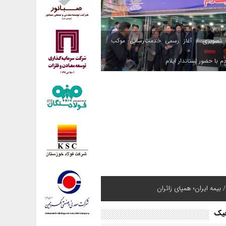
 تصویری / آغاز رسمی خدمت‌رسانی موکب
م با حضور استاندار ایلام
 بیمه ایران؛ همپای زائران
فیک