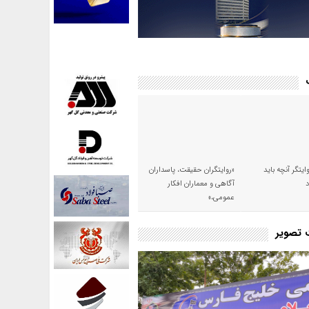
وایتگر آنچه باید
«روایتگران حقیقت، پاسداران
آگاهی و معماران افکار
عمومی،»
ت تصویر