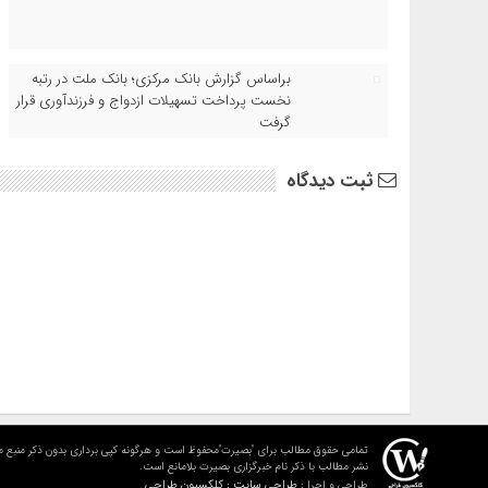
براساس گزارش بانک مرکزی؛ بانک ملت در رتبه
نخست پرداخت تسهیلات ازدواج و فرزندآوری قرار
گرفت
ثبت دیدگاه
تمامی حقوق مطالب برای "بصیرت"محفوظ است و هرگونه کپی برداری بدون ذکر منبع م
نشر مطالب با ذکر نام خبرگزاری بصیرت بلامانع است.
طراحی سایت : کلکسیون طراحی
طراحی و اجرا :