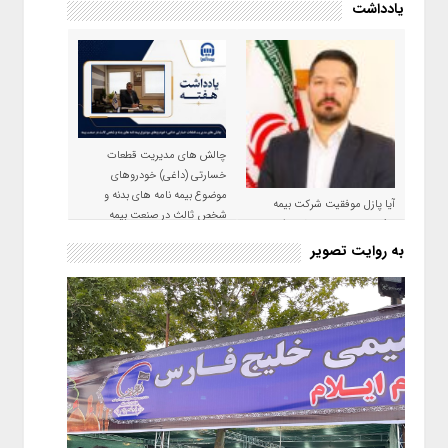
یادداشت
چالش های مدیریت قطعات
خسارتی (داغی) خودروهای
موضوع بیمه نامه های بدنه و
آیا پازل موفقیت شرکت بیمه
شخص ثالث در صنعت بیمه
حکمت صبا در سال ۱۴۰۵ کامل می
شود؟!
به روایت تصویر