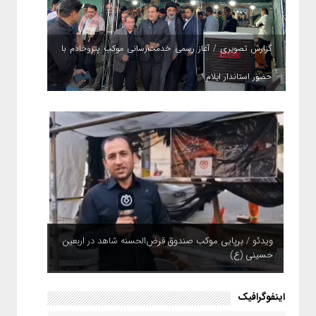
گزارش تصویری / آغاز رسمی خدمت‌رسانی موکب پتروخادم با
حضور استاندار ایلام
ویدئو / برپایی موکب صندوق قرض‌الحسنه شاهد در اربعین
حسینی (ع)
اینفوگرافیک