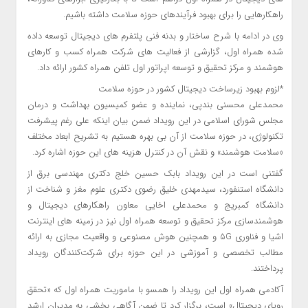
راهکارهایی را برای بهبود فرآیندهای حوزه سلامت داشته باشیم.
وی در ادامه با شرح ساختار و بدنه فنی پلتفرم های دیجیتال توسعه داده
شده همراه اول، گزارشی از فعالیت های شرکت همراه کسب و کارهای
هوشمند و مرکز تحقیق و توسعه اپراتور اول تلفن همراه کشور ارائه داد.
*لزوم بهبود زیرساخت دیجیتال کشور در حوزه سلامت
محمدعلی محسنی بندپی، نماینده و عضو کمیسیون بهداشت و درمان
مجلس شورای اسلامی در این رویداد ضمن بیان اینکه علی رغم پیشرفت
تکنولوژی، در حوزه سلامت از آن بی بهره هستیم به تشریح ابعاد مختلف
«سلامت هوشمند» و نقش آن در کنترل هزینه های این حوزه اشاره کرد.
گفتنی است در این رویداد بابک حسین خلج دکتری مهندسی برق از
دانشگاه استنفورد، سیدمهدی خلیق رضوی دکتری علوم مغز و شناخت از
دانشگاه کمبریج و محمدعلی اخایی معاون راهکارهای دیجیتال و
هوشمندسازی مرکز تحقیق و توسعه همراه اول نیز در زمینه های اینترنت
اشیا و فناوری ۵G و همچنین هوش مصنوعی و واقعیت مجازی به ارائه
مطالب تخصصی و آموزشی در این حوزه برای شرکت‌کنندگان رویداد
پرداختند.
آکادمی همراه اول این رویداد را همسو با ماموریت همراه اول که «تحقق
رویای دیجیتال» است، برگزار کرد تا ضمن آگاهی بخشی به مدیران ارشد