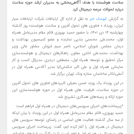
سلامت هوشمند» با هدف آگاهی‌بخشی به مدیران ارشد حوزه سلامت
درباره تحولات عرصه دیجیتال کرد.
به گزارش
به نقل از اداره کل ارتباطات شرکت ارتباطات سیار
کیوسک خبر
ایران، رویداد « فناوری های تحول آفرین و سلامت هوشمند» روز گذشته
چهارشنبه ۱۴ دی ۱۴۰۱، با حضور حمید بهروزی قائم مقام مدیرعامل همراه
اول، محمدعلی محسنی بندپی نماینده و عضو کمیسیون بهداشت و
درمان مجلس شورای اسلامی، ناصر سیم فروش مشاور عالی وزیر
بهداشت، محمدعلی اخایی معاون راهکارهای دیجیتال و هوشمندسازی
مرکز تحقیق و توسعه همراه اول، مصطفی درجزی مدیرکل کسب و کار
سازمانی همراه اول و علی اکبر حکمتی‌کیا مدیر آکادمی همراه اول در
آمفی‌تئاتر ساختمان ستاره ونک تهران برگزار شد.
در این رویداد یک روزه، ضمن معرفی کاربردهای فناوری های تحول آفرین
در حوزه سلامت، ظرفیت های همراه اول در حوزه هوشمندسازی این
حوزه ارائه و زمینه‌های همکاری تشریح شد.
*زیرساخت‌های اجرای سرویس‌های دیجیتال در همراه اول فراهم است
حمید بهروزی، قائم مقام مدیرعامل همراه اول در این رویداد با بیان اینکه
از سه سال گذشته فعالیت های اساسی در راستای توسعه سرویس های
دیجیتال در همراه اول را آغاز کرده ایم، گفت: زیرساخت اجرای سرویس
های دیجیتال در همراه اول فراهم است تا با بکارگیری ابزارهای فناورانه،