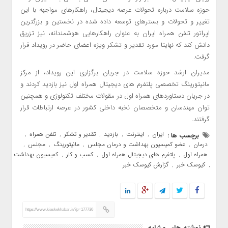
حوزه سلامت درباره تحولات عرصه دیجیتال، راهکارهای مواجهه با این
تغییر و تحولات و بسترهای توسعه داده شده در نخستین و بزرگترین
اپراتور تلفن همراه ایران به عنوان راهکارهایی هوشمندانه، نیز تزریق
دانش کند که نهایتا مورد تقدیر و تشکر ویژه اعضای حاضر در رویداد قرار
گرفت.
مدیران ارشد حوزه سلامت در جریان برگزاری این رویداد، از مرکز
مانیتورینگ تخصصی پلتفرم های دیجیتال همراه اول نیز بازدید کردند و
در جریان دستاوردهای همراه اول در مقولات مختلف تکنولوژی و همچنین
توان مهندسان و متخصصان نخبه داخلی کشور در عرصه ارتباطات قرار
گرفتند.
ایران
اینترنت
بازدید
تقدیر و تشکر
تلفن همراه
برچسب ها :
,
,
,
,
,
درمان
عضو کمیسیون بهداشت و درمان مجلس
مانیتورینگ
مجلس
,
,
,
,
همراه اول
پلتفرم های دیجیتال همراه اول
کسب و کار
کمیسیون بهداشت
,
,
,
کیوسک خبر
گزارش کیوسک خبر
,
,
https://www.kioskekhabar.ir/?p=177730