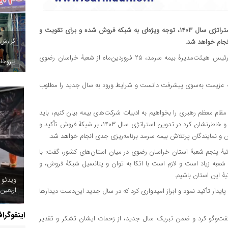
رئیس هیئت‌مدیرۀ بیمه سرمد با اشاره به شعار سال تأکید کرد در استراتژی سال ۱۴۰۳، توجه ویژه‌ای به شبکۀ فروش شده و برای تقویت و
گزارش
نجام خواهد شد.
به نقل از روابط عمومی بیمه سرمد، جوادی، رئیس هیئت‌مدیرۀ بیمه سرمد، ۲۵ فروردین‌ماه از شعبۀ خراسان رضوی
پتروخاد
 را سال گذر از بحران و نقطۀ عزیمت به‌سوی پیشرفت دانست و شرایط ورود به سال جدید را مطلوب
قام معظم رهبری را بخواهیم به ادبیات شرکت‌های بیمه بیان کنیم، باید
امسال را سال جهش حق بیمه تولیدی با مشارکت شبکۀ فروش بدانیم و خاطرنشان کرد در تدوین استراتژی سال ۱۴۰۳، بر شبکۀ فروش تأکید و
 نمایندگان پرتلاش بیمه سرمد برنامه‌ریزی جدی انجام خواهد شد.
بۀ پنجم شعبۀ استان خراسان رضوی در میان استان‌های کشور، گفت: با
ین شعبه زیاد است و لازم است با اتکا به توان و پتانسیل شبکۀ فروش، و
ۀ این استان باشیم.
ویدئو /
دار تأکید نمود و ابراز امیدواری کرد که در سال جدید این‌دست دیدارها
اینفوگرا
ن گفت‌وگو کرد و ضمن تبریک سال جدید، از زحمات ایشان تشکر و تقدیر