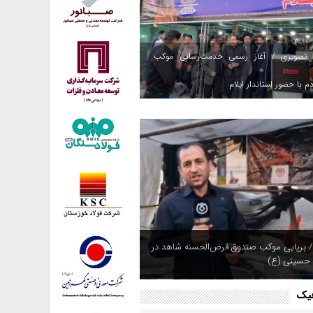
 تصویری / آغاز رسمی خدمت‌رسانی موکب
م با حضور استاندار ایلام
 بیمه ایران؛ همپای زائران
فیک