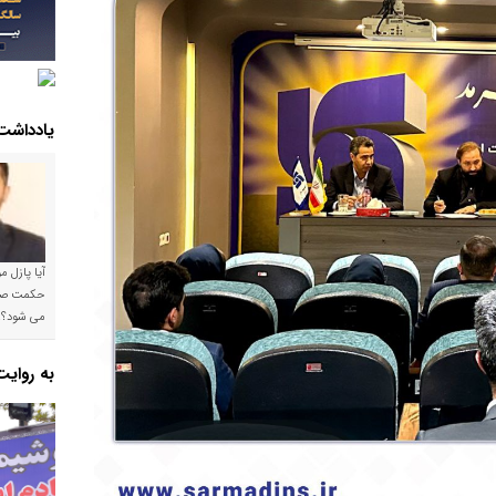
یادداشت
آیا پازل 
می شود؟!
به روای