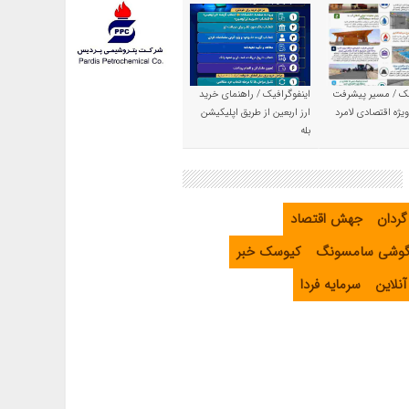
یک / مسیر پیشرفت
اینفوگرافیک / راهنمای خرید
یژه اقتصادی لامرد
ارز اربعین از طریق اپلیکیشن
بله
گردان
جهش اقتصاد
گوشی سامسونگ
کیوسک خبر
نلاین
سرمایه فردا