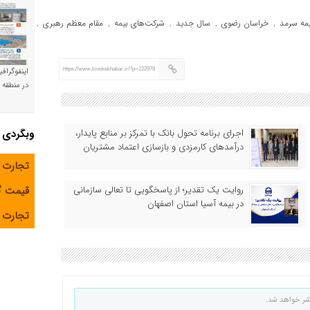
مه سرمد
خراسان رضوی
سال جدید
شرکت‌های بیمه
مقام معظم رهبری
,
,
,
,
,
https://www.kioskekhabar.ir/?p=222978
اینفوگراف
در منطقه و
اجرای برنامه تحول بانک با تمرکز بر منابع پایدار،
وبگردی
درآمدهای کارمزدی و بازسازی اعتماد مشتریان
تجارت 
روایت یک تقدیر؛ از پاسخگویی تا تعالی سازمانی
قیمت 
در بیمه آسیا استان اصفهان
تجارت آ
شر خواهد شد.