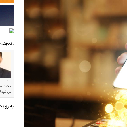
یادداشت
آیا پازل 
می شود؟!
به روای