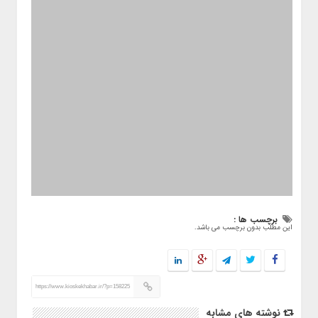
برچسب ها :
این مطلب بدون برچسب می باشد.
https://www.kioskekhabar.ir/?p=158225
نوشته های مشابه