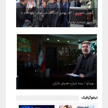
گزارش تصویری / آغاز رسمی خدمت‌رسانی موکب پتروخادم با
حضور استاندار ایلام
ویدئو / بیمه ایران؛ همپای زائران
اینفوگرافیک