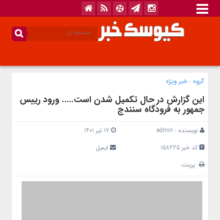
گروه :
خبر ویژه
این گزارش در حال تکمیل شدن است….. ورود رییس
جمهور به فرودگاه سنندج
نویسنده :
admin
17 تیر 1401
کد خبر 158225
ایمیل
پرینت