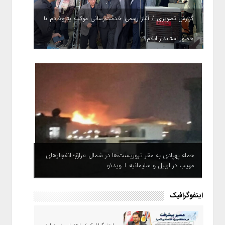
گزارش تصویری / آغاز رسمی خدمت‌رسانی موکب پتروخادم با
حضور استاندار ایلام
حمله پهپادی به مقر تروریست‌ها در شمال عراق؛ انفجارهای
مهیب در اربیل و سلیمانیه + ویدئو
اینفوگرافیک