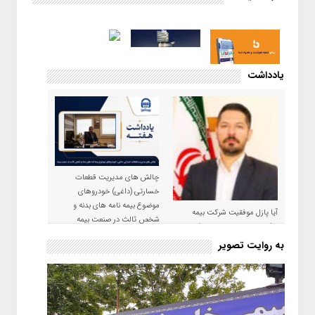
یادداشت
چالش های مدیریت قطعات
خسارتی (داغی) خودروهای
موضوع بیمه نامه های بدنه و
آیا پازل موفقیت شرکت بیمه
شخص ثالث در صنعت بیمه
حکمت صبا در سال ۱۴۰۵ کامل می
شود؟!
به روایت تصویر