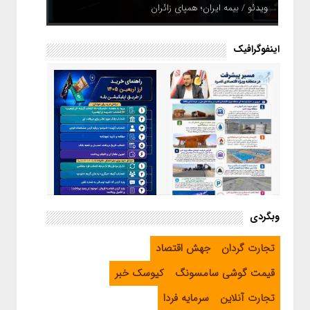
ویدئو / بیمه ایران؛ همپای زائران
اینفوگرافیک
اینفوگرافیک / راهنمای خرید ارز
وبگردی
اربعین از طریق اپلیکیشن بله
اینفوگرافیک / مسیر پیشرفت در
تجارت گردان
جهش اقتصاد
منطقه ویژه اقتصادی لامرد
قیمت گوشی سامسونگ
کیوسک خبر
تجارت آنلاین
سرمایه فردا