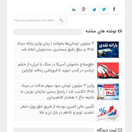
https://www.kioskekhabar.ir/?p=185056
نوشته های مشابه
۶ میلیون تومانی‌ها بخوانند | زمان واریز یارانه مرداد
۱۴۰۵ و مبلغ دقیق مستمری مددجویان اعلام شد
خلع‌سلاح خاموش آمریکا در جنگ با ایران؛ از خشم
ترامپ در کمپ دیوید تا فروپاشی پدافند اوکراین
واریز ۳ میلیون تومان سود سهام عدالت در مرداد
۱۴۰۵ تکذیب شد | پاسخ رسمی سازمان بورس به
شایعه داغ + هشدار کلاهبرداری
تأمین مالی کسری بودجه از طریق خلق پول؛ خطر
تشدید تورم و تلاطم در بازار ارز و طلا
ثبت دیدگاه