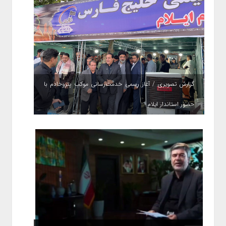
گزارش تصویری / آغاز رسمی خدمت‌رسانی موکب پتروخادم با
حضور استاندار ایلام