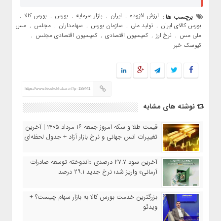
ارزش افزوده
ایران
بازار سرمایه
بورس
بورس کالا
برچسب ها :
,
,
,
,
,
بورس کالای ایران
تولید ملی
سازمان بورس
سهامداران
مجلس
مس
,
,
,
,
,
,
ملی مس
نرخ ارز
کمیسیون اقتصادی
کمیسیون اقتصادی مجلس
,
,
,
,
کیوسک خبر
https://www.kioskekhabar.ir/?p=188441
نوشته های مشابه
قیمت طلا و سکه امروز جمعه ۱۶ مرداد ۱۴۰۵ | آخرین
تغییرات انس جهانی و نرخ بازار آزاد + جدول لحظه‌ای
آخرین سود ۲۷.۷ درصدی «اندوخته توسعه صادرات
آرمانی» واریز شد؛ نرخ جدید ۲۹.۱ درصد
بزرگترین خدمت بورس کالا به بازار سهام چیست؟ +
ویدئو