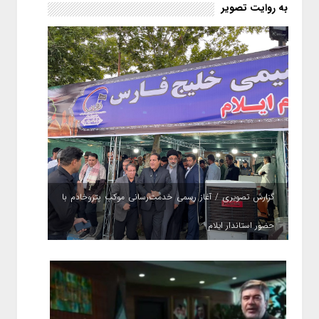
به روایت تصویر
گزارش تصویری / آغاز رسمی خدمت‌رسانی موکب پتروخادم با
حضور استاندار ایلام