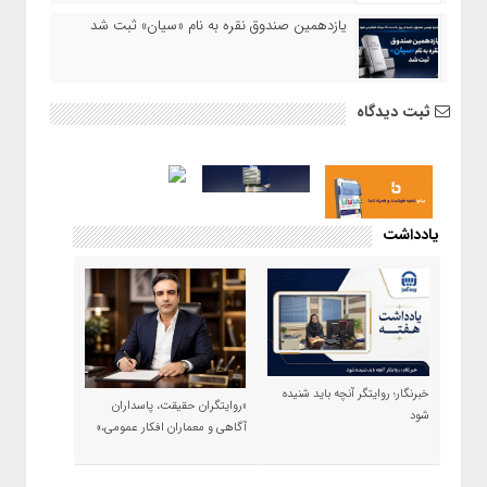
یازدهمین صندوق نقره به نام «سیان» ثبت شد
ثبت دیدگاه
یادداشت
خبرنگار؛ روایتگر آنچه باید شنیده
«روایتگران حقیقت، پاسداران
شود
آگاهی و معماران افکار عمومی،»