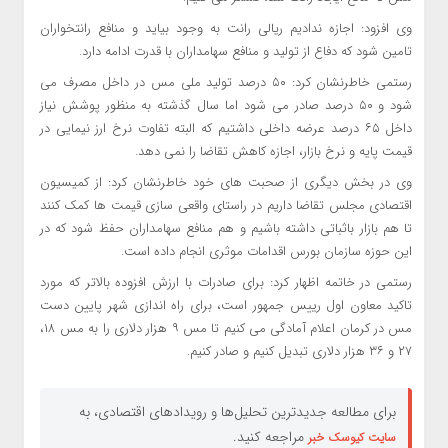
وی افزود: اجازه ندادیم ریالی رانت به وجود بیاید و منافع رانتخواران
تامین شود که دفاع از تولید و منافع سهامداران با قدرت ادامه دارد.
رستمی خاطرنشان کرد: ۵۰ درصد تولید ملی مس در داخل مصرف می
شود و ۵۰ درصد صادر می شود اما سال گذشته به منظور پوشش نیاز
داخل ۶۵ درصد عرضه داخلی داشتیم که البته تفاوت نرخ ارز نیمایی در
قیمت پایه و نرخ بازار، اجازه کاهش تقاضا را نمی دهد.
وی در بخش دیگری از صحبت های خود خاطرنشان کرد: از کمیسیون
اقتصادی مجلس تقاضا داریم در راستای واقعی سازی قیمت ها کمک کنند
تا هم بازار باثباتی داشته باشیم و هم منافع سهامداران حفظ شود که در
این حوزه سازمان بورس اقدامات موثری انجام داده است.
رستمی در خاتمه اظهار کرد: برای صادرات با ارزش افزوده بالاتر که مورد
تاکید معاون اول رییس جمهور است، برای راه اندازی شهر پایین دست
مس در کرمان اعلام آمادگی می کنیم تا مس ۹ هزار دلاری را به مس ۱۸،
۲۷ و ۳۶ هزار دلاری تبدیل کنیم و صادر کنیم.
برای مطالعه جدیدترین تحلیل‌ها و رویدادهای اقتصادی، به
مراجعه کنید.
سایت کیوسک خبر