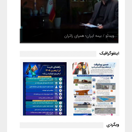
ویدئو / بیمه ایران؛ همپای زائران
اینفوگرافیک
اینفوگرافیک / راهنمای خرید ارز
وبگردی
اربعین از طریق اپلیکیشن بله