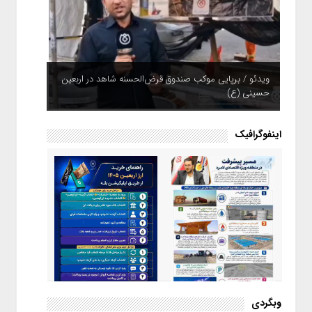
ویدئو / برپایی موکب صندوق قرض‌الحسنه شاهد در اربعین
حسینی (ع)
اینفوگرافیک
اینفوگرافیک / راهنمای خرید ارز
وبگردی
اربعین از طریق اپلیکیشن بله