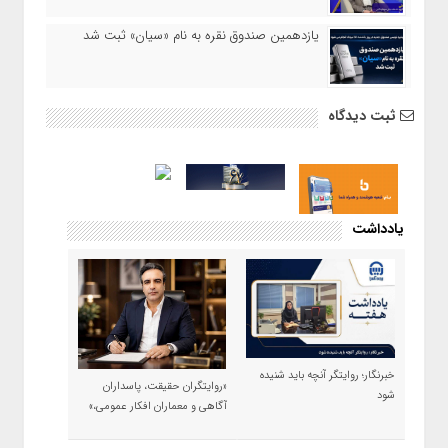
یازدهمین صندوق نقره به نام «سیان» ثبت شد
ثبت دیدگاه
یادداشت
خبرنگار؛ روایتگر آنچه باید شنیده
«روایتگران حقیقت، پاسداران
شود
آگاهی و معماران افکار عمومی،»