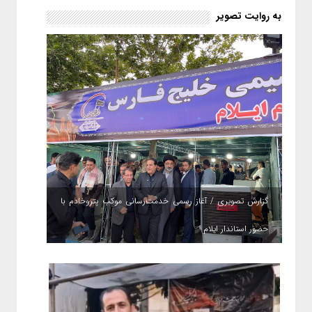
به روایت تصویر
گزارش تصویری / آغاز رسمی خدمت‌رسانی موکب پتروخادم با
حضور استاندار ایلام