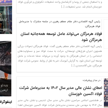
و با استقبال جمعی از روسا و کارشناسان واحد تحقیقات‌ تکنولوژی و فن‌آوری فولاد
خوزستان انجام شد. مدیر تحقیقات، […]
گزارش
رئیس گروه اقتصادی دفتر مقام معظم رهبری در جلسه مشترک با مدیرعامل
فولاد هرمزگان:
پتروخاد
فولاد هرمزگان می‌تواند عامل توسعه همه‌جانبه استان
هرمزگان شود
رئیس گروه اقتصادی دفتر مقام معظم رهبری گفت: فولاد هرمزگان تحولات بزرگی
همچون اجرای طرح‌های توسعه‌ای، حرکت به سمت فولاد سبز و مسئولیت‌های
اجتماعی را در استان هرمزگان به وجود آورده و می‌تواند منشا خدمات و عامل
توسعه این استان شود. به گزارش کیوسک خبر به نقل از روابط عمومی شرکت فولاد
هرمزگان، علی آقامحمدی، […]
در مدار پیشرفت؛
ویدئو 
اعطای نشان عالی مدیر سال ۱۴٠۲ به مدیرعامل شرکت
اربعین
فولاد اکسین خوزستان
در هشتمین اجلاس سراسری نشان عالی مدیر سال، تندیس و نشان عالی مدیر
اینفوگرا
سال ۱۴٠۲ به مهندس علی محمدی مدیرعامل شرکت فولاد اکسین خوزستان اهدا