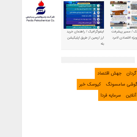
یک / مسیر پیشرفت
اینفوگرافیک / راهنمای خرید
یژه اقتصادی لامرد
ارز اربعین از طریق اپلیکیشن
بله
گردان
جهش اقتصاد
گوشی سامسونگ
کیوسک خبر
نلاین
سرمایه فردا