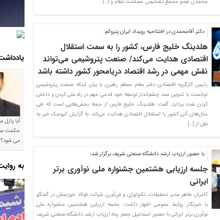
محمدی عضو مجمع تشخیص مصلحت نظام و […]
دکتر آقامحمدی در افتتاحیه رویداد ایران پتروکم‌:
هلدینگ خلیج فارس، کشور را به سمت استقلال
یادداشت
اقتصادی هدایت می‌کند/ صنعت پتروشیمی می‌تواند
نقش مهمی در رشد اقتصاد دریامحور کشور داشته باشد
رئیس کارگروه اقتصادی دفتر مقام معظم رهبری با بیان اینکه صنعت پتروشیمی
توانست با تدوین سند چشم‌انداز توسعه خود قدمی مهم در راه ملی کردن و داخلی
کردن نفت بردارد، گفت: هلدینگ خلیج فارس از جمله بخش‌هایی است که طی
سال‌های آتی کشور را استقلال اقتصادی هدایت می‌کند. به گزارش کیوسک خبر به
آیا پازل 
نقل از […]
می شود؟!
با حضور ارزیاب ارشد دانشگاه صنعتی شریف برگزار شد؛
به روای
جلسه ارزیابی هشتمین جشنواره ملی نوآوری برتر
ایرانی
کامران طاهر مدیر تحقیقات، تکنولوژی و فن‌آوری شرکت فولاد خوزستان در گفتگو
با خبرنگار روابط عمومی اظهار داشت: جلسه ارزیابی هشتمین جشنواره ملی
نوآوری برتر ایرانی با حضور اسماعیل جعفر پناه ارزیاب ارشد دانشگاه صنعتی شریف