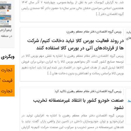
شد. به گزارش کیوسک خبر به نقل از روابط‌عمومی، چهارشنبه ۷ آذر سال ۱۴٠۲
هشتمین اجلاس سراسری «نشان عالی مدیر سال» با حضور دکتر آقا محمدی رئیس
گروه اقتصادی دفتر […]
اینفوگراف
رییس گروه اقتصادی دفتر مقام معظم رهبری:
در منطقه و
در روند فعالیت بورس کالا نباید دخالت کنیم/ شرکت
ها از قراردادهای آتی در بورس کالا استفاده کنند
وبگردی
رییس گروه اقتصادی دفتر مقام معظم رهبری با اشاره به نقش مهم بورس کالا در
توسعه صنایع کشور گفت: اگر بخواهیم بورس کالا را به ابزاری دولتی برای فروش
کالاها تبدیل کنیم، از هدف اصلی خود در اقتصاد دور شده ایم لذا باید اجازه دهیم
تجارت 
بورس کالا براساس رسالت و اهدافش و بدون دخالت های […]
قیمت 
تجارت آ
رییس گروه اقتصادی دفتر مقام معظم رهبری تاکید کرد
صنعت خودرو کشور با انتقاد غیرمنصفانه تخریب
نشود
رییس گروه اقتصادی دفتر مقام معظم رهبری با اشاره به افزایش تولید در
ایران‌خودرو و توان خودروسازان داخلی در تامین نیاز واقعی بازار، گفت: نباید با
نقدهای غیرمنصفانه در مسیر تخریب و سرکوب این صنعت حرکت کنیم.به گزارش