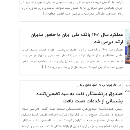
کردند. به گزارش کیوسک خبر به نقل از روابط‌عمومی سازمان تأمین‌اجتماعی، در
جریان همایش ملی بهره‌وری که با حضور سید صولت مرتضوی وزیر تعاون، کار و
رفاه اجتماعی؛ علی‌اکبر محرابیان وزیر نیرو، میثم لطیفی معاون […]
عملکرد سال ۱۴۰۱ بانک ملی ایران با حضور مدیران
ارشد بررسی شد
عملکرد سال ۱۴۰۱ بانک ملی ایران با حضور سرپرست، اعضای هیات مدیره، هیات
عامل، معاونان و دیگر مدیران ارشد این بانک طی همایشی در تهران بررسی و در
ادامه اهداف و برنامه های سال جاری بانک نیز برای واحدها و شعب سراسر کشور
تبیین شد. به گزارش کیوسک خبر به نقل از روابط عمومی بانک […]
در چارچوب برنامه خلق منابع پایدار
صندوق بازنشستگی نفت به سبد تضمین‌کننده
پشتیبانی از خدمات دست یافت
رئیس هیئت‌رئیسه صندوق‌های بازنشستگی صنعت نفت گفت: افزایش سهام
صندوق در هلدینگ خلیج‌فارس در کنار توان شرکت اهداف، تضمین‌کننده پایداری
خدمات‌رسانی صندوق‌هاست. به گزارش کیوسک خبر، عبدالحسین بیات بعدازظهر
پنجشنبه (ششم بهمن‌ماه) در آیین تجلیل از بازنشستگان شرکت مهندسی و توسعه