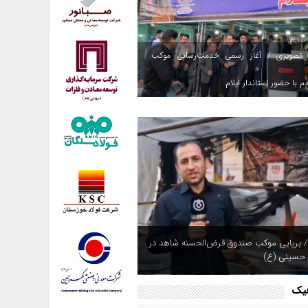
 تصویری / آغاز رسمی خدمت‌رسانی موکب
م با حضور استاندار ایلام
/ برپایی موکب صندوق قرض‌الحسنه شاهد در
 حسینی (ع)
فیک