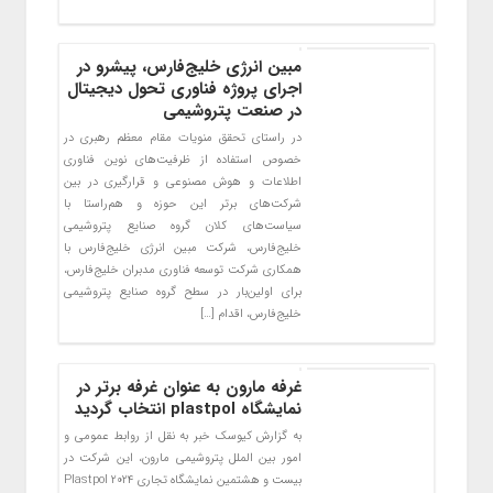
مبین انرژی خلیج‌فارس، پیشرو در
اجرای پروژه فناوری تحول دیجیتال
در صنعت پتروشیمی
در راستای تحقق منویات مقام معظم رهبری در
خصوص استفاده از ظرفیت‌های نوین فناوری
اطلاعات و هوش مصنوعی و قرارگیری در بین
شرکت‌های برتر این حوزه و هم‌راستا با
سیاست‌های کلان گروه صنایع پتروشیمی
خلیج‌فارس، شرکت مبین انرژی خلیج‌فارس با
همکاری شرکت توسعه فناوری مدبران خلیج‌فارس،
برای اولین‌بار در سطح گروه صنایع پتروشیمی
خلیج‌فارس، اقدام […]
غرفه مارون به عنوان غرفه برتر در
نمایشگاه plastpol انتخاب گردید
به گزارش کیوسک خبر به نقل از روابط عمومی و
امور بین الملل پتروشیمی مارون، این شرکت در
بیست و هشتمین نمایشگاه تجاری Plastpol 2024