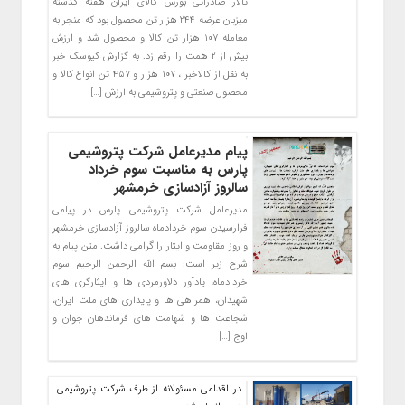
تالار صادراتی بورس کالای ایران هفته گذشته
میزبان عرضه ۲۴۴ هزار تن محصول بود که منجر به
معامله ۱۰۷ هزار تن کالا و محصول شد و ارزش
بیش از ۲ همت را رقم زد. به گزارش کیوسک خبر
به نقل از کالاخبر ، ۱۰۷ هزار و ۴۵۷ تن انواع کالا و
محصول صنعتی و پتروشیمی به ارزش […]
پیام مدیرعامل شرکت پتروشیمی
پارس به مناسبت سوم خرداد
سالروز آزادسازی خرمشهر
مدیرعامل شرکت پتروشیمی پارس در پیامی
فرارسیدن سوم خردادماه سالروز آزادسازی خرمشهر
و روز مقاومت و ایثار را گرامی داشت. متن پیام به
شرح زیر است: بسم الله الرحمن الرحیم سوم
خردادماه، یادآور دلاورمردی ها و ایثارگری های
شهیدان، همراهی ها و پایداری های ملت ایران،
شجاعت ها و شهامت های فرماندهان جوان و
اوج […]
در اقدامی مسئولانه از طرف شرکت پتروشیمی