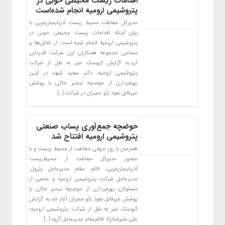
اقدامات زیست محیطی خوبی در
پتروشیمی ارومیه انجام شده‌است
مدیرکل حفاظت محیط زیست آذربایجان‌غربی با
بیان اینکه اقدامات زیست محیطی خوبی در
پتروشیمی ارومیه انجام شده است، از تلاش‌ها و
مساعی مجموعه همکاران این شرکت قدردانی
کرد.به گزارش کیوسک خبر به نقل از شرکت
پتروشیمی ارومیه، دکتر سعید شهند در آیین
بهره‌برداری از حوضچه تبخیر خاکی با پوشش
غیرقابل نفوذ ژئو ممبران در شرکت […]
حوضچه جمع‌آوری پساب صنعتی
پتروشیمی ارومیه افتتاح شد
همزمان با روز جهانی حفاظت از محیط زیست و با
حضور مدیرکل حفاظت از محیط‌زیست
آذربایجان‌غربی، قائم مقام مدیرعامل پترول،
مدیرعامل شرکت پتروشیمی ارومیه و جمعی از
مسئولان؛ بهره‌برداری از حوضچه تبخیر خاکی با
پوشش غیرقابل نفوذ ژئو ممبران آغاز شد.به گزارش
کیوسک خبر به نقل از شرکت پتروشیمی ارومیه،
علی علیرضانژاد قائم‌مقام مدیرعامل گروه […]