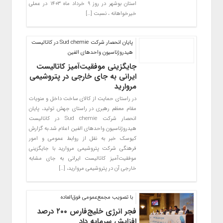
استان بوشهر در روز ۹ خرداد ماه ۱۴۰۳ در عملی
خیرخواهانه ، نسبت […]
پایان انحصار شرکت Sud chemie در کاتالیست
هیدروژناسیون واحدهای الفین
‏‎جایگزینی موفقیت‌آمیز کاتالیست
ایرانی به جای خارجی در پتروشیمی
مروارید
در راستای حمایت از کالای ساخت داخل و منویات
مقام معظم رهبری در راستای جهش تولید، پایان
انحصار شرکت Sud chemie در کاتالیست
هیدروژناسیون واحدهای الفین اعلام شد.‏‎به گزارش
کیوسک خبر به نقل از روابط عمومی و امور
فرهنگی شرکت پتروشیمی مروارید با جایگزینی
موفقیت‌آمیز کاتالیست ایرانی به جای مشابه
خارجی آن در پتروشیمی مروارید، […]
با تصویب مجمع‌عمومی فوق‌العاده
فجر انرژی خلیج‌فارس ۲۰۰ درصد
افزایش سرمایه داد