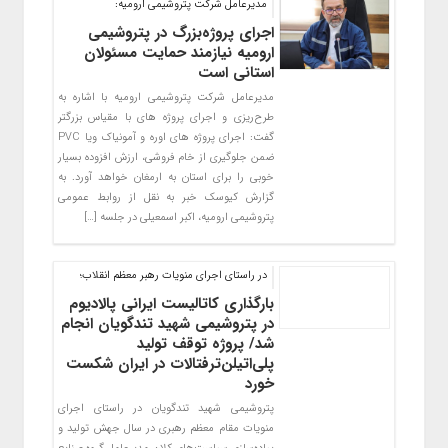
مدیرعامل شرکت پتروشیمی ارومیه:
اجرای پروژه‌بزرگ در پتروشیمی
ارومیه نیازمند حمایت مسئولان
استانی است
مدیرعامل شرکت پتروشیمی ارومیه با اشاره به
طرح‌ریزی و اجرای پروژه های با مقیاس بزرگتر
گفت: اجرای پروژه های اوره و آمونیاک ویا PVC
ضمن جلوگیری از خام فروشی، ارزش افزوده بسیار
خوبی را برای استان به ارمغان خواهد آورد. به
گزارش کیوسک خبر به نقل از روابط عمومی
پتروشیمی ارومیه، اکبر اسمعیلی در جلسه […]
در راستای اجرای منویات رهبر معظم انقلاب؛
بارگذاری کاتالیست ایرانی پالادیوم
در پتروشیمی شهید تندگویان انجام
شد/ پروژه توقف تولید
پلی‌اتیلن‌ترفتالات در ایران شکست
خورد
پتروشیمی شهید تندگویان در راستای اجرای
منویات مقام معظم رهبری در سال جهش تولید و