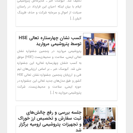
تکلیف شد. کیوسک خبر ـ مدیرعامل پتروشیمی
ایلام با بیان اینکه احیای این قرارداد در راستای
صیانت از اموال و سرمایه شرکت و حذف فلرینگ
اتیلن […]
کسب نشان چهارستاره تعالی HSE
توسط پتروشیمی مروارید
پتروشیمی مروارید در پنجمین جشنواره نشان
تعالی ایمنی، سلامت و محیط‌زیست (HSE) موفق
به کسب «نشان چهارستاره تعالی» این جشنواره
ملی شد. کیوسک خبر ـ بر اساس ارزیابی‌های تیم
فنی و ارزیابان پنجمین جشنواره نشان تعالی HSE
کشور و طبق مدل‌های جدید تعالی این جشنواره در
حوزه ایمنی، سلامت و محیط‌زیست، شرکت
پتروشیمی مروارید به […]
جلسه بررسی و رفع چالش‌های
ثبت سفارش و تخصیص ارز خوراک
و تجهیزات پتروشیمی ارومیه برگزار
شد