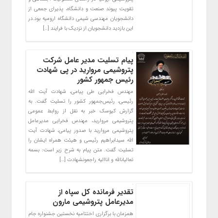
تقویت پیوند صنعت و دانشگاه، پذیرای جمعی از
دانشجویان مهندسی شیمی دانشگاه ارومیه بود.در
این بازدید دانشجویان از نزدیک با فرایند […]
پیام تسلیت مدیر عامل شرکت
پتروشیمی مروارید در پی شهادت
رئیس جمهور کشور
مهندس فخرایی طی پیامی، شهادت آیت الله
رئیسی، رئیس‌جمهور کشور را تسلیت گفت. به
گزارش کیوسک خبر به نقل از روابط عمومی
پتروشیمی مروارید، مهندس فخرایی مدیرعامل
پتروشیمی مروارید با صدور پیامی، شهادت آیت
الله سیدابراهیم رئیسی و هیئت همراه ایشان را
تسلیت گفت. متن پیام به شرح زیر است: بسمه
تعالیانالله و اناالیه راجعونشهادت […]
تقدیر فرمانده کل سپاه از
مدیرعامل پتروشیمی مارون
همزمان با برگزاری اختتامیه نخستین جشنواره جام