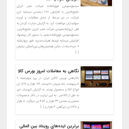
مجمع‌عمومی فوق‌العاده شرکت فجر انرژی
خلیج‌فارس با افزایش ۲۰۰ درصدی سرمایه این
شرکت در دو مرحله از محل مطالبات و آورده
سهام‌داران موافقت کرد. به گزارش تجارت گردان به
نقل ازروابط‌عمومی شرکت فجر انرژی خلیج‌فارس،
مجمع‌عمومی فوق‌العاده بفجر با دستور کار پیشنهاد
افزایش سرمایه توسط هیئت‌مدیره، ظهر چهارشنبه
۹ خردادماه در سالن همایش‌های بین‌المللی نیایش
[…]
نگاهی به معاملات امروز بورس کالا
تالارهای بورس کالای ایران در روز چهارشنبه ۹
ادریبهشت ماه میزبان دادوستد ۱۲۲ هزار و ۵۹۸ تن
انواع کالا و محصول بودند. به گزارش کیوسک خبر
به نقل از کالاخبر ، به این ترتیب در تالار محصولات
صنعتی و معدنی ۳۳ هزار و ۴۵۲ تن میلگرد، ۵ هزار
و ۶۳۵ تن تیرآهن، ۳ هزار و […]
برترین ایده‌های رویداد بین المللی