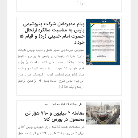
در […]
پیام مدیرعامل شرکت پتروشیمی
پارس به مناسبت سالگرد ارتحال
حضرت امام خمینی (ره) و قیام ۱۵
خرداد
سیاوش میرحاجی مدیر عامل و نایب رییس هیئت
مدیره شرکت پتروشیمی پارس با پیامی سالروز
رحلت جانگذار معمار کبیر انقلاب اسلامی( ره) و
قیام خونین ۱۵ خرداد را به مردم شریف و ولایت
مدار کشورمان تسلیت گفت . کیوسک خبر ـ متن
این پیام بدین شرح است: بِسمِ اللّهِ الرَّحمنِ الرَّحیمٌ
‹‹ إنّما وَلیّکُم اللهُ […]
طی هفته گذشته به ثبت رسید
معامله ۲ میلیون و ۷۹۰ هزار تن
محصول در بورس کالا
در معاملات هفته گذشته بازار فیزیکی بورس کالای
ایران ۲ میلیون و ۷۹۰ هزار و ۹۲۴ تن انواع محصول