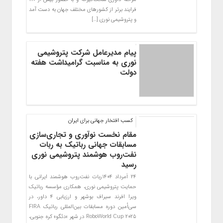
فرایند برتر از کشورهای مختلف جهان به دست آمد
و پتروشیمی نوری […]
پیام مدیرعامل شرکت پتروشیمی
نوری به مناسبت گرامیداشت هفته
دولت
کسب افتخار جهانی برای ایران
مقام نخست نوآوری و تجاری‌سازی
مسابقات جهانی رباتیک به ربات
نفت‌روب هوشمند پتروشیمی نوری
رسید
۲۴ اَمرداد ۱۴۰۴ربات نفت‌روب هوشمند ایرانی با
حمایت پتروشیمی نوری، همکاری مؤسسه رباتیک
ویرا افرند سیراف بوشهر و ارزیابی ۴ داور، در
سی‌اُمین دوره مسابقات بین‌المللی رباتیک FIRA
RoboWorld Cup 2025 در شهر «دئگو» کره جنوبی،