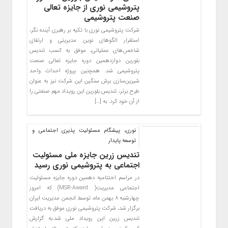
پتروشیمی نوری از جایزه تعالی
صنعت پتروشیمی
شرکت پتروشیمی نوری با تکیه بر رهبری آینده نگر،
استقرار الگوهای نوین مدیریتی و ارتقای
شاخص‌های عملیاتی، موفق به کسب تندیس
بلورین دوازدهمین دوره جایزه تعالی صنعت
پتروشیمی شد. همچنین پروژه احداث واحد
شیرین‌سازی برش سنگین این شرکت نیز به عنوان
طرح برتر، تندیس بلورین این رویداد مهم صنعتی را
از آن خود کرد. به […]
نوری، پیشگام مسئولیت پذیری اجتماعی و
توسعه پایدار
تندیس زرین جایزه ملی مسئولیت
اجتماعی به پتروشیمی نوری رسید
در مراسم اختتامیه دهمین دوره جایزه مسئولیت
اجتماعی مدیریت( MSR-Award) که امروز
چهارشنبه ۸ بهمن ماه، توسط انجمن مدیریت ایران
برگزار شد، شرکت پتروشیمی نوری موفق به دریافت
تندیس زرین این رویداد ملی شد.به گزارش