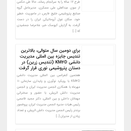
طرح ۱۷ ساله را به سرانجام رساند، حالا طی حکمی
از سوی عبدالعلی علی عسکری، مدیرعامل گروه
صنایع پتروشیمی خلیج فارس، در ماموریت خطیر
خود، سکان غول آروماتیکی ایران را در دست
گرفت. به گزارش کیوسک خبر، غلامرضا جمشیدی
که […]
برای دومین سال متوالی، بالاترین
تندیس جایزه بین المللی مدیریت
دانشی KM4D (تندیس زرین) در
دستان پتروشیمی نوری قرار گرفت
هفتمین کنفرانس بین المللی مدیریت دانشی
KM4D با رویکرد نوآوری و پایداری سازمانی ۱۱
مهرماه با همکاری انجمن مدیریت ایران و انجمن
مدیریت دانش اتریش، با حضور و سخنرانی
مهمانان داخلی و بین المللی، دکتر مجید قاسمی
رئیس هیات مدیره انجمن مدیریت ایران، پروفسور
برندنر رئیس انجمن مدیریت دانش اتریش، و تعداد
زیادی از مدیران […]