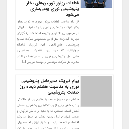
قطعات روتور توربین‌های بخار
پتروشیمی نوری بومی‌سازی
می‌شود
قرارداد ساخت قطعات روتور مربوط به توربین‌های
بخار شرکت پتروشیمی نوری با یک شرکت ایرانی
در سومین رویداد ایران پتروکم امضا شد. به گزارش
تجارت گردان به نقل از روابط‌عمومی شرکت صنایع
پتروشیمی خلیج‌فارس، این قرارداد شامگاه
چهارشنبه، ۱۷ دی، بین غلامرضا جمشیدی،
مدیرعامل پتروشیمی نوری و حمیدرضا ذوالقدر،
مدیرعامل شرکت مهندسی و توسعه توربین […]
پیام تبریک مدیرعامل پتروشیمی
نوری به مناسبت هشتم دیماه روز
صنعت پتروشیمی
هشتم دی ماه روز صنعت پتروشیمی یادآور بالندگی
و درخشش یکی از پرافتخارترین بخشهای صنعتی
کشور است؛ صنعتی که با تکیه بر دانش نوآوری و
همت فرزندان ایران زمین نقشی بی بدیل در رشد
اقتصادی توسعه پایدار و خلق ارزش افزوده برای
میهن عزیزمان ایفا میکند.در این میان شرکت