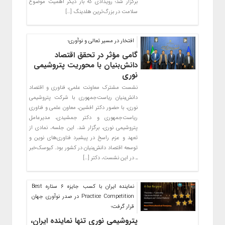
برگزار شد؛ رویدادی که بار دیگر اهمیت موضوع
سلامت در بزرگ‌ترین هلدینگ […]
افتخار در مسیر تعالی و نوآوری؛
گامی مؤثر در تحقق اقتصاد
دانش‌بنیان با محوریت پتروشیمی
نوری
نشست مشترک معاونت علمی، فناوری و اقتصاد
دانش‌بنیان ریاست‌جمهوری با شرکت پتروشیمی
نوری، با حضور دکتر افشین، معاون علمی و فناوری
ریاست‌جمهوری و دکتر جمشیدی، مدیرعامل
پتروشیمی نوری، برگزار شد. این جلسه، نمادی از
تعهد و عزم راسخ در پیشبرد فناوری‌های نوین و
توسعه اقتصاد دانش‌بنیان در کشور بود. کیوسک‌خبر
ـ در این نشست، دکتر […]
نماینده ایران با کسب جایزه ۶ ستاره Best
Practice Competition در صدر نوآوری جهان
قرار گرفت؛
پتروشیمی نوری تنها نماینده ایران،