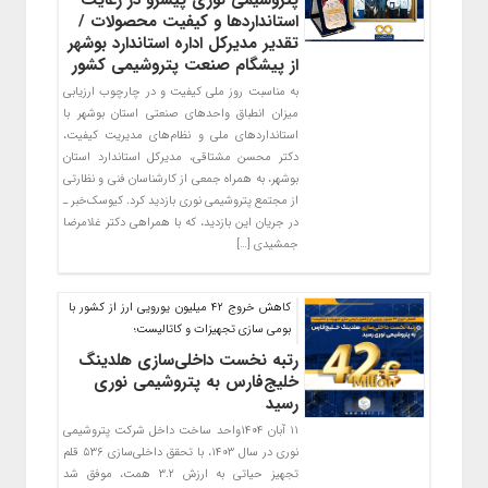
پتروشیمی نوری پیشرو در رعایت
استانداردها و کیفیت محصولات /
تقدیر مدیرکل اداره استاندارد بوشهر
از پیشگام صنعت پتروشیمی کشور
به مناسبت روز ملی کیفیت و در چارچوب ارزیابی
میزان انطباق واحدهای صنعتی استان بوشهر با
استانداردهای ملی و نظام‌های مدیریت کیفیت،
دکتر محسن مشتاقی، مدیرکل استاندارد استان
بوشهر، به همراه جمعی از کارشناسان فنی و نظارتی
از مجتمع پتروشیمی نوری بازدید کرد. کیوسک‌خبر ـ
در جریان این بازدید، که با همراهی دکتر غلامرضا
جمشیدی […]
کاهش خروج ۴۲ میلیون یورویی ارز از کشور با
بومی سازی تجهیزات و کاتالیست؛
رتبه نخست داخلی‌سازی هلدینگ
خلیج‌فارس به پتروشیمی نوری
رسید
۱۱ آبان ۱۴۰۴واحد ساخت داخل شرکت پتروشیمی
نوری در سال ۱۴۰۳، با تحقق داخلی‌سازی ۵۳۶ قلم
تجهیز حیاتی به ارزش ۳.۲ همت، موفق شد