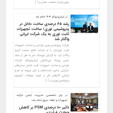
سوی وزارت صنعت، معدن و […]
در ایران‌پتروکم ۱۴۰۲ اعلام شد
رشد ۶۵ درصدی ساخت داخل در
پتروشیمی نوری/ ساخت تجهیزات
ثابت نوری به یک شرکت ایرانی
واگذار شد
شرکت پتروشیمی نوری طراحی و ساخت تجهیزات
ثابت موردنیاز را به شرکت فاتح صنعت کیمیا
واگذار کرد. به گزارش کیوسک خبر به نقل از ستاد
خبری رویداد بین‌المللی ایران‌پتروکم، قرارداد
طراحی و ساخت تجهیزات ثابت شامل مبدل‌های
حرارتی، مخزن تحت‌فشار و تاور مربوط به طرح
بازیابی گازهای فلر و تولید سولفات آمونیوم
پتروشیمی نوری در […]
در پنل تخصصی مدیریت ایمنی فرآیند،
تجهیزات و اطفاء حریق اعلام شد:
تاثیر ۸۰ درصدی PSM بر کاهش
حوادث فرآیندی