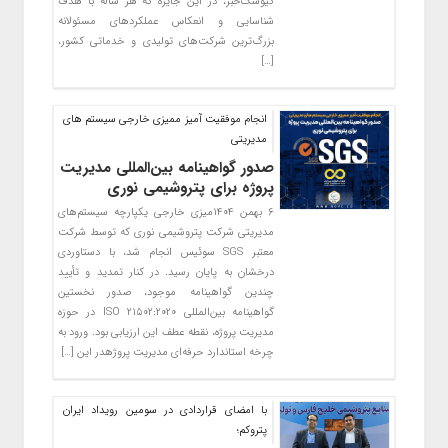
کیوسک‌خبر، در این جایزه که هر ساله با هدف
شناسایی و انعکاس عملکردهای مسئولانه
بزرگ‌ترین شرکت‌های تولیدی و خدماتی کشور،
[…]
انجام موفقیت آمیز ممیزی خارجی سیستم های
مدیریتی
صدور گواهینامه بین‌المللی مدیریت
پروژه برای پتروشیمی نوری
۶ بهمن ۱۴۰۴میزی خارجی یکپارچه سیستم‌های
مدیریتی شرکت پتروشیمی نوری که توسط شرکت
معتبر SGS سوئیس انجام شد، با دستاوردی
درخشان به پایان رسید. در کنار تمدید و تأیید
چندین گواهینامه موجود، صدور نخستین
گواهینامه بین‌المللی ISO 21502:2020 در حوزه
مدیریت پروژه، نقطه عطف این ارزیابی بود. ورود به
چرخه استاندارد حرفه‌ای مدیریت پروژهدر این […]
با امضای قراردادی در سومین رویداد ایران
پتروکم؛