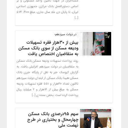
مستاجران در جهت تامین واحد مسکونی و بر
اساس دستورالعمل بانک مرکزی جمهوری اسلامی
ایران، تا پایان دی ماه سال جاری، مبلغ ۴۰۰/ ۵۷۴
[…]
در دولت سیزدهم؛
بیش از ۳۰هزار فقره تسهیلات
ودیعه مسکن از سوی بانک مسکن
به متقاضیان اختصاص یاقت
روند پرداخت تسهیلات ودیعه مسکن بانک مسکن
به متقاضیان در دولت سیزدهم افزایش یافت. به
گزارش کیوسک خبر به نقل از پایگاه خبری بانک
مسکن-هیبنا؛ بانک مسکن از ابتدای دولت سیزدهم
تاکنون تعداد ۳۰هزار و ۵۵۱ فقره تسهیلات ودیعه
مسکن به مبلغ بیش از ۱۴هزار و ۲ میلیارد ریال
پرداخت کرده است. بخش عمده ی […]
سهم ۹۵درصدی بانک مسکن
چهارمحال و بختیاری در طرح
نهضت ملی