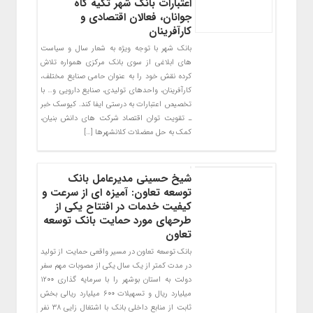
اعتبارات بانک شهر تکیه گاه
جوانان، فعالان اقتصادی و
کارآفرینان
بانک شهر با توجه ویژه به شعار سال و سیاست
های ابلاغی از سوی بانک مرکزی همواره تلاش
کرده نقش خود را به عنوان حامی صنایع مختلف،
کارآفرینان، واحدهای تولیدی، صنایع دارویی و… با
تخصیص اعتبارات به درستی ایفا کند. کیوسک خبر
ـ تقویت توان اقتصاد شرکت های دانش بنیان،
کمک به حل معضلات کلانشهرها […]
شیخ حسینی مدیرعامل بانک
توسعه تعاون: آمیزه ای از سرعت و
کیفیت خدمات در افتتاح یکی از
طرحهای مورد حمایت بانک توسعه
تعاون
بانک توسعه تعاون در مسیر واقعی حمایت از تولید
در مدت کمتر از یک سال یکی از مصوبات مهم سفر
دولت به استان بوشهر را با سرمایه گذاری ۱۲۰۰
میلیارد ریال و تسهیلات ۶۰۰ میلیارد ریالی بخش
ثابت از منابع داخلی بانک با اشتغال زایی ۳۸ نفر