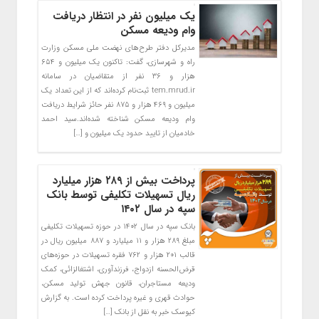
یک میلیون نفر در انتظار دریافت
وام ودیعه مسکن
مدیرکل دفتر طرح‌های نهضت ملی مسکن وزارت
راه و شهرسازی، گفت: تاکنون یک میلیون و ۶۵۴
هزار و ۳۶ نفر از متقاضیان در سامانه
tem.mrud.ir ثبت‌نام کرد‌ه‌اند که از این تعداد یک
میلیون و ۴۶۹ هزار و ۸۷۵ نفر حائز شرایط دریافت
وام ودیعه مسکن شناخته شده‌اند.سید احمد
خادمیان از تایید حدود یک میلیون و […]
پرداخت بیش از ۲۸۹ هزار میلیارد
ریال تسهیلات تکلیفی توسط بانک
سپه در سال ۱۴۰۲
بانک سپه در سال ۱۴۰۲ در حوزه تسهیلات تکلیفی
مبلغ ۲۸۹ هزار و ۱۱ میلیارد و ۸۸۷ میلیون ریال در
قالب ۲۰۱ هزار و ۷۶۲ فقره تسهیلات در حوزه‌های
قرض‌الحسنه ازدواج، فرزندآوری، اشتغالزائی، کمک
ودیعه مستاجران، قانون جهش تولید مسکن،
حوادث قهری و غیره پرداخت کرده است. به گزارش
کیوسک خبر به نقل از بانک […]