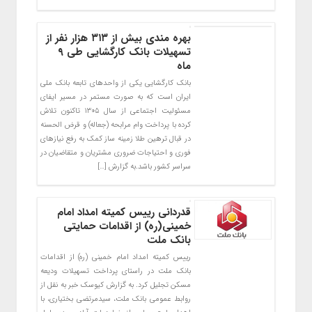
بهره مندی بیش از ۳۱۳ هزار نفر از
تسهیلات بانک کارگشایی طی ۹
ماه
بانک کارگشایی یکی از واحدهای تابعه بانک ملی
ایران است که به صورت مستمر در مسیر ایفای
مسئولیت اجتماعی از سال ۱۳۰۵ تاکنون تلاش
کرده با پرداخت وام مرابحه (جعاله) و قرض الحسنه
در قبال ترهین طلا زمینه ساز کمک به رفع نیازهای
فوری و احتیاجات ضروری مشتریان و متقاضیان در
سراسر کشور باشد.به گزارش […]
قدردانی رییس کمیته امداد امام
خمینی(ره) از اقدامات حمایتی
بانک ملت
رییس کمیته امداد امام خمینی (ره) از اقدامات
بانک ملت در راستای پرداخت تسهیلات ودیعه
مسکن تجلیل کرد. به گزارش کیوسک خبر به نقل از
روابط عمومی بانک ملت، سیدمرتضی بختیاری، با